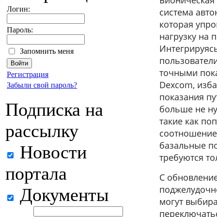
Логин:
система авто
которая упро
Пароль:
нагрузку на 
Интегрируяс
Запомнить меня
пользователи
точными пок
Регистрация
Dexcom, изба
Забыли свой пароль?
показания пу
Подписка на
больше не н
такие как по
рассылку
соотношение 
базальные по
Новости
требуются то
портала
С обновлени
поджелудочно
Документы
могут выбира
переключатьс