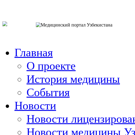
o`zb
рус
eng
Главная
О проекте
История медицины
События
Новости
Новости лицензирова
Новости медицины Уз