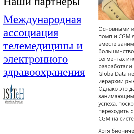
Наши партнеры
Международная
Основными и
ассоциация
помп и CGM я
телемедицины и
вместе заним
большинство
электронного
сегментах ин
разработали 
здравоохранения
GlobalData н
иерархии рын
Однако это д
занимающим 
успеха, поск
переходить 
CGM на сист
Хотя биониче