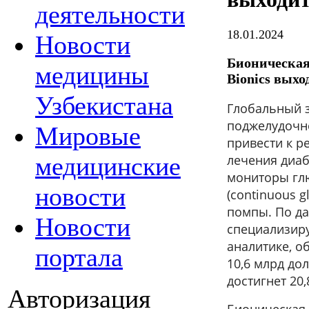
деятельности
18.01.2024
Новости
Бионическая 
медицины
Bionics вых
Узбекистана
Глобальный 
поджелудочно
Мировые
привести к р
лечения диаб
медицинские
мониторы гл
новости
(
continuous g
помпы. По да
Новости
специализир
аналитике, о
портала
10,6 млрд дол
достигнет 20
Авторизация
Бионическая 