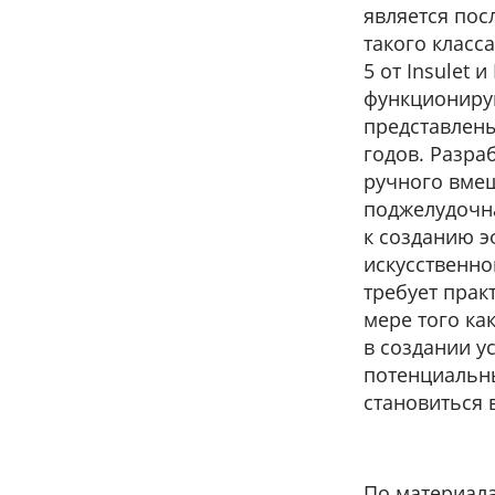
является пос
такого класс
5 от Insulet 
функциониру
представлены
годов. Разра
ручного вмеш
поджелудочна
к созданию 
искусственно
требует прак
мере того ка
в создании у
потенциальны
становиться 
По материала