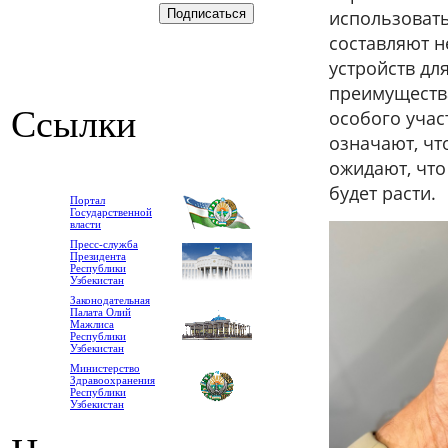
использовать
составляют 
устройств дл
преимущества
Ссылки
особого учас
означают, чт
ожидают, что
будет расти.
Портал
Государственной
власти
Пресс-служба
Президента
Республики
Узбекистан
Законодательная
Палата Олий
Мажлиса
Республики
Узбекистан
Министерство
Здравоохранения
Республики
Узбекистан