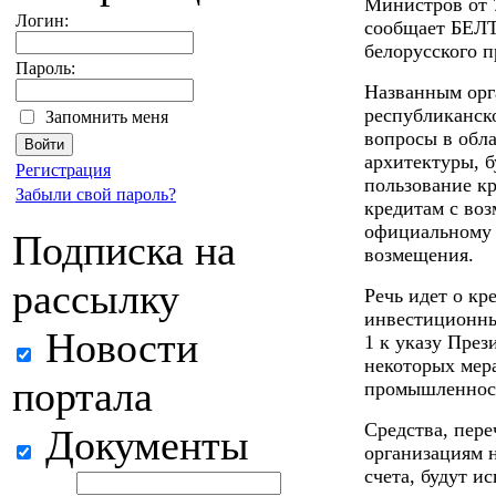
Министров от 7
Логин:
сообщает БЕЛТ
белорусского п
Пароль:
Названным орга
республиканск
Запомнить меня
вопросы в обл
архитектуры, б
Регистрация
пользование кр
Забыли свой пароль?
кредитам с во
официальному 
Подписка на
возмещения.
рассылку
Речь идет о кр
инвестиционны
Новости
1 к указу През
некоторых мер
портала
промышленнос
Средства, пер
Документы
организациям н
счета, будут и