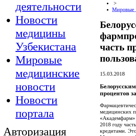
деятельности
>
Мировые 
Новости
Белору
медицины
фармпро
Узбекистана
часть п
пользов
Мировые
медицинские
15.03.2018
новости
Белорусским
процентов з
Новости
Фармацевтичес
портала
медицинских п
«Академфарм» 
2018 году част
Авторизация
кредитами. Эт