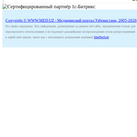
Copyright © WWW.MED.UZ - Медицинский портал Узбекистана, 2005-2026
Все права защищены. Вся информация, размещённая на данном веб-сайте, предназначена только для
персонального использования и не подлежит дальнейшему воспроизведению и/или распространению
в какой-либо форме, иначе как с письменного разрешения компании
MedNetSoft