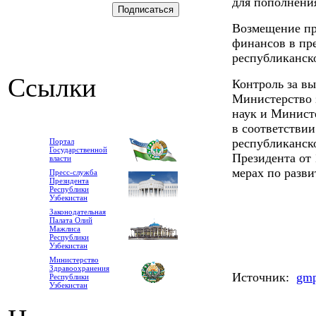
для пополнени
Возмещение пр
финансов в пр
республиканско
Ссылки
Контроль за в
Министерство 
наук и Минист
в соответствии
республиканско
Портал
Государственной
Президента от 
власти
мерах по разв
Пресс-служба
Президента
Республики
Узбекистан
Законодательная
Палата Олий
Мажлиса
Республики
Узбекистан
Министерство
Здравоохранения
Источник:
gmp
Республики
Узбекистан