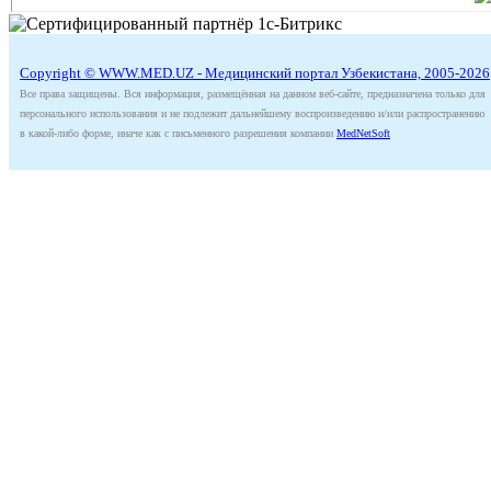
Copyright © WWW.MED.UZ - Медицинский портал Узбекистана, 2005-2026
Все права защищены. Вся информация, размещённая на данном веб-сайте, предназначена только для
персонального использования и не подлежит дальнейшему воспроизведению и/или распространению
в какой-либо форме, иначе как с письменного разрешения компании
MedNetSoft