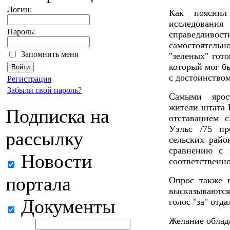
Логин:
Как пояснил
исследовани
Пароль:
справедлив
самостоятель
Запомнить меня
"зеленых" гот
который мог бы
с достоинством
Регистрация
Забыли свой пароль?
Самыми ярос
жители штата 
Подписка на
отставанием
Уэльс /75 пр
рассылку
сельских райо
сравнению с 
Новости
соответственно
портала
Опрос также п
высказываютс
Документы
голос "за" отд
Желание облад