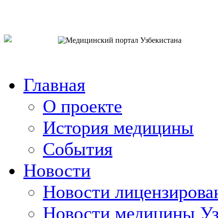
o`zb
рус
eng
Главная
О проекте
История медицины
События
Новости
Новости лицензирова
Новости медицины Уз