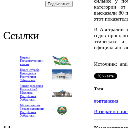
сильнее у по
категории от
высказали 80 
этот показател
В Австралии э
Ссылки
годов прошлог
этических и
официально за
Портал
Государственной
Источник: ami-
власти
Пресс-служба
Президента
Республики
Узбекистан
Законодательная
Тэги
Палата Олий
Мажлиса
Республики
Узбекистан
#эвтаназия
Министерство
Здравоохранения
Возврат к спис
Республики
Узбекистан