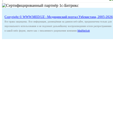
Copyright © WWW.MED.UZ - Медицинский портал Узбекистана, 2005-2026
Все права защищены. Вся информация, размещённая на данном веб-сайте, предназначена только для
персонального использования и не подлежит дальнейшему воспроизведению и/или распространению
в какой-либо форме, иначе как с письменного разрешения компании
MedNetSoft