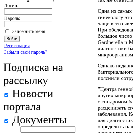
так же ответст
Логин:
Одна из самых
гинекологу это
Пароль:
чаще всего явл
При обследова
Запомнить меня
большое число
Gardnerella и 
Регистрация
диагностики ба
Забыли свой пароль?
микроорганизм
Подписка на
Однако недавн
бактериального
рассылку
пояснили сотр
”Центра генной
Новости
других микроор
с синдромом ба
портала
расценивать е
заболевания. К
Документы
для диагностик
определить нал
дополнительны