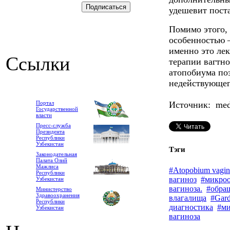
удешевит поста
Помимо этого,
особенностью –
именно это лек
Ссылки
терапии вагтно
атопобиума по
недействующег
Портал
Источник: medl
Государственной
власти
Пресс-служба
Президента
Республики
Узбекистан
Тэги
Законодательная
Палата Олий
Мажлиса
#Atopobium vagin
Республики
вагиноз
#микро
Узбекистан
вагиноза.
#обра
Министерство
Здравоохранения
влагалища
#Gard
Республики
диагностика
#м
Узбекистан
вагиноза