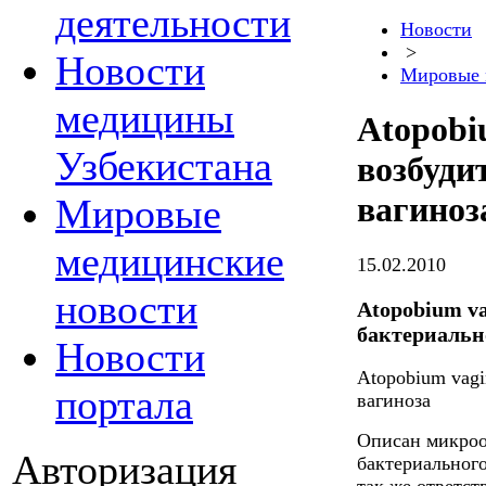
деятельности
Новости
>
Новости
Мировые 
медицины
Atopobi
Узбекистана
возбуди
вагиноз
Мировые
медицинские
15.02.2010
новости
Atopobium va
бактериальн
Новости
Atopobium vagi
портала
вагиноза
Описан микроо
Авторизация
бактериального