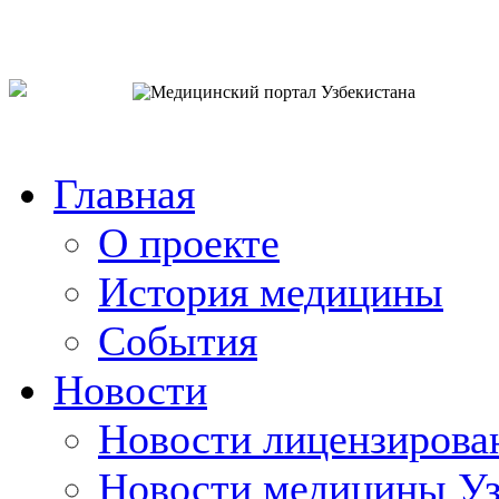
o`zb
рус
eng
Главная
О проекте
История медицины
События
Новости
Новости лицензирова
Новости медицины Уз