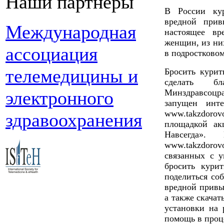
Наши партнеры
В России кур
вредной прив
Международная
настоящее в
женщин, из ни
ассоциация
в подростковом 
телемедицины и
Бросить курит
сделать бл
электронного
Минздравсоцр
запущен инте
www.takzdorov
здравоохранения
площадкой ак
Навсегда».
www.takzdor
связанных с у
бросить кури
поделиться со
вредной привы
а также скача
установки на 
помощь в проц