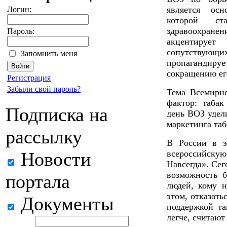
является ос
Логин:
которой ст
здравоохранен
Пароль:
акцентирует
сопутствую
Запомнить меня
пропагандир
сокращению ег
Регистрация
Забыли свой пароль?
Тема Всемирно
фактор: таба
Подписка на
день ВОЗ удел
маркетинга таб
рассылку
В России в э
Новости
всероссийскую
Навсегда». Се
возможность б
портала
людей, кому н
этом, отказать
Документы
поддержкой та
легче, считают