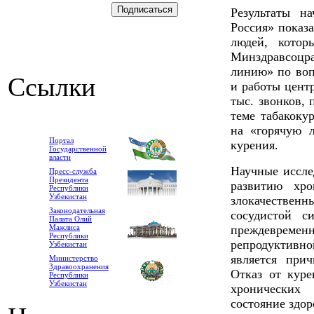
Результаты н
Россия» показа
людей, котор
Минздравсоцра
линию» по воп
Ссылки
и работы центр
тыс. звонков,
теме табакоку
на «горячую 
Портал
курения.
Государственной
власти
Научные иссле
Пресс-служба
Президента
развитию хро
Республики
Узбекистан
злокачественн
Законодательная
сосудистой с
Палата Олий
Мажлиса
преждевременн
Республики
репродуктив
Узбекистан
является при
Министерство
Здравоохранения
Отказ от куре
Республики
Узбекистан
хронических
состояние здор