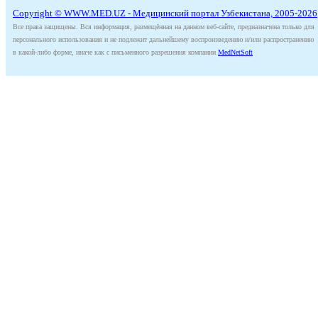
Copyright © WWW.MED.UZ - Медицинский портал Узбекистана, 2005-2026
Все права защищены. Вся информация, размещённая на данном веб-сайте, предназначена только для
персонального использования и не подлежит дальнейшему воспроизведению и/или распространению
в какой-либо форме, иначе как с письменного разрешения компании
MedNetSoft