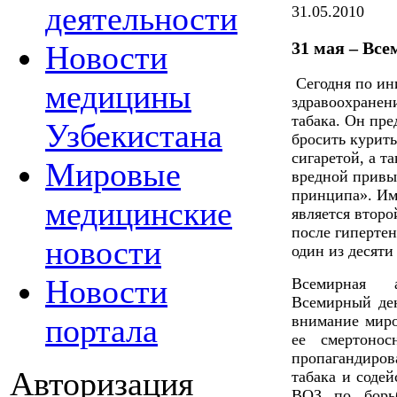
деятельности
31.05.2010
31 мая – Все
Новости
Сегодня по ин
медицины
здравоохранен
табака. Он пр
Узбекистана
бросить курить
сигаретой, а т
Мировые
вредной привы
принципа». Им 
медицинские
является второ
после гипертен
новости
один из десяти
Новости
Всемирная а
Всемирный ден
портала
внимание миро
ее смертонос
пропагандиро
Авторизация
табака и соде
ВОЗ по борьб