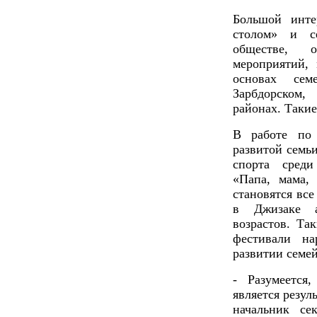
Большой инте
столом» и с
обществе, 
мероприятий,
основах сем
Зарбдорском,
районах. Такие
В работе по
развитой семь
спорта сред
«Папа, мама,
становятся вс
в Джизаке а
возрастов. Та
фестивали н
развитии семей
- Разумеется
является резул
начальник се