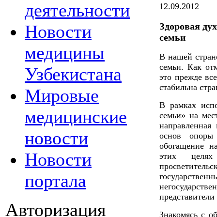
деятельности
12.09.2012
Здоровая ду
Новости
семьи
медицины
В нашей стран
семьи. Как от
Узбекистана
это прежде все
стабильна стра
Мировые
В рамках исп
медицинские
семьи» на мес
направленная
новости
основ опоры
обогащение н
Новости
этих целях
просветительс
портала
государстве
негосударст
представители
Авторизация
Знакомясь с о