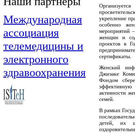
Наши партнеры
Организует
просветител
Международная
укрепление пр
особенно же
ассоциация
мероприятий –
женщин и сод
телемедицины и
проектов в Г
предпринима
электронного
сертификаты.
Женский инф
здравоохранения
Джизаке Коми
Фондом сбере
эффективну
активности же
семей.
В рамках Госу
последователь
детей, их ш
оздоровитель