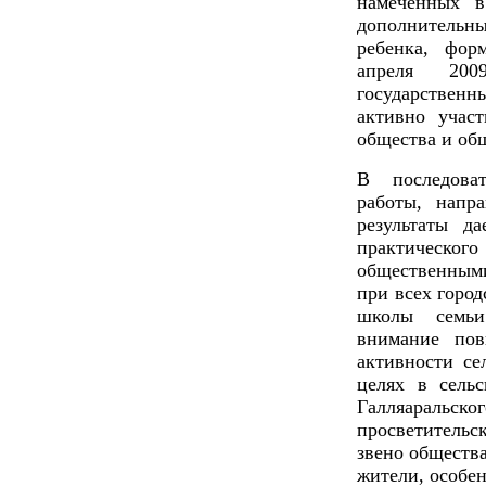
намеченных в
дополнительн
ребенка, фор
апреля 200
государствен
активно учас
общества и об
В последоват
работы, напр
результаты да
практическог
общественным
при всех горо
школы семьи
внимание по
активности се
целях в сель
Галляараль
просветительс
звено общества
жители, особе