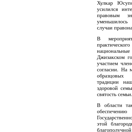
Хулкар Юсуп
усилился инт
правовым зн
уменьшилось 
случаи правон
В мероприя
практическог
национальные 
Джизакском г
участием член
согласии. На 
образцовых 
традиции на
здоровой семь
святость семьи
В области та
обеспечению
Государственн
этой благоро
благополучной