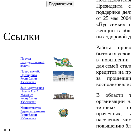
Президента 
поддержке дея
от 25 мая 200
«Год семьи» 
женщин в общ
Ссылки
них здоровой 
Работа, пров
бытовых услов
Портал
в повышении 
Государственной
для семей ста
власти
кредитов на п
Пресс-служба
Президента
за прошедш
Республики
Узбекистан
воспользовали
Законодательная
Палата Олий
В области т
Мажлиса
Республики
организации н
Узбекистан
типовых пр
Министерство
Здравоохранения
прачечных, 
Республики
Узбекистан
населения чи
повышению бла