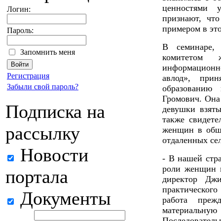
ценностями 
Логин:
признают, чт
примером в эт
Пароль:
В семинаре,
Запомнить меня
комитетом 
информационн
Регистрация
авлод», при
Забыли свой пароль?
образованию
Громович. Она
Подписка на
девушки взят
также свидете
рассылку
женщин в обще
отдаленных сел
Новости
- В нашей стр
роли женщин в
портала
директор Джи
практического
Документы
работа преж
материальн
Последовате