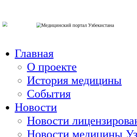
o`zb
рус
eng
Главная
О проекте
История медицины
События
Новости
Новости лицензирова
Новости медицины Уз