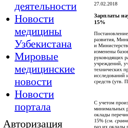
деятельности
27.02.2018
Зарплаты на
Новости
15%
медицины
Постановление
развития, Мин
Узбекистана
и Министерств
изменены базо
Мировые
руководящих р
учреждений, у
медицинские
технических п
исследований 
новости
средств (утв. 
Новости
С учетом произ
портала
минимальных р
оклады перечи
Авторизация
15% (
см. срав
раз их оклады 