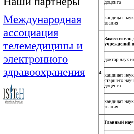
Наши партнеры
доцента
Международная
кандидат нау
звания
ассоциация
Заместитель 
телемедицины и
учреждений п
электронного
доктор наук и
здравоохранения
4
кандидат нау
старшего науч
доцента
кандидат нау
звания
Главный нау