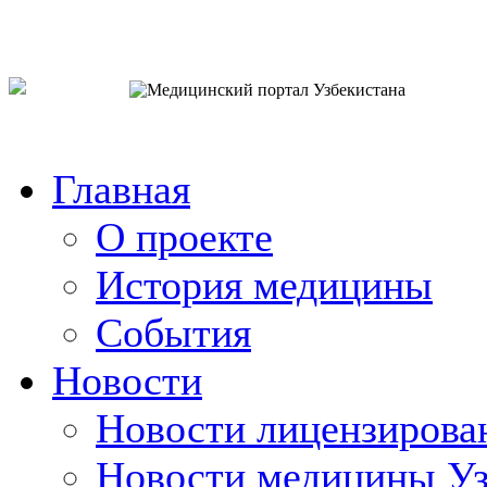
o`zb
рус
eng
Главная
О проекте
История медицины
События
Новости
Новости лицензирова
Новости медицины Уз