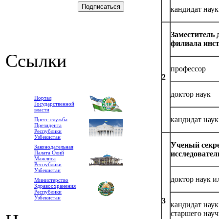
кандидат наук
Заместитель 
филиала инст
Ссылки
профессор
2
доктор наук
Портал
Государственной
власти
кандидат наук
Пресс-служба
Президента
Республики
Узбекистан
Ученый секре
Законодательная
Палата Олий
исследовател
Мажлиса
Республики
Узбекистан
доктор наук и
Министерство
Здравоохранения
Республики
Узбекистан
3
кандидат нау
старшего науч