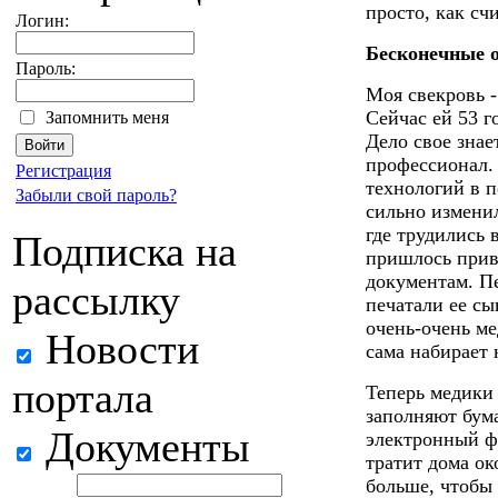
просто, как сч
Логин:
Бесконечные 
Пароль:
Моя свекровь 
Сейчас ей 53 г
Запомнить меня
Дело свое знае
профессионал.
Регистрация
технологий в п
Забыли свой пароль?
сильно изменил
где трудились 
Подписка на
пришлось прив
документам. Пе
рассылку
печатали ее сы
очень-очень ме
Новости
сама набирает 
портала
Теперь медики
заполняют бум
Документы
электронный ф
тратит дома ок
больше, чтобы