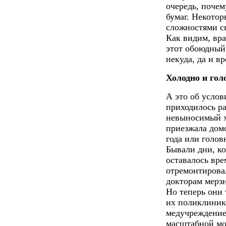
очередь, почем
бумаг. Некотор
сложностями с
Как видим, вр
этот обоюдный
некуда, да и вр
Холодно и гол
А это об услов
приходилось ра
невыносимый хо
приезжала дом
года или голов
Бывали дни, ко
оставалось вре
отремонтировал
докторам мерзн
Но теперь они 
их поликлинико
медучреждением
масштабной мо