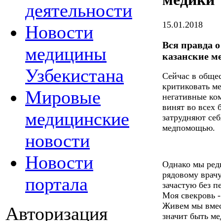
деятельности
15.01.2018
Новости
Вся правда 
медицины
казанские м
Узбекистана
Сейчас в обще
критиковать ме
Мировые
негативные ко
винят во всех 
медицинские
затрудняют се
медпомощью.
новости
Новости
Однако мы редк
рядовому врач
портала
зачастую без 
Моя свекровь -
Живем мы вмес
Авторизация
значит быть ме