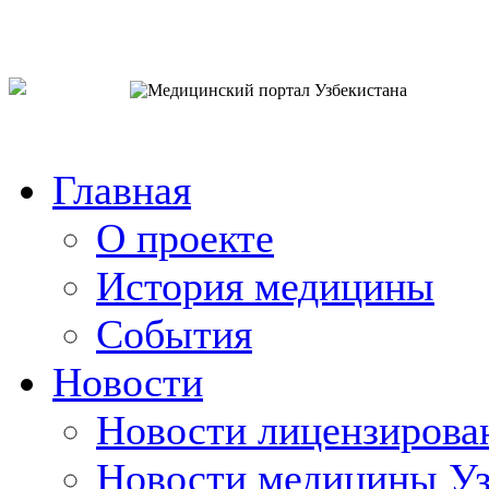
o`zb
рус
eng
Главная
О проекте
История медицины
События
Новости
Новости лицензирова
Новости медицины Уз