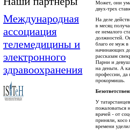
Наши партнеры
Может, они ума
двух-трех став
Международная
На деле действ
в месяц получа
ассоциация
ее немалого с
должностей. Он
телемедицины и
благо ее муж в
начинающих до
электронного
рассказам свек
Парни и девуш
здравоохранения
на деньги. А к
профессии, да 
прокормишь.
Безответстве
У татарстанце
пожаловаться 
врачей - от со
приняли, косо 
времени уделил