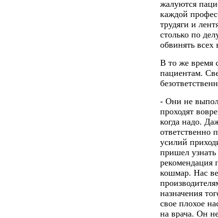
жалуются паци
каждой професс
трудяги и лент
столько по дел
обвинять всех 
В то же время
пациентам. Све
безответствен
- Они не выпо
проходят вовре
когда надо. Д
ответственно п
усилий приход
пришел узнать 
рекомендация 
кошмар. Нас ве
производителям
назначения тог
свое плохое на
на врача. Он н