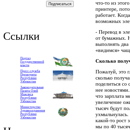
что-то из этог
принтере, пото
работает. Когд
возможных эле
- Перевод в эл
Ссылки
от бумажных. Н
выполнять два 
«видимся» чаще
Портал
Сколько полу
Государственной
власти
Пожалуй, это 
Пресс-служба
Президента
сколько получ
Республики
Узбекистан
поделиться со 
Законодательная
нее новостями
Палата Олий
Мажлиса
что зарплата м
Республики
Узбекистан
увеличение ожи
Министерство
тысяч будут по
Здравоохранения
ухмыльнулась. 
Республики
Узбекистан
какой-то рост 
мы по 40 тысяч