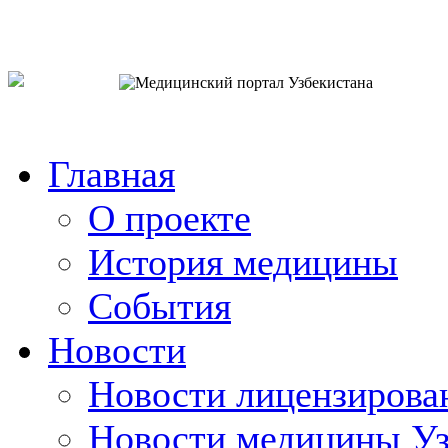
o`zb
рус
eng
Главная
О проекте
История медицины
События
Новости
Новости лицензирова
Новости медицины Уз