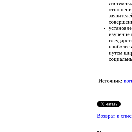
системных
отношени
заявителе
совершен
установле
изучение 
государст
наиболее 
путем ши
социальн
Источник:
nor
Возврат к спис