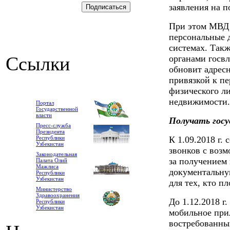
заявления на п
При этом МВД 
персональные 
системах. Такж
Ссылки
органами госвл
обновит адрес
привязкой к п
физического л
недвижимости.
Портал
Государственной
власти
Получать госу
Пресс-служба
Президента
Республики
К 1.09.2018 г.
Узбекистан
звонков с воз
Законодательная
за получением 
Палата Олий
Мажлиса
документальну
Республики
Узбекистан
для тех, кто п
Министерство
Здравоохранения
До 1.12.2018 г
Республики
Узбекистан
мобильное при
востребованны