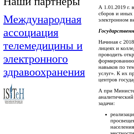
Наши партнеры
А 1.01.2019 г.
сборов и иных 
Международная
электронном в
ассоциация
Государственн
Начиная с 2018
телемедицины и
лицеях и колле
проводить отк
электронного
формированию 
навыков по те
здравоохранения
услуг». К их 
центров госуда
А при Министе
аналитический 
задачи:
реализаци
просвеще
населения
местности