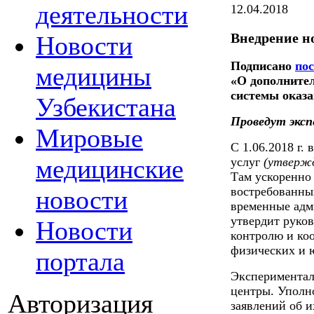
деятельности
12.04.2018
Внедрение н
Новости
Подписано
по
медицины
«О дополните
системы оказа
Узбекистана
Проведут экс
Мировые
С 1.06.2018 г.
медицинские
услуг
(утвержд
Там ускоренно
востребованных
новости
временные адм
утвердит руко
Новости
контролю и ко
физических и 
портала
Экспериментал
центры. Уполн
Авторизация
заявлений об и