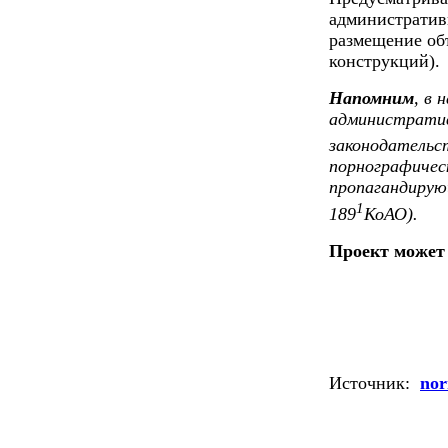
административ
размещение об
конструкций).
Напомним
, в
администрати
законодательст
порнографическ
пропагандирую
1
189
КоАО).
Проект может 
Источник:
nor