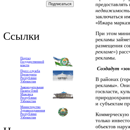
предоставлять
недвижимость
заключаться и
«Ижара марказ
Ссылки
При этом мини
рекламы займе
размещения со
рекламе»
) рас
рекламы.
Портал
Государственной
власти
Создадут «зо
Пресс-служба
Президента
Республики
В районах (гор
Узбекистан
рекламы». Они 
Законодательная
госвласти, кул
Палата Олий
Мажлиса
природоохранн
Республики
Узбекистан
и субъектам п
Министерство
Здравоохранения
Коммерческую 
Республики
Узбекистан
только инвест
объектов нару