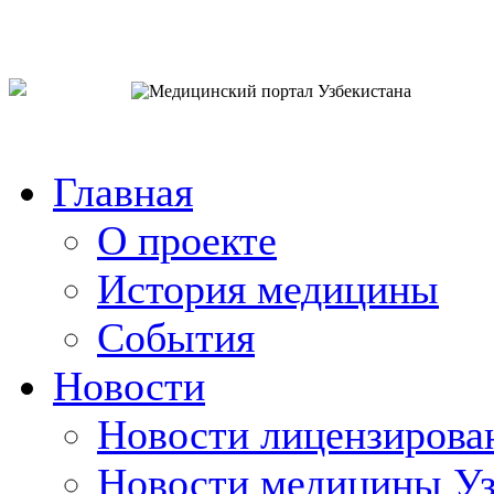
o`zb
рус
eng
Главная
О проекте
История медицины
События
Новости
Новости лицензирова
Новости медицины Уз