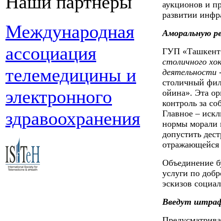
Наши партнеры
аукционов и п
развитии инфр
Международная
Аморальную р
ассоциация
ГУП «Ташкент 
столичного хо
телемедицины и
деятельности -
столичный фил
электронного
ойина». Эта о
контроль за со
здравоохранения
Главное – иск
нормы морали 
допустить дес
отражающейся 
Объединение б
услуги по добр
эскизов социа
Введут штраф
Предусматривае