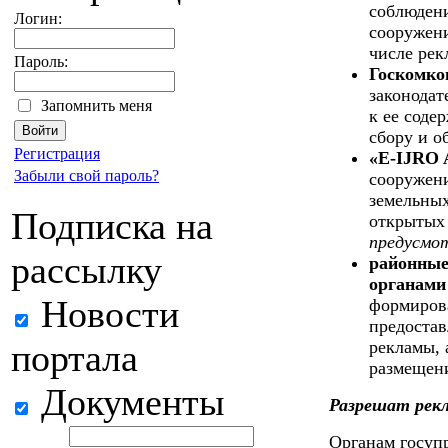
соблюден
Логин:
сооружени
числе рек
Пароль:
Госкомко
законодат
Запомнить меня
к ее соде
сбору и о
Регистрация
«E-IJRO
Забыли свой пароль?
сооружен
земельных
Подписка на
открытых 
предусмо
рассылку
районные
органами
Новости
формирова
предостав
портала
рекламы, 
размещени
Документы
Разрешат рекл
Органам госуп