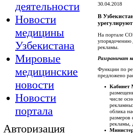
деятельности
30.04.2018
В Узбекиста
Новости
урегулируют
медицины
На портале СО
упорядочению 
Узбекистана
рекламы.
Мировые
Разграничат к
медицинские
Функции по ре
предложено ра
новости
Кабинет 
размещени
Новости
числе ос
рекламных
портала
облика на
размеров 
рекламы,
Авторизация
Министер