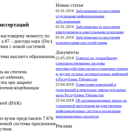
Новые статьи
01.01.2016
Заболеваемость населения
отдельными инфекционными
заболеваниями
диссертаций
01.01.2016
Заболеваемость населения
алкоголизмом и алкогольными психозами
К настоящему моменту по
01.01.2016
Заболеваемость населения
 87 – доктора наук (Dsc).
психическими расстройствами
твии с новой системой.
Документы
темы высшего образования,
22.05.2018
О мерах по дальнейшему
совершенствованию системы
противодействия распространению гриппа
ь на степень
и других острых респираторных инфекций
ых изданиях,
в Республике Узбекистан
ости при защите
25.04.2018
О внесении изменений и
вления координации
дополнений в некоторые законодательные
акты Республики Узбекистан
25.04.2018
Об организационных мерах но
сией (ВАК)
ускоренной интеграции ведомственных
информационных систем и реализации
инновационных проектов
х вузов представлен 7 876
 новой системы присвоения
Реклама
ствия.