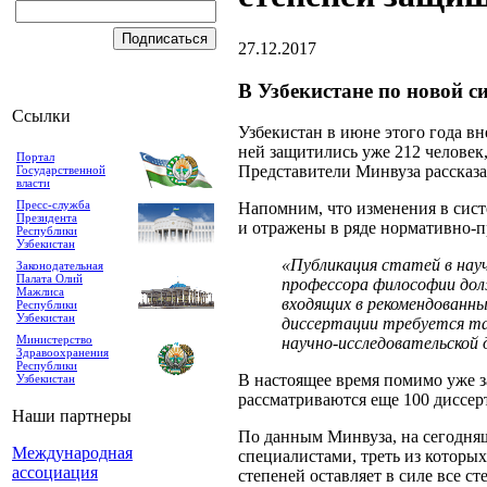
27.12.2017
В Узбекистане по новой с
Ссылки
Узбекистан в июне этого года в
ней защитились уже 212 человек,
Портал
Представители Минвуза рассказа
Государственной
власти
Пресс-служба
Напомним, что изменения в сис
Президента
и отражены в ряде нормативно-п
Республики
Узбекистан
«Публикация статей в нау
Законодательная
Палата Олий
профессора философии долж
Мажлиса
входящих в рекомендованны
Республики
Узбекистан
диссертации требуется та
Министерство
научно-исследовательской
Здравоохранения
Республики
В настоящее время помимо уже 
Узбекистан
рассматриваются еще 100 диссер
Наши партнеры
По данным Минвуза, на сегодняш
Международная
специалистами, треть из которы
ассоциация
степеней оставляет в силе все с