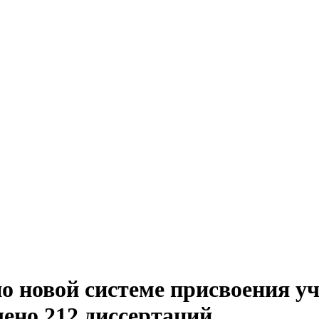
по новой системе присвоения у
ено 212 диссертаций