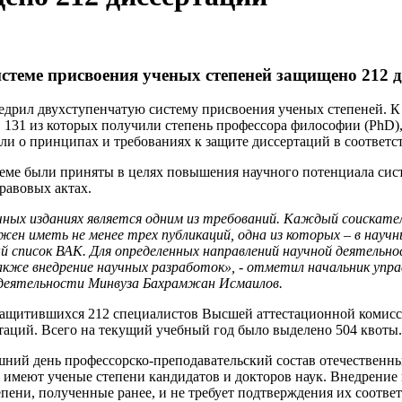
истеме присвоения ученых степеней защищено 212 
недрил двухступенчатую систему присвоения ученых степеней. 
 131 из которых получили степень профессора философии (PhD), а
ли о принципах и требованиях к защите диссертаций в соответс
теме были приняты в целях повышения научного потенциала сис
равовых актах.
чных изданиях является одним из требований. Каждый соискател
ен иметь не менее трех публикаций, одна из которых – в научн
й список ВАК. Для определенных направлений научной деятельн
кже внедрение научных разработок», - отметил начальник упра
 деятельности Минвуза Бахрамжан Исмаилов.
защитившихся 212 специалистов Высшей аттестационной комис
таций. Всего на текущий учебный год было выделено 504 квоты.
ний день профессорско-преподавательский состав отечественны
х имеют ученые степени кандидатов и докторов наук. Внедрение
тепени, полученные ранее, и не требует подтверждения их соответ