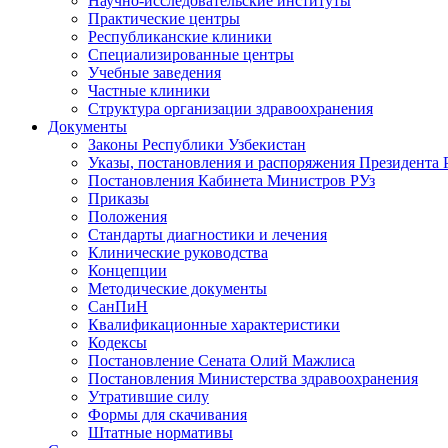
Научно-исследовательские институты
Практические центры
Республиканские клиники
Специализированные центры
Учебные заведения
Частные клиники
Структура организации здравоохранения
Документы
Законы Республики Узбекистан
Указы, постановления и распоряжения Президента 
Постановления Кабинета Министров РУз
Приказы
Положения
Стандарты диагностики и лечения
Клинические руководства
Концепции
Методические документы
СанПиН
Квалификационные характеристики
Кодексы
Постановление Сената Олий Мажлиса
Постановления Министерства здравоохранения
Утратившие силу
Формы для скачивания
Штатные нормативы