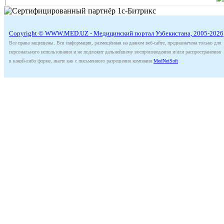
Copyright © WWW.MED.UZ - Медицинский портал Узбекистана, 2005-2026
Все права защищены. Вся информация, размещённая на данном веб-сайте, предназначена только для
персонального использования и не подлежит дальнейшему воспроизведению и/или распространению
в какой-либо форме, иначе как с письменного разрешения компании
MedNetSoft