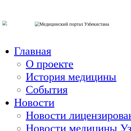
o`zb
рус
eng
Главная
О проекте
История медицины
События
Новости
Новости лицензирова
Новости медицины Уз