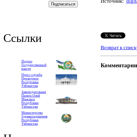
Источник:
digit
Ссылки
Возврат к списк
Портал
Комментари
Государственной
власти
Пресс-служба
Президента
Республики
Узбекистан
Законодательная
Палата Олий
Мажлиса
Республики
Узбекистан
Министерство
Здравоохранения
Республики
Узбекистан