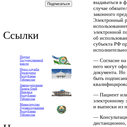
выдаваться в ф
случае обязате
законного пред
Электронный р
использование
Ссылки
электронной п
об использова
субъекта РФ п
исполнительно
Портал
— Согласие на
Государственной
власти
него могут офо
Пресс-служба
документа. Но
Президента
Республики
быть подписан
Узбекистан
квалифицирова
Законодательная
Палата Олий
Мажлиса
— Пациент или
Республики
Узбекистан
электронному 
Министерство
и выписки из н
Здравоохранения
Республики
Узбекистан
— Консультаци
дистанционно,