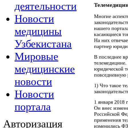
деятельности
Телемедицин
Новости
Многие аспект
законодательс
медицины
нашего портал
касающиеся тон
На них отвеча
Узбекистана
партнер юриди
Мировые
В последнее вр
телемедицине. 
медицинские
юридической то
повседневную 
новости
1) Что такое т
Новости
законодательст
1 января 2018 
портала
Он внес измен
Российской Фе
применения те
Авторизация
изменились ФЗ