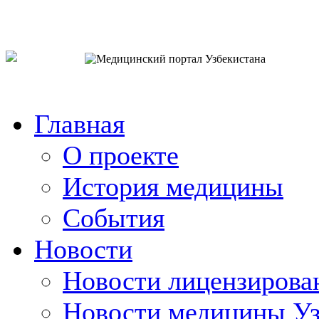
o`zb
рус
eng
Главная
О проекте
История медицины
События
Новости
Новости лицензирова
Новости медицины Уз