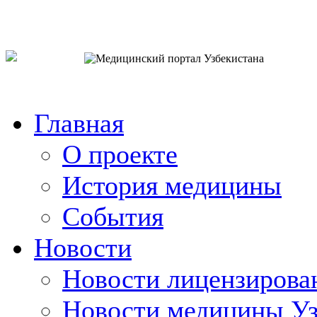
o`zb
рус
eng
Главная
О проекте
История медицины
События
Новости
Новости лицензирова
Новости медицины Уз