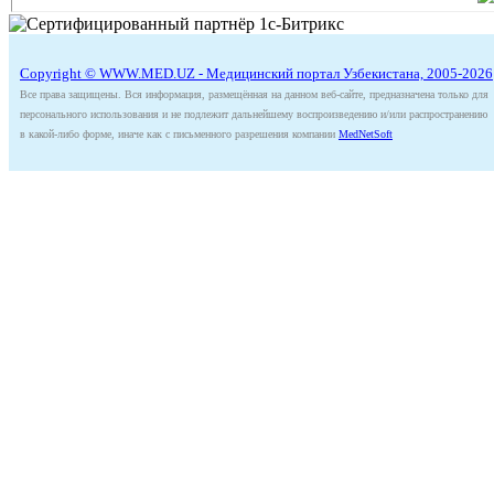
Copyright © WWW.MED.UZ - Медицинский портал Узбекистана, 2005-2026
Все права защищены. Вся информация, размещённая на данном веб-сайте, предназначена только для
персонального использования и не подлежит дальнейшему воспроизведению и/или распространению
в какой-либо форме, иначе как с письменного разрешения компании
MedNetSoft