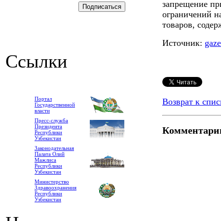
запрещение пр
ограничений н
товаров, соде
Источник:
gaze
Ссылки
Портал
Возврат к спис
Государственной
власти
Пресс-служба
Президента
Комментари
Республики
Узбекистан
Законодательная
Палата Олий
Мажлиса
Республики
Узбекистан
Министерство
Здравоохранения
Республики
Узбекистан