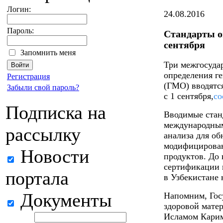
Логин:
24.08.2016
Пароль:
Стандарты о
сентября
Запомнить меня
Три межгосуда
определения г
Регистрация
(ГМО) вводятся
Забыли свой пароль?
с 1 сентября,
с
Подписка на
Вводимые стан
международным
рассылку
анализа для о
модифицирован
Новости
продуктов. До 
сертификации 
портала
в Узбекистане 
Документы
Напомним, Гос
здоровой мате
Исламом Карим