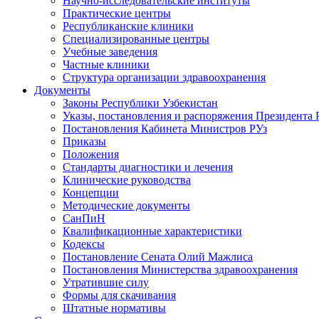
Научно-исследовательские институты
Практические центры
Республиканские клиники
Специализированные центры
Учебные заведения
Частные клиники
Структура организации здравоохранения
Документы
Законы Республики Узбекистан
Указы, постановления и распоряжения Президента 
Постановления Кабинета Министров РУз
Приказы
Положения
Стандарты диагностики и лечения
Клинические руководства
Концепции
Методические документы
СанПиН
Квалификационные характеристики
Кодексы
Постановление Сената Олий Мажлиса
Постановления Министерства здравоохранения
Утратившие силу
Формы для скачивания
Штатные нормативы