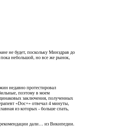
ране не будет, поскольку Минздрав до
 пока небольшой, но все же рынок,
ажин недавно протестировал
бильные, поэтому в моем
 одинаковых заключения, полученных
ерапевт «Doc+» отвечал 4 минуты,
лавная из которых - больше спать,
а рекомендации дали… из Википедии.