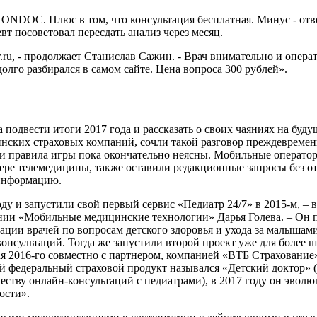
а ONDOC. Плюс в том, что консультация бесплатная. Минус - отв
т посоветовал пересдать анализ через месяц.
r.ru, - продолжает Станислав Сажин. - Врач внимательно и опе
долго разбирался в самом сайте. Цена вопроса 300 рублей».
подвести итоги 2017 года и рассказать о своих чаяниях на буду
инских страховых компаний, сочли такой разговор преждевремен
 и правила игры пока окончательно неясны. Мобильные оператор
ере телемедицины, также оставили редакционные запросы без от
информацию.
ду и запустили свой первый сервис «Педиатр 24/7» в 2015-м, –
и «Мобильные медицинские технологии» Дарья Голева. – Он п
ации врачей по вопросам детского здоровья и ухода за малышам
консультаций. Тогда же запустили второй проект уже для более 
ая 2016-го совместно с партнером, компанией «ВТБ Страхование»
 федеральный страховой продукт назывался «Детский доктор» (
еству онлайн-консультаций с педиатрами), в 2017 году он эвол
ости».