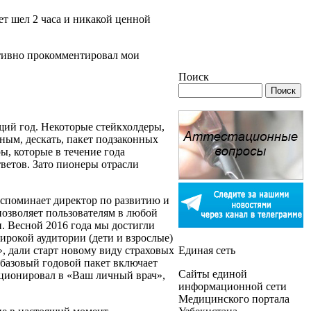
ет шел 2 часа и никакой ценной
ративно прокомментировал мои
Поиск
щий год. Некоторые стейкхолдеры,
ным, дескать, пакет подзаконных
ы, которые в течение года
ветов. Зато пионеры отрасли
 вспоминает директор по развитию и
озволяет пользователям в любой
и. Весной 2016 года мы достигли
широкой аудитории (дети и взрослые)
, дали старт новому виду страховых
Единая сеть
базовый годовой пакет включает
Сайты единой
юционировал в «Ваш личный врач»,
информационной сети
Медицинского портала