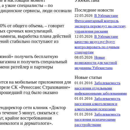
не в настоящий момент
Узбекистана
 а узкие специалисты – по
Последние новости
медицинские сервисы, люди осознали
22.05.2026
В Узбекистане
Фитосанитарный контроль
70% от общего объема, – говорит
экспорта переведут на систему
ных срочных консультаций.
управления рисками
анамнеза, выработка плана действий
12.05.2026
В Узбекистане
ений стабильно поступают из
качество медуслуг будут
контролировать по единым
стандартам
язной» получить бесплатную
08.05.2026
Новые
 магазина и получить специальный
возможности для частной
емени ритейлер и партнеры
медицины Узбекистана
Новые статьи
дится на мобильные приложения для
01.01.2016
Заболеваемость
апреле СК «Ренессанс Страхование»
населения отдельными
 прошедший год было оказано
инфекционными заболеваниями
01.01.2016
Заболеваемость
населения алкоголизмом и
ендиректор сети клиник «Доктор
алкогольными психозами
течение 5 минут, связаться с
01.01.2016
Заболеваемость
г, крайне востребованная
населения психическими
инекологи и дерматологи».
расстройствами