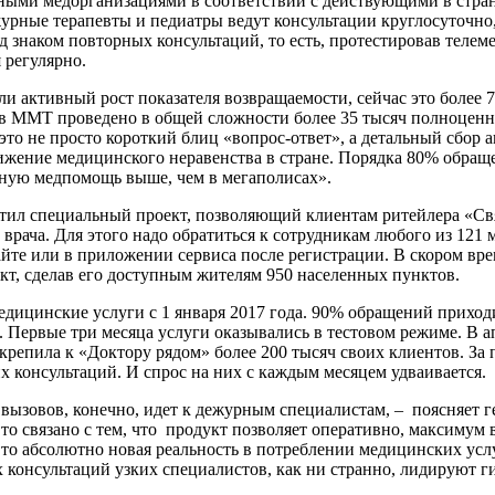
нными медорганизациями в соответствии с действующими в стра
рные терапевты и педиатры ведут консультации круглосуточно,
д знаком повторных консультаций, то есть, протестировав теле
 регулярно.
и активный рост показателя возвращаемости, сейчас это более 
ов ММТ проведено в общей сложности более 35 тысяч полноцен
то не просто короткий блиц «вопрос-ответ», а детальный сбор 
ижение медицинского неравенства в стране. Порядка 80% обращ
енную медпомощь выше, чем в мегаполисах».
тил специальный проект, позволяющий клиентам ритейлера «Св
врача. Для этого надо обратиться к сотрудникам любого из 121
сайте или в приложении сервиса после регистрации. В скором вр
т, сделав его доступным жителям 950 населенных пунктов.
едицинские услуги с 1 января 2017 года. 90% обращений прихо
л. Первые три месяца услуги оказывались в тестовом режиме. В 
крепила к «Доктору рядом» более 200 тысяч своих клиентов. За
х консультаций. И спрос на них с каждым месяцем удваивается.
ызовов, конечно, идет к дежурным специалистам, – поясняет г
о связано с тем, что продукт позволяет оперативно, максимум в 
Это абсолютно новая реальность в потреблении медицинских услу
 консультаций узких специалистов, как ни странно, лидируют г