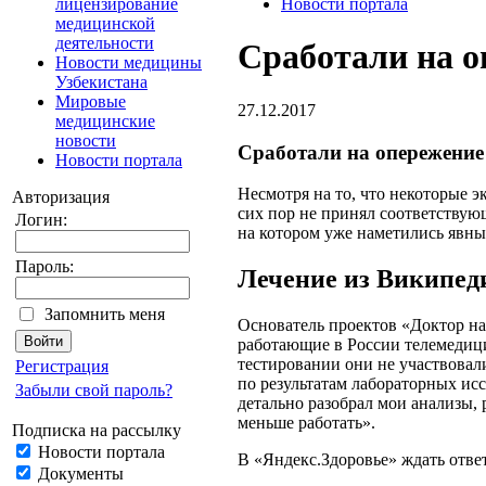
лицензирование
Новости портала
медицинской
деятельности
Сработали на о
Новости медицины
Узбекистана
Мировые
27.12.2017
медицинские
новости
Сработали на опережение
Новости портала
Несмотря на то, что некоторые э
Авторизация
сих пор не принял соответствующ
Логин:
на котором уже наметились явные
Пароль:
Лечение из Википед
Запомнить меня
Основатель проектов «Доктор на
работающие в России телемедици
тестировании они не участвовали
Регистрация
по результатам лабораторных ис
Забыли свой пароль?
детально разобрал мои анализы, 
меньше работать».
Подписка на рассылку
Новости портала
В «Яндекс.Здоровье» ждать отве
Документы