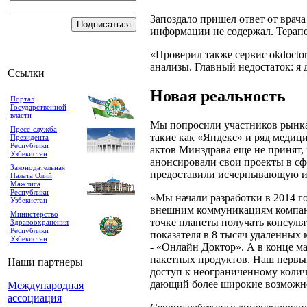
Запоздало пришел ответ от врач
информации не содержал. Терапев
«Проверил также сервис okdocto
анализы. Главный недостаток: я 
Ссылки
Новая реальность
Портал
Государственной
власти
Мы попросили участников рынка 
Пресс-служба
такие как «Яндекс» и ряд медиц
Президента
Республики
актов Минздрава еще не принят,
Узбекистан
анонсировали свои проекты в сф
Законодательная
предоставили исчерпывающую 
Палата Олий
Мажлиса
Республики
«Мы начали разработки в 2014 го
Узбекистан
внешним коммуникациям компани
Министерство
точке планеты получать консульт
Здравоохранения
Республики
показателя в 8 тысяч удаленных 
Узбекистан
- «Онлайн Доктор». А в конце м
пакетных продуктов. Наш первый
Наши партнеры
доступ к неограниченному колич
дающий более широкие возможн
Международная
ассоциация