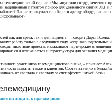
л телемедицинский сервис. «Мы запустили сотрудничество с пр
ии защищенный патентом прибор для удаленного снятия ЭКГ и 
работает? Пациент покупает или берет в аренду оборудование, с
сшифровывают».
ы
й как для врача, так и для пациента, – говорит Дарья Голева. 
ачнут работу только в следующем году, когда законодательные и
оводят пилотные проекты, налаживают партнерские отношения 
рмироваться и отлаживаться инфраструктура для оказания медиц
тивность участников телемедицинского рынка, – признает Алек
активность захватит также и клиентов. Соответственно в ближай
иваясь от квартала к кварталу за счет эффекта низкой базы».