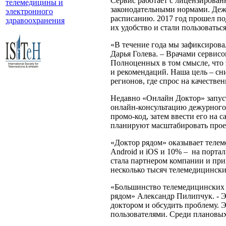
Сервис работает с лицензирова
телемедицины и
законодательными нормами. Дежу
электронного
расписанию. 2017 год прошел по
здравоохранения
их удобство и стали пользоваться
«В течение года мы зафиксировал
Дарья Голева. – Врачами сервис
Полноценных в том смысле, что э
и рекомендаций. Наша цель – сн
регионов, где спрос на качеств
Недавно «Онлайн Доктор» запус
онлайн-консультацию дежурного 
промо-код, затем ввести его на 
планируют масштабировать проек
«Доктор рядом» оказывает телем
Android и iOS и 10% – на порта
стала партнером компании и при
несколько тысяч телемедицински
«Большинство телемедицинских в
рядом» Александр Пилипчук. - Эт
доктором и обсудить проблему. 
пользователями. Среди плановых