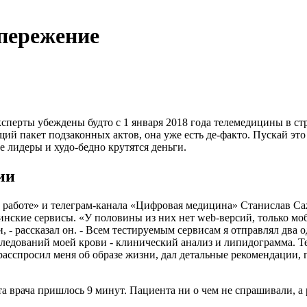
пережение
ксперты убеждены будто с 1 января 2018 года телемедицины в ст
ий пакет подзаконных актов, она уже есть де-факто. Пускай это
 лидеры и худо-бедно крутятся деньги.
ии
 работе» и телеграм-канала «Цифровая медицина» Станислав С
нские сервисы. «У половины из них нет web-версий, только мо
, - рассказал он. - Всем тестируемым сервисам я отправлял два
следований моей крови - клинический анализ и липидограмма. Т
расспросил меня об образе жизни, дал детальные рекомендации, г
та врача пришлось 9 минут. Пациента ни о чем не спрашивали, 