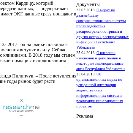
оектом Карди.ру, который
Документы
передачи данных, – подчеркивает
22.05.2018
О мерах по
нимает ЭКГ, данные сразу попадают в
дальнейшему
совершенствованию системы
противодействия
распространению гриппа и
других острых респираторных
инфекций в Республике
– За 2017 год на рынке появилось
Узбекистан
зменения вступят в силу. Сейчас
25.04.2018
О внесении
с клиниками. В 2018 году мы станем
изменений и дополнений в
инской помощи с использованием
некоторые законодательные
акты Республики Узбекистан
25.04.2018
Об
сандр Пилипчук. – После вступления
организационных мерах но
шие годы рынок будет расти
ускоренной интеграции
ведомственных
информационных систем и
реализации инновационных
проектов
Реклама