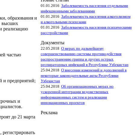
01.01.2016
Заболеваемость населения отдельными
инфекционными заболеваниями
01.01.2016
Заболеваемость населения алкоголизмом
ки, образования и
и алкогольными психозами
, высших
01.01.2016
Заболеваемость населения психическими
 и реализацию
расстройствами
Документы
22.05.2018
О мерах по дальнейшему
совершенствованию системы противодействия
шей частью
распространению гриппа и других острых
респираторных инфекций в Республике Узбекистан
25.04.2018
О внесении изменений и дополнений в
некоторые законодательные акты Республики
й и предприятий;
Узбекистан
25.04.2018
Об организационных мерах но
ускоренной интеграции ведомственных
информационных систем и реализации
срочных и
инновационных проектов
циалистов.
Реклама
роят до 21 марта
, регистрировать