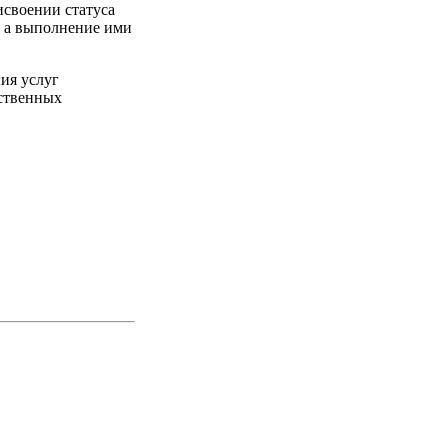
исвоении статуса
, а выполнение ими
ния услуг
ьственных