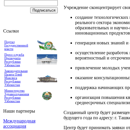
Учреждение сконцентрирует сво
создание технологических
реального сектора эконом
образовательных и научно
Ссылки
инновационных продуктов 
Портал
генерация новых знаний и
Государственной
власти
осуществление разработок 
Пресс-служба
вероятностный и отсрочен
Президента
Республики
Узбекистан
привлечение молодых учен
Законодательная
Палата Олий
оказание консультационных
Мажлиса
Республики
Узбекистан
поддержка начинающих пр
Министерство
Здравоохранения
организация повышения кв
Республики
Узбекистан
среднесрочных специализи
Наши партнеры
Созданный центр будет размещен
будущего года по адресу: г. Таш
Международная
ассоциация
Центр будет принимать заявки о