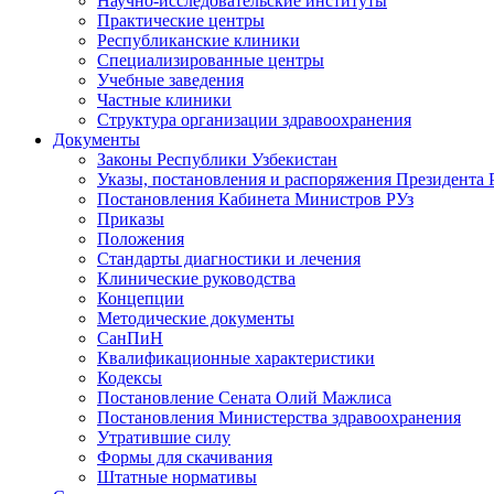
Научно-исследовательские институты
Практические центры
Республиканские клиники
Специализированные центры
Учебные заведения
Частные клиники
Структура организации здравоохранения
Документы
Законы Республики Узбекистан
Указы, постановления и распоряжения Президента 
Постановления Кабинета Министров РУз
Приказы
Положения
Стандарты диагностики и лечения
Клинические руководства
Концепции
Методические документы
СанПиН
Квалификационные характеристики
Кодексы
Постановление Сената Олий Мажлиса
Постановления Министерства здравоохранения
Утратившие силу
Формы для скачивания
Штатные нормативы