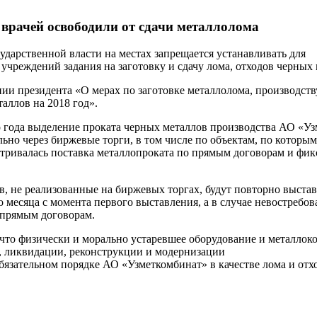
 врачей освободили от сдачи металлолома
сударственной власти на местах запрещается устанавливать для
учреждений задания на заготовку и сдачу лома, отходов черных 
нии президента «О мерах по заготовке металлолома, производств
аллов на 2018 год».
о года выделение проката черных металлов производства АО «У
ьно через биржевые торги, в том числе по объектам, по которым
ривалась поставка металлопроката по прямым договорам и фи
, не реализованные на биржевых торгах, будут повторно выстав
 месяца с момента первого выставления, а в случае невостребов
 прямым договорам.
что физически и морально устаревшее оборудование и металлок
, ликвидации, реконструкции и модернизации
обязательном порядке АО «Узметкомбинат» в качестве лома и от