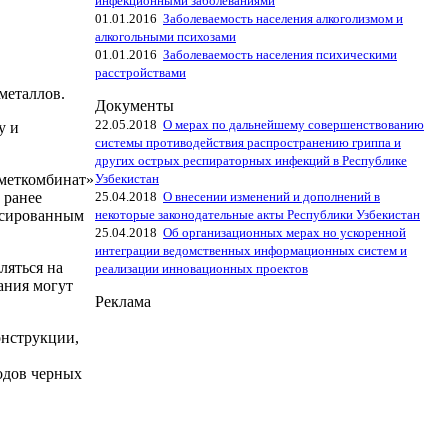
инфекционными заболеваниями
01.01.2016
Заболеваемость населения алкоголизмом и
алкогольными психозами
01.01.2016
Заболеваемость населения психическими
расстройствами
металлов.
Документы
22.05.2018
О мерах по дальнейшему совершенствованию
у и
системы противодействия распространению гриппа и
других острых респираторных инфекций в Республике
Узбекистан
зметкомбинат»
25.04.2018
О внесении изменений и дополнений в
 ранее
некоторые законодательные акты Республики Узбекистан
ксированным
25.04.2018
Об организационных мерах но ускоренной
интеграции ведомственных информационных систем и
ляться на
реализации инновационных проектов
ания могут
Реклама
онструкции,
ходов черных