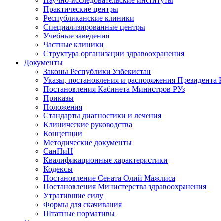
Научно-исследовательские институты
Практические центры
Республиканские клиники
Специализированные центры
Учебные заведения
Частные клиники
Структура организации здравоохранения
Документы
Законы Республики Узбекистан
Указы, постановления и распоряжения Президента 
Постановления Кабинета Министров РУз
Приказы
Положения
Стандарты диагностики и лечения
Клинические руководства
Концепции
Методические документы
СанПиН
Квалификационные характеристики
Кодексы
Постановление Сената Олий Мажлиса
Постановления Министерства здравоохранения
Утратившие силу
Формы для скачивания
Штатные нормативы