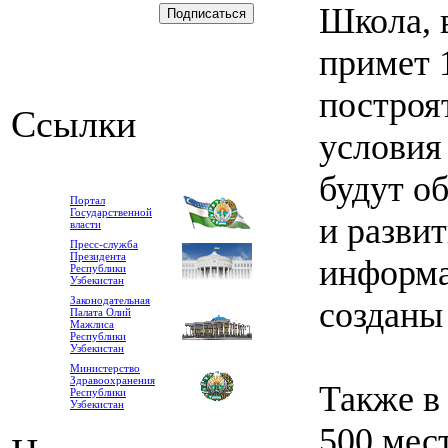
Школа, 
примет 
построя
Ссылки
условия
будут о
Портал
Государственной
и разви
власти
Пресс-служба
Президента
информа
Республики
Узбекистан
Законодательная
созданы
Палата Олий
Мажлиса
Республики
Узбекистан
Министерство
Здравоохранения
Также в
Республики
Узбекистан
500 мес