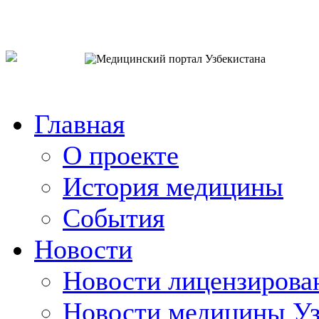
o`zb
рус
eng
Главная
О проекте
История медицины
События
Новости
Новости лицензирова
Новости медицины Уз