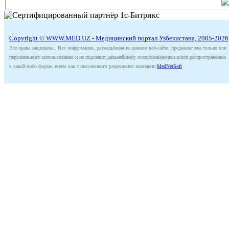
Copyright © WWW.MED.UZ - Медицинский портал Узбекистана, 2005-2026
Все права защищены. Вся информация, размещённая на данном веб-сайте, предназначена только для
персонального использования и не подлежит дальнейшему воспроизведению и/или распространению
в какой-либо форме, иначе как с письменного разрешения компании
MedNetSoft