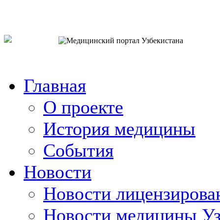
o`zb
рус
eng
Главная
О проекте
История медицины
События
Новости
Новости лицензирова
Новости медицины Уз