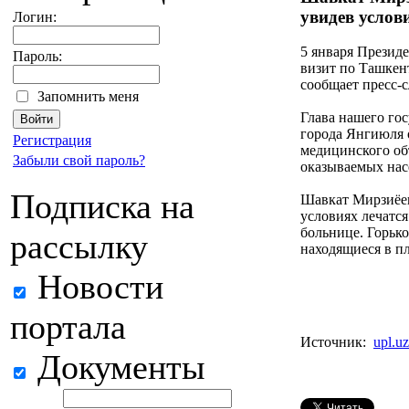
увидев услов
Логин:
5 января Презид
Пароль:
визит по Ташкен
сообщает пресс-
Запомнить меня
Глава нашего гос
города Янгиюля 
Регистрация
медицинского об
Забыли свой пароль?
оказываемых нас
Подписка на
Шавкат Мирзиёев:
условиях лечатс
больнице. Горько
рассылку
находящиеся в п
Новости
портала
Источник:
upl.uz
Документы