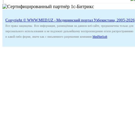
Copyright © WWW.MED.UZ - Медицинский портал Узбекистана, 2005-2026
Все права защищены. Вся информация, размещённая на данном веб-сайте, предназначена только для
персонального использования и не подлежит дальнейшему воспроизведению и/или распространению
в какой-либо форме, иначе как с письменного разрешения компании
MedNetSoft