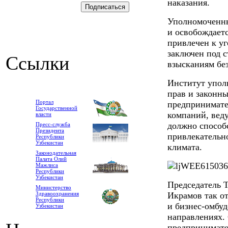
наказания.
Уполномоченны
и освобождаетс
привлечен к уг
заключен под 
Ссылки
взысканиям без
Институт упол
прав и законны
Портал
предпринимате
Государственной
компаний, веду
власти
должно способ
Пресс-служба
Президента
привлекательн
Республики
Узбекистан
климата.
Законодательная
Палата Олий
Мажлиса
Республики
Узбекистан
Председатель 
Министерство
Здравоохранения
Икрамов так о
Республики
и бизнес-омбуд
Узбекистан
направлениях.
предпринимател