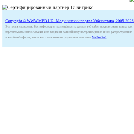
Copyright © WWW.MED.UZ - Медицинский портал Узбекистана, 2005-2026
Все права защищены. Вся информация, размещённая на данном веб-сайте, предназначена только для
персонального использования и не подлежит дальнейшему воспроизведению и/или распространению
в какой-либо форме, иначе как с письменного разрешения компании
MedNetSoft