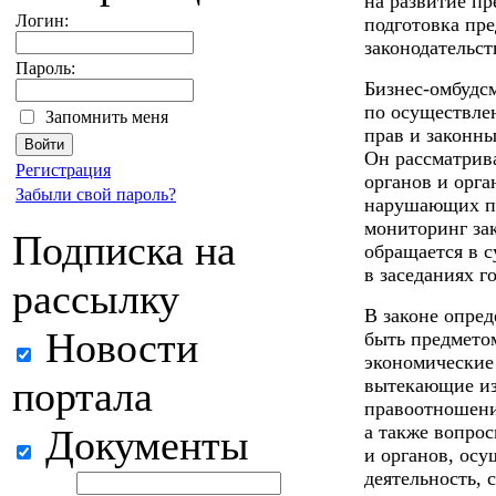
на развитие пр
Логин:
подготовка пр
законодательст
Пароль:
Бизнес-омбудс
по осуществле
Запомнить меня
прав и законн
Он рассматрив
Регистрация
органов и орга
Забыли свой пароль?
нарушающих пр
мониторинг зак
Подписка на
обращается в с
в заседаниях г
рассылку
В законе опред
Новости
быть предмето
экономические
портала
вытекающие из
правоотношени
а также вопрос
Документы
и органов, ос
деятельность, 