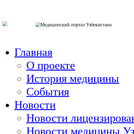
o`zb
рус
eng
Главная
О проекте
История медицины
События
Новости
Новости лицензирова
Новости медицины Уз