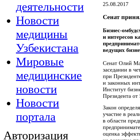
деятельности
25.08.2017
Сенат приня
Новости
Бизнес-омбудс
медицины
и интересов к
предпринимате
Узбекистана
ведущих бизне
Мировые
Сенат Олий Ма
заседании в ч
медицинские
при Президент
и законных ин
новости
Институт бизн
Президента от 
Новости
Закон определ
портала
участие в реа
в области пред
предпринимате
Авторизация
оценка эффект