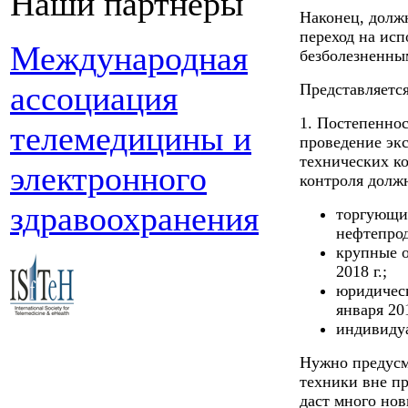
Наши партнеры
Наконец, должн
переход на ис
Международная
безболезненным
ассоциация
Представляется
1. Постепеннос
телемедицины и
проведение эк
технических ко
электронного
контроля долж
здравоохранения
торгующие
нефтепрод
крупные о
2018 г.;
юридическ
января 201
индивидуа
Нужно предусм
техники вне пр
даст много но