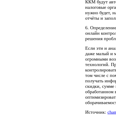
ККМ будут авт
налоговые орга
нужно будет, н
отчёты и запо
6. Определение
онлайн контрол
решения пробл
Если эти и ана
даже малый и 
огромными во
технологий. П
контролировать
том числе с п
получать инфо
скидки, сумме 
обработанном 
оптимизировать
оборачиваемост
Источник:
cha