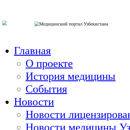
o`zb
рус
eng
Главная
О проекте
История медицины
События
Новости
Новости лицензирова
Новости медицины Уз