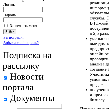
реализаци
Логин:
информац
обязатель
Пароль:
службы. Э
В Южной 
Запомнить меня
поступлен
в 2,5 раза;
Регистрация
уменьшени
Забыли свой пароль?
выездом к
предприят
Подписка на
онлайн ре
проводить
рассылку
анализа д
создание 
Новости
Участники
условиях 
портала
продаж;
получение
и предлож
Документы
бизнесу.
Переход на он