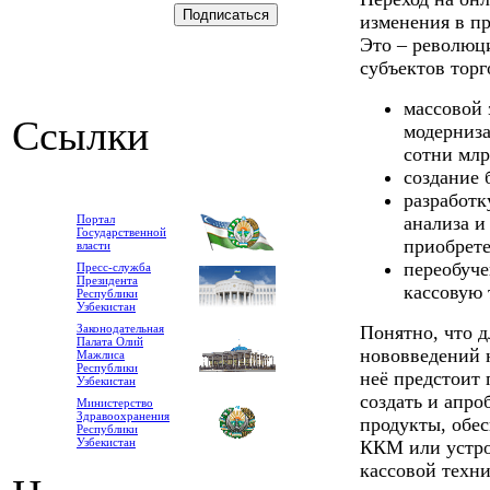
изменения в п
Это – революц
субъектов торг
массовой
Ссылки
модерниза
сотни млр
создание 
разработк
Портал
анализа и
Государственной
приобрете
власти
переобуче
Пресс-служба
Президента
кассовую 
Республики
Узбекистан
Законодательная
Понятно, что 
Палата Олий
нововведений н
Мажлиса
Республики
неё предстоит
Узбекистан
создать и апр
Министерство
Здравоохранения
продукты, обе
Республики
Узбекистан
ККМ или устро
кассовой техни