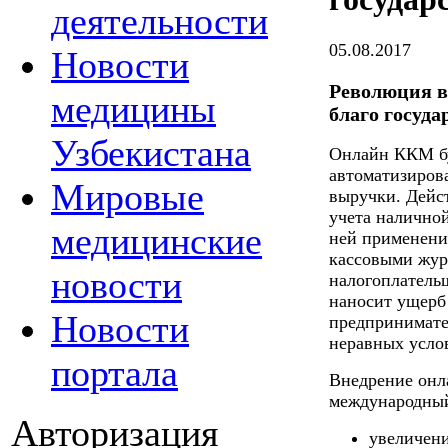
деятельности
05.08.2017
Новости
Революция в
медицины
благо госуда
Узбекистана
Онлайн ККМ бу
автоматизиров
Мировые
выручки. Дейс
учета наличной
медицинские
ней применени
кассовыми жур
новости
налогоплательщ
наносит ущерб
Новости
предпринимате
неравных усло
портала
Внедрение онл
международный
Авторизация
увеличени