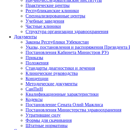
Научно-исследовательские институты
Практические центры
Республиканские клиники
Специализированные центры
Учебные заведения
Частные клиники
Структура организации здравоохранения
Документы
Законы Республики Узбекистан
Указы, постановления и распоряжения Президента 
Постановления Кабинета Министров РУз
Приказы
Положения
Стандарты диагностики и лечения
Клинические руководства
Концепции
Методические документы
СанПиН
Квалификационные характеристики
Кодексы
Постановление Сената Олий Мажлиса
Постановления Министерства здравоохранения
Утратившие силу
Формы для скачивания
Штатные нормативы