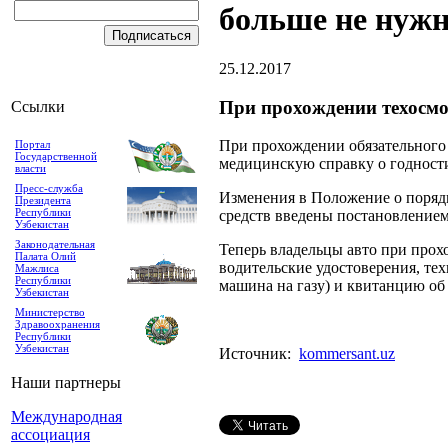
больше не нуж
25.12.2017
При прохождении техосмо
Ссылки
При прохождении обязательного 
Портал
Государственной
медицинскую справку о годност
власти
Пресс-служба
Изменения в Положение о порядк
Президента
Республики
средств введены постановлением
Узбекистан
Законодательная
Теперь владельцы авто при прох
Палата Олий
водительские удостоверения, тех
Мажлиса
Республики
машина на газу) и квитанцию об 
Узбекистан
Министерство
Здравоохранения
Республики
Узбекистан
Источник:
kommersant.uz
Наши партнеры
Международная
ассоциация