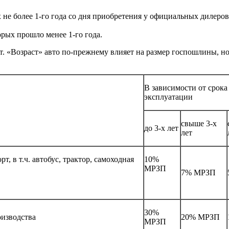
 не более 1-го года со дня приобретения у официальных дилеров
торых прошло менее 1-го года.
т. «Возраст» авто по-прежнему влияет на размер госпошлины, но
В зависимости от срока
эксплуатации
свыше 3-х
до 3-х лет
лет
т, в т.ч. автобус, трактор, самоходная
10%
МРЗП
7% МРЗП
30%
оизводства
20% МРЗП
МРЗП