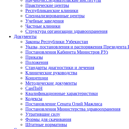
Научно-исследовательские институты
Практические центры
Республиканские клиники
Специализированные центры
Учебные заведения
Частные клиники
Структура организации здравоохранения
Документы
Законы Республики Узбекистан
Указы, постановления и распоряжения Президента 
Постановления Кабинета Министров РУз
Приказы
Положения
Стандарты диагностики и лечения
Клинические руководства
Концепции
Методические документы
СанПиН
Квалификационные характеристики
Кодексы
Постановление Сената Олий Мажлиса
Постановления Министерства здравоохранения
Утратившие силу
Формы для скачивания
Штатные нормативы