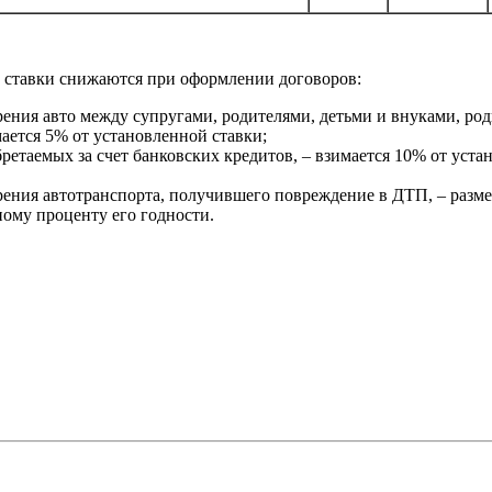
е ставки снижаются при оформлении договоров:
рения авто между супругами, родителями, детьми и внуками, р
мается 5% от установленной ставки;
ретаемых за счет банковских кредитов, – взимается 10% от уст
рения автотранспорта, получившего повреждение в ДТП, – раз
чному проценту его годности.