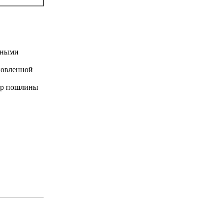
одными
ановленной
мер пошлины