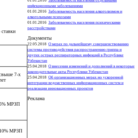
01.01.2016
Заболеваемость населения отдельными
инфекционными заболеваниями
01.01.2016
Заболеваемость населения алкоголизмом и
алкогольными психозами
01.01.2016
Заболеваемость населения психическими
расстройствами
 ставки
Документы
22.05.2018
О мерах по дальнейшему совершенствованию
системы противодействия распространению гриппа и
других острых респираторных инфекций в Республике
Узбекистан
25.04.2018
О внесении изменений и дополнений в некоторые
законодательные акты Республики Узбекистан
свыше 7-х
25.04.2018
Об организационных мерах но ускоренной
лет
интеграции ведомственных информационных систем и
реализации инновационных проектов
Реклама
5% МРЗП
10% МРЗП