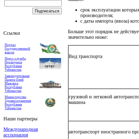
срок эксплуатации которых
производителя;
с даты импорта (ввоза) ко
Больше этот порядок не действуе
Ссылки
значительно ниже:
Портал
Государственной
власти
Вид транспорта
Пресс-служба
Президента
Республики
Узбекистан
Законодательная
Палата Олий
Мажлиса
Республики
Узбекистан
грузовой и легковой автотранспор
Министерство
Здравоохранения
машина
Республики
Узбекистан
Наши партнеры
Международная
автотранспорт иностранного пр
ассоциация