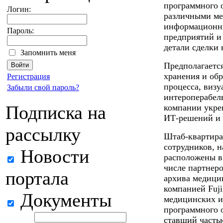
программного 
Логин:
различными ме
информационны
Пароль:
предприятий и
детали сделки 
Запомнить меня
Предполагается
хранения и обр
Регистрация
процесса, визу
Забыли свой пароль?
интероперабел
Подписка на
компании укре
ИТ-решений и 
рассылку
Штаб-квартира
сотрудников, н
Новости
расположены в
числе партнеро
портала
архива медици
компанией Fuji
Документы
медицинских и
программного 
ставший часть