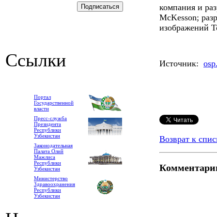
компания и ра
McKesson; раз
изображений T
Ссылки
Источник:
osp
Портал
Государственной
власти
Пресс-служба
Президента
Республики
Узбекистан
Возврат к спис
Законодательная
Палата Олий
Мажлиса
Республики
Комментари
Узбекистан
Министерство
Здравоохранения
Республики
Узбекистан