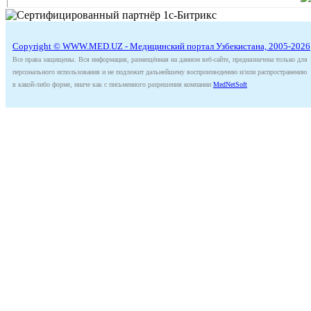
Copyright © WWW.MED.UZ - Медицинский портал Узбекистана, 2005-2026
Все права защищены. Вся информация, размещённая на данном веб-сайте, предназначена только для
персонального использования и не подлежит дальнейшему воспроизведению и/или распространению
в какой-либо форме, иначе как с письменного разрешения компании
MedNetSoft