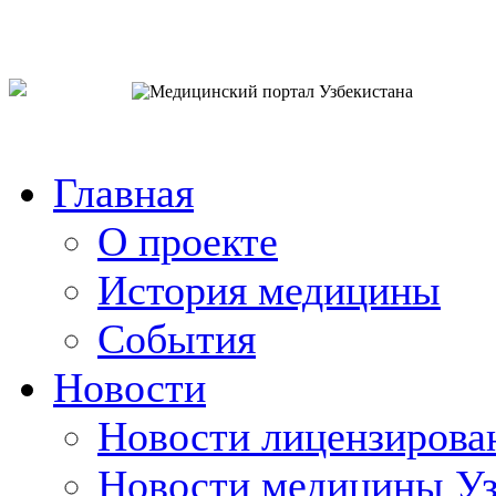
o`zb
рус
eng
Главная
О проекте
История медицины
События
Новости
Новости лицензирова
Новости медицины Уз