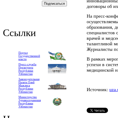
инновационных
договоры об их
На пресс-конфе
осуществляемы
образования, д
Ссылки
специалистов 
врачей и медсе
талантливой мо
Журналисты по
Портал
Государственной
В рамках меро
власти
успехи в сист
Пресс-служба
Президента
медицинской н
Республики
Узбекистан
Законодательная
Палата Олий
Мажлиса
Республики
Источник:
uza.
Узбекистан
Министерство
Здравоохранения
Республики
Узбекистан