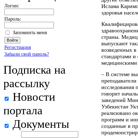
Логин:
Ислама Каримо
здоровья насел
Пароль:
Квалифицирова
здравоохранени
Запомнить меня
страны. Медиц
выпускают так
Регистрация
возведенных в
Забыли свой пароль?
стандартами и
медицинскими 
Подписка на
– В системе в
рассылку
преподаватели
исследования 
Новости
говорит началь
заведений Мин
Узбекистан Укт
портала
реализовано о
программ и ин
Документы
созданные в п
продемонстрир