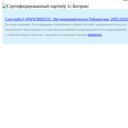
Copyright © WWW.MED.UZ - Медицинский портал Узбекистана, 2005-2026
Все права защищены. Вся информация, размещённая на данном веб-сайте, предназначена только для
персонального использования и не подлежит дальнейшему воспроизведению и/или распространению
в какой-либо форме, иначе как с письменного разрешения компании
MedNetSoft