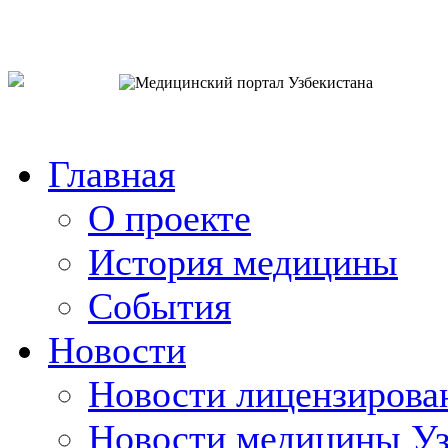
o`zb
рус
eng
Главная
О проекте
История медицины
События
Новости
Новости лицензирова
Новости медицины Уз