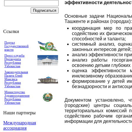
эффективности деятельност
Основные задачи Национально
Ташкенте и районах (городах):
координация мер по пра
Ссылки
содействию их физическом
способностей и таланта;
Портал
системный анализ, оцен
Государственной
законных интересов детей;
власти
анализ эффективности при
Пресс-служба
Президента
анализ работы госорган
Республики
освоению детьми глубоких 
Узбекистан
оценка эффективности 
Законодательная
инклюзивному образованию
Палата Олий
Мажлиса
формирование у детей им
Республики
безнадзорности и антисоци
Узбекистан
Министерство
Здравоохранения
Республики
Документом установлено, ч
Узбекистан
(городские) центры социа
территориальных комиссий п
Наши партнеры
содействию рабочим органа
информации для деятельности
Международная
ассоциация