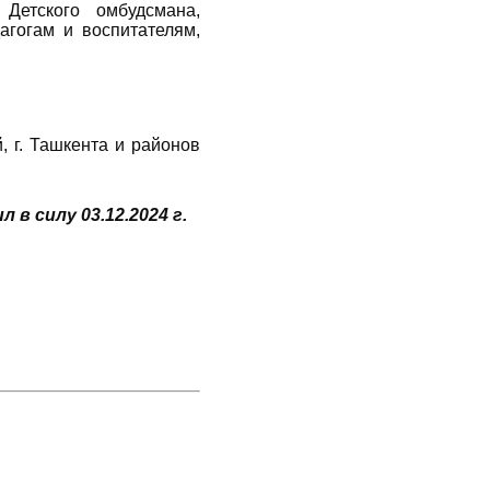
Детского омбудсмана,
гогам и воспитателям,
, г. Ташкента и районов
в силу 03.12.2024 г.
Подробнее:
https://www.norma.uz/