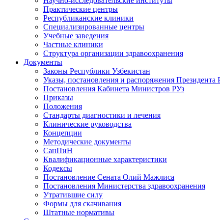
Научно-исследовательские институты
Практические центры
Республиканские клиники
Специализированные центры
Учебные заведения
Частные клиники
Структура организации здравоохранения
Документы
Законы Республики Узбекистан
Указы, постановления и распоряжения Президента 
Постановления Кабинета Министров РУз
Приказы
Положения
Стандарты диагностики и лечения
Клинические руководства
Концепции
Методические документы
СанПиН
Квалификационные характеристики
Кодексы
Постановление Сената Олий Мажлиса
Постановления Министерства здравоохранения
Утратившие силу
Формы для скачивания
Штатные нормативы