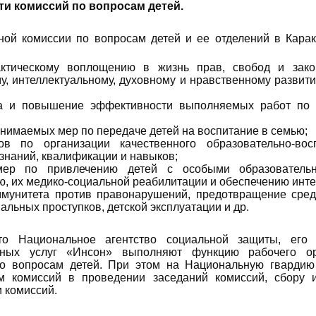
и комиссий по вопросам детей.
й комиссии по вопросам детей и ее отделений в Каракал
ктическому воплощению в жизнь прав, свобод и зако
у, интеллектуальному, духовному и нравственному развит
ка и повышение эффективности выполняемых работ по 
нимаемых мер по передаче детей на воспитание в семью;
ов по организации качественного образовательно-восп
знаний, квалификации и навыков;
мер по привлечению детей с особыми образователь
, их медико-социальной реабилитации и обеспечению инте
мунитета против правонарушений, предотвращение сред
альных проступков, детской эксплуатации и др.
то Национальное агентство социальной защиты, его
льных услуг «Инсон» выполняют функцию рабочего о
о вопросам детей. При этом на Национальную гвардию 
м комиссий в проведении заседаний комиссий, сбору 
 комиссий.