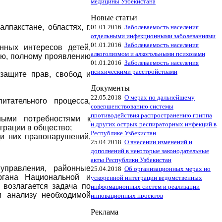
медицины Узбекистана
Новые статьи
пакстане, областях, г.
01.01.2016
Заболеваемость населения
отдельными инфекционными заболеваниями
01.01.2016
Заболеваемость населения
нных интересов детей,
алкоголизмом и алкогольными психозами
ию, полному проявлению
01.01.2016
Заболеваемость населения
психическими расстройствами
защите прав, свобод и
Документы
22.05.2018
О мерах по дальнейшему
итательного процесса,
совершенствованию системы
противодействия распространению гриппа
ными потребностями к
и других острых респираторных инфекций в
грации в общество;
Республике Узбекистан
и них правонарушений,
25.04.2018
О внесении изменений и
дополнений в некоторые законодательные
акты Республики Узбекистан
 управления, районные
25.04.2018
Об организационных мерах но
ргана Национальной и
ускоренной интеграции ведомственных
возлагается задача по
информационных систем и реализации
и анализу необходимой
инновационных проектов
Реклама