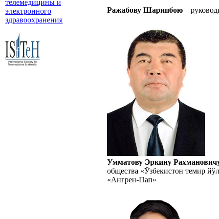
телемедицины и
Ражабову Шарипбою
– руковод
электронного
здравоохранения
Умматову Эркину Рахманович
общества «Ўзбекистон темир йў
«Ангрен-Пап»