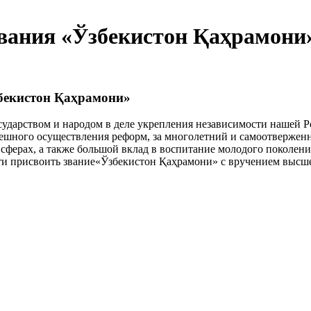
вания «Ўзбекистон Қаҳрамони
бекистон Қаҳрамони»
сударством и народом в деле укрепления независимости нашей Р
ешного осуществления реформ, за многолетний и самоотвержен
сферах, а также большой вклад в воспитание молодого поколени
ти присвоить звание«Ўзбекистон Қаҳрамони» с вручением высше