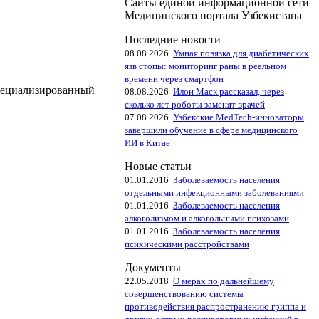
Сайты единой информационной сети
Медицинского портала Узбекистана
Последние новости
08.08.2026
Умная повязка для диабетических
язв стопы: мониторинг раны в реальном
времени через смартфон
пециализированный
08.08.2026
Илон Маск рассказал, через
сколько лет роботы заменят врачей
07.08.2026
Узбекские MedTech-инноваторы
завершили обучение в сфере медицинского
ИИ в Китае
Новые статьи
01.01.2016
Заболеваемость населения
отдельными инфекционными заболеваниями
01.01.2016
Заболеваемость населения
алкоголизмом и алкогольными психозами
01.01.2016
Заболеваемость населения
психическими расстройствами
Документы
22.05.2018
О мерах по дальнейшему
совершенствованию системы
противодействия распространению гриппа и