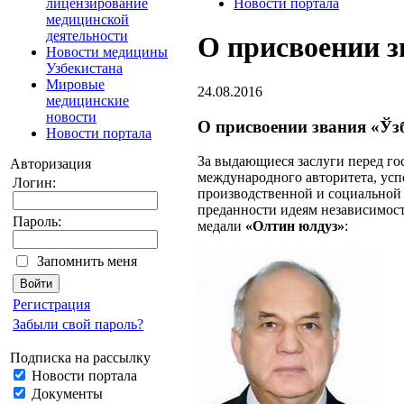
лицензирование
Новости портала
медицинской
деятельности
О присвоении з
Новости медицины
Узбекистана
Мировые
24.08.2016
медицинские
новости
О присвоении звания «Ўз
Новости портала
За выдающиеся заслуги перед го
Авторизация
международного авторитета, усп
Логин:
производственной и социальной 
преданности идеям независимос
Пароль:
медали
«Олтин юлдуз»
:
Запомнить меня
Регистрация
Забыли свой пароль?
Подписка на рассылку
Новости портала
Документы