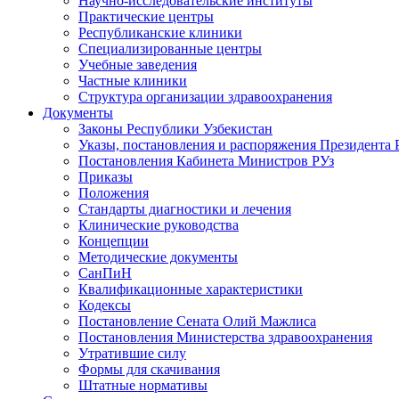
Научно-исследовательские институты
Практические центры
Республиканские клиники
Специализированные центры
Учебные заведения
Частные клиники
Структура организации здравоохранения
Документы
Законы Республики Узбекистан
Указы, постановления и распоряжения Президента 
Постановления Кабинета Министров РУз
Приказы
Положения
Стандарты диагностики и лечения
Клинические руководства
Концепции
Методические документы
СанПиН
Квалификационные характеристики
Кодексы
Постановление Сената Олий Мажлиса
Постановления Министерства здравоохранения
Утратившие силу
Формы для скачивания
Штатные нормативы