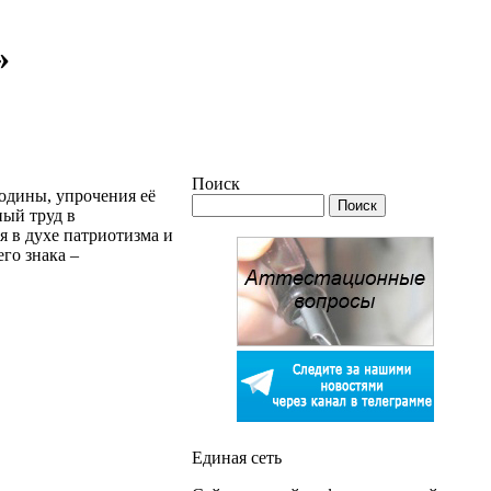
»
Поиск
одины, упрочения её
ный труд в
я в духе патриотизма и
го знака –
Единая сеть