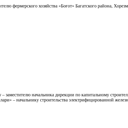
ителю фермерского хозяйства «Боғот» Багатского района, Хорезм
у
– заместителю начальника дирекции по капитальному строител
ллари» – начальнику строительства электрифицированной желе