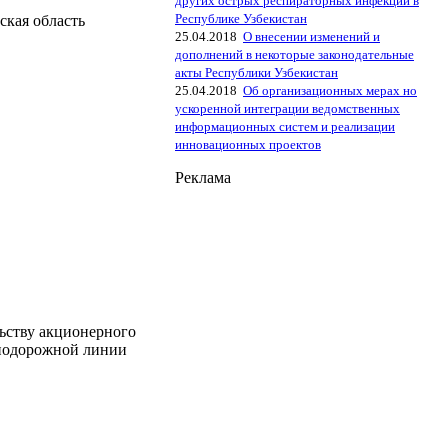
других острых респираторных инфекций в
Республике Узбекистан
ская область
25.04.2018
О внесении изменений и
дополнений в некоторые законодательные
акты Республики Узбекистан
25.04.2018
Об организационных мерах но
ускоренной интеграции ведомственных
информационных систем и реализации
инновационных проектов
Реклама
ьству акционерного
знодорожной линии