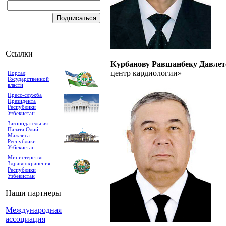
Ссылки
Курбанову Равшанбеку Давлет
центр кардиологии»
Портал
Государственной
власти
Пресс-служба
Президента
Республики
Узбекистан
Законодательная
Палата Олий
Мажлиса
Республики
Узбекистан
Министерство
Здравоохранения
Республики
Узбекистан
Наши партнеры
Международная
ассоциация