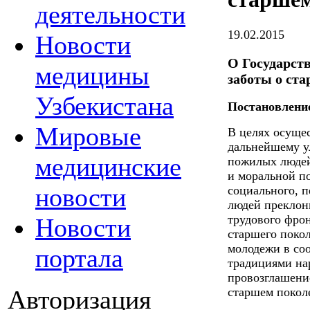
деятельности
19.02.2015
Новости
О Государст
медицины
заботы о ст
Узбекистана
Постановление
Мировые
В целях осуще
дальнейшему у
медицинские
пожилых людей
и моральной п
новости
социального, 
людей преклонн
трудового фрон
Новости
старшего покол
молодежи в со
портала
традициями нар
провозглашение
Авторизация
старшем покол