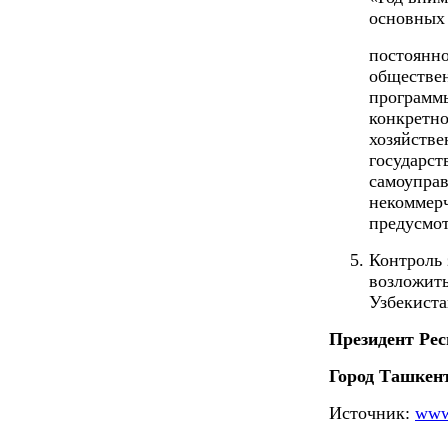
основных 
постоянн
обществен
программы
конкретно
хозяйстве
государст
самоуправ
некоммерч
предусмот
Контроль 
возложит
Узбекист
Президент Ре
Город Ташкент
Источник:
www