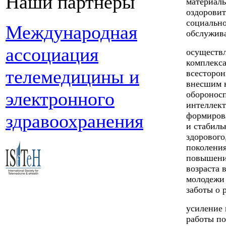
Наши партнеры
материаль
оздорови
социальн
Международная
обслужив
ассоциация
осуществл
комплекса
телемедицины и
всесторон
внесшим 
электронного
обороносп
интеллект
здравоохранения
формирова
и стабиль
здорового
поколения
повышени
возраста 
молодежи 
заботы о 
усиление
работы по