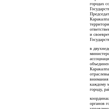
городах с
Государст
Председа
Каракалп
территори
ответстве
и своевр
Государст
в двухнед
министерс
ассоциац
объедине
Каракалпа
отраслевы
внимания 
каждому м
городу, р
координа
органов г
управлени