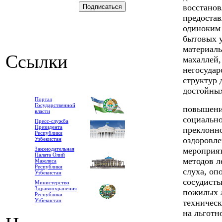
восстано
предоста
одиноким 
бытовых у
материаль
Ссылки
махаллей,
негосудар
структур 
достойны
Портал
Государственной
повышение
власти
социально
Пресс-служба
Президента
преклонно
Республики
оздоровл
Узбекистан
Законодательная
мероприят
Палата Олий
методов л
Мажлиса
Республики
слуха, оп
Узбекистан
сосудисты
Министерство
Здравоохранения
пожилых 
Республики
Узбекистан
техническ
на льготн