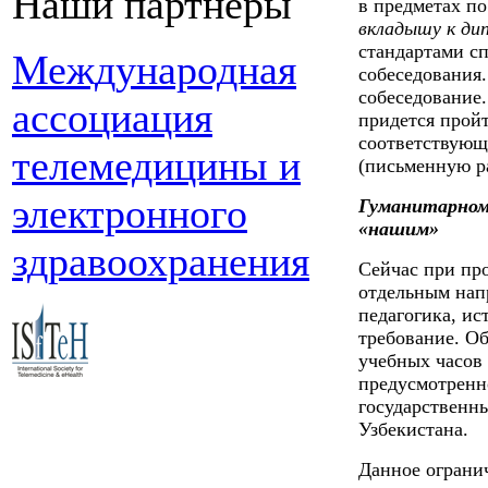
Наши партнеры
в предметах п
вкладышу к ди
стандартами с
Международная
собеседования.
собеседование.
ассоциация
придется прой
соответствующе
телемедицины и
(письменную ра
электронного
Гуманитарном
«нашим»
здравоохранения
Сейчас при пр
отдельным нап
педагогика, ис
требование. Об
учебных часов 
предусмотренн
государственн
Узбекистана.
Данное огранич