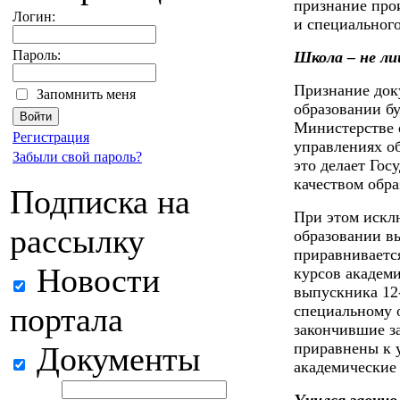
признание про
Логин:
и специальног
Пароль:
Школа – не ли
Признание док
Запомнить меня
образовании б
Министерстве 
Регистрация
управлениях об
Забыли свой пароль?
это делает Гос
качеством обра
Подписка на
При этом искл
рассылку
образовании вы
приравнивается
Новости
курсов академи
выпускника 12-
портала
специальному 
закончившие з
приравнены к 
Документы
академические