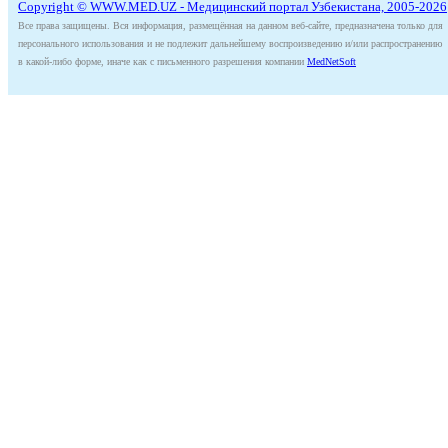
Copyright © WWW.MED.UZ - Медицинский портал Узбекистана, 2005-2026
Все права защищены. Вся информация, размещённая на данном веб-сайте, предназначена только для
персонального использования и не подлежит дальнейшему воспроизведению и/или распространению
в какой-либо форме, иначе как с письменного разрешения компании
MedNetSoft