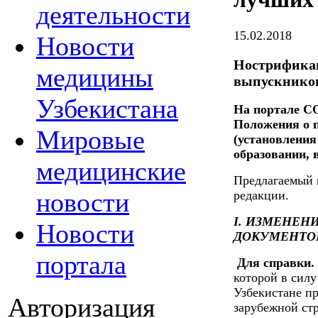
деятельности
15.02.2018
Новости
Нострификац
медицины
выпускников
Узбекистана
На портале С
Положения о 
Мировые
(установления
образовании, 
медицинские
Предлагаемый 
новости
редакции.
I. ИЗМЕНЕН
Новости
ДОКУМЕНТО
портала
Для справки.
которой в силу
Узбекистане п
Авторизация
зарубежной ст