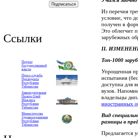
Учился заочно 
Из перечня тр
условие, что д
получен в фор
Это облегчит 
Ссылки
зарубежных об
II. ИЗМЕНЕ
Топ-1000 зару
Портал
Государственной
власти
Упрощенная пр
Пресс-служба
испытания (бес
Президента
Республики
доступна для 
Узбекистан
вузов. Напомн
Законодательная
Палата Олий
владельцы дип
Мажлиса
иностранных о
Республики
Узбекистан
Министерство
Вид специальн
Здравоохранения
разницы в пре
Республики
Узбекистан
Предлагается у