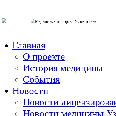
o`zb
рус
eng
Главная
О проекте
История медицины
События
Новости
Новости лицензирова
Новости медицины Уз