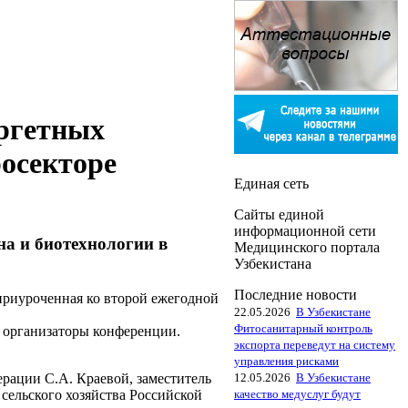
ргетных
росекторе
Единая сеть
Сайты единой
информационной сети
а и биотехнологии в
Медицинского портала
Узбекистана
Последние новости
приуроченная ко второй ежегодной
22.05.2026
В Узбекистане
Фитосанитарный контроль
 организаторы конференции.
экспорта переведут на систему
управления рисками
12.05.2026
В Узбекистане
рации С.А. Краевой, заместитель
качество медуслуг будут
ельского хозяйства Российской