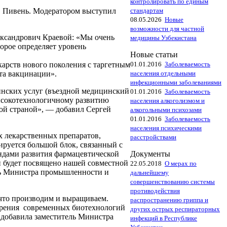
контролировать по единым
стандартам
. Пивень. Модератором выступил
08.05.2026
Новые
возможности для частной
ександрович Краевой: «Мы очень
медицины Узбекистана
орое определяет уровень
Новые статьи
01.01.2016
Заболеваемость
карств нового поколения с таргетным
населения отдельными
та вакцинации».
инфекционными заболеваниями
инских услуг (въездной медицинский
01.01.2016
Заболеваемость
высокотехнологичному развитию
населения алкоголизмом и
ой страной», — добавил Сергей
алкогольными психозами
01.01.2016
Заболеваемость
населения психическими
их лекарственных препаратов,
расстройствами
ируется большой блок, связанный с
Документы
ендами развития фармацевтической
й будет посвящено нашей совместной
22.05.2018
О мерах по
ель Министра промышленности и
дальнейшему
совершенствованию системы
противодействия
 что производим и выращиваем.
распространению гриппа и
дрения современных биотехнологий
других острых респираторных
 добавила заместитель Министра
инфекций в Республике