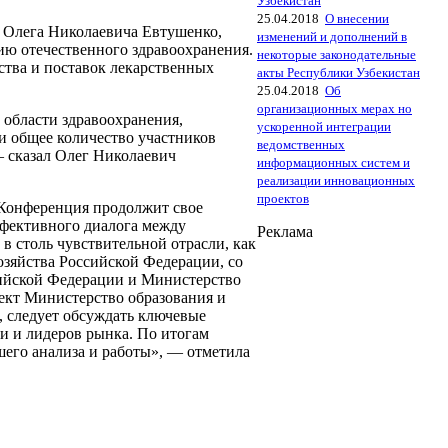
Узбекистан
25.04.2018
О внесении
м Олега Николаевича Евтушенко,
изменений и дополнений в
ию отечественного здравоохранения.
некоторые законодательные
ства и поставок лекарственных
акты Республики Узбекистан
25.04.2018
Об
организационных мерах но
 области здравоохранения,
ускоренной интеграции
и общее количество участников
ведомственных
 сказал Олег Николаевич
информационных систем и
реализации инновационных
проектов
Конференция продолжит свое
ффективного диалога между
Реклама
 столь чувствительной отрасли, как
озяйства Российской Федерации, со
ийской Федерации и Министерство
ект Министерство образования и
, следует обсуждать ключевые
ли и лидеров рынка. По итогам
шего анализа и работы», — отметила