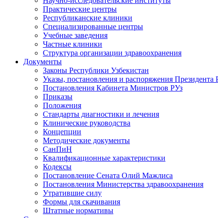
Научно-исследовательские институты
Практические центры
Республиканские клиники
Специализированные центры
Учебные заведения
Частные клиники
Структура организации здравоохранения
Документы
Законы Республики Узбекистан
Указы, постановления и распоряжения Президента 
Постановления Кабинета Министров РУз
Приказы
Положения
Стандарты диагностики и лечения
Клинические руководства
Концепции
Методические документы
СанПиН
Квалификационные характеристики
Кодексы
Постановление Сената Олий Мажлиса
Постановления Министерства здравоохранения
Утратившие силу
Формы для скачивания
Штатные нормативы