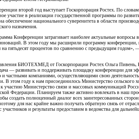
ренции второй год выступает Госкорпорация Ростех. По слова
ое участие в реализации государственной программы по развит
на обеспечение национального суверенитета в области производ
кого назначения.
грамма Конференции затрагивает наиболее актуальные вопросы в
нноваций. В этом году мы расширили программу конференции, 
 пятьдесят процентов по сравнению с предыдущим годом», —
равления БИОТЕХМЕД от Госкорпорации Ростех Ольга Пивень, 
задача — развивать и поддерживать площадку конференции для э
 и частными компаниями, осуществляющими свою деятельность в
и. В этом году к нам присоединилось Министерство сельского х
 к участию Министерство связи и массовых коммуникаций Росс
ской Федерации. Планируем также активно вовлекать в наш про
обы создать полноценный диалог всех заинтересованных сторон
поэтому для нас крайне важно получать обратную связь от отрас
участников и результаты предоставим в ведомства для дальней