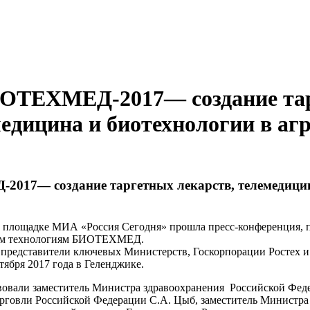
ИОТЕХМЕД-2017— создание та
медицина и биотехнологии в аг
017— создание таргетных лекарств, телемедицин
на площадке МИА «Россия Сегодня» прошла пресс-конференция, 
им технологиям БИОТЕХМЕД.
 представители ключевых Министерств, Госкорпорации Ростех и
бря 2017 года в Геленджике.
вовали заместитель Министра здравоохранения Российской Феде
говли Российской Федерации С.А. Цыб, заместитель Министра с