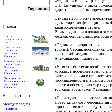
Федерации Е.Ю. Астраханцева, 
О.Н. Евтушенко, а также руков
директор по особым поручениям
Открыл мероприятие заместител
ждем старта конференции, ведь 
Ссылки
здравоохранения в стране.
В рамках данной площадки экспе
механизмом действия, вопросы р
Портал
Государственной
власти
«Одним из приоритетных направ
Пресс-служба
туризм). Сессия, посвященная д
Президента
Республики
российской медицины и низкой 
Узбекистан
Александрович Краевой.
Законодательная
Палата Олий
«Развитие биотехнологий – это к
Мажлиса
Республики
которых в последнее время стало
Узбекистан
биотехнологиями в сельском хоз
Министерство
промышленности и в целом с раз
Здравоохранения
Республики
работе и обсуждению мер поддер
Узбекистан
торговли Российской Федерации
Наши партнеры
«Наша задача — вырастить актив
Повестка данного мероприятия 
Международная
при производстве продуктов пит
ассоциация
сельского хозяйства Российской