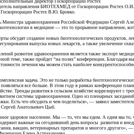
исполнительный директор Госкорпорации Ростех
одитель направления БИОТЕХМЕД от Госкорпорации Ростех О.И
 Госкорпорации Ростех В.Ю. Бровко.
ь Министра здравоохранения Российской Федерации Сергей Ал
биотехнологии в медицине — это то прорывное направление, кот
рты обсудят создание новых биотехнологических продуктов, ле
егулирования выпуска новых лекарств, а также увеличение охва
лений развития здравоохранения является также экспорт медиц
анной теме, также пройдет “на полях” конференции. Благодаря 
стоимости лечения мы можем стать наиболее конкурентоспособн
омплексная задача. Это не только разработка биотехнологическ
 появляться все больше. В этом году в рамках конференции план
яйстве. Тренды развития в сельском хозяйстве коррелируют с тр
витием системы здравоохранения. Одно из пленарных заседани
жки. Есть что обсудить и чем поделиться», — заявил заместит
 Сергей Анатольевич Цыб.
ное здоровое население. Мы — то, что мы едим. А едим мы то,
содержит важные на сегодняшний день вопросы развития и вне
ания, вакцин, ветеринарных препаратов и многого другого», —
 Федерации Елена Астраханцева.