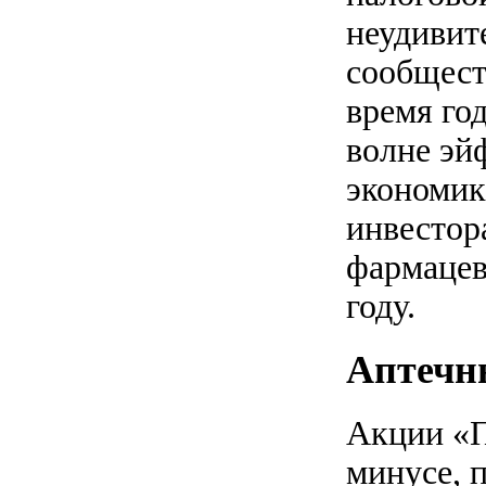
неудивит
сообщест
время го
волне эй
экономики
инвестор
фармацев
году.
Аптечн
Акции «П
минусе, 