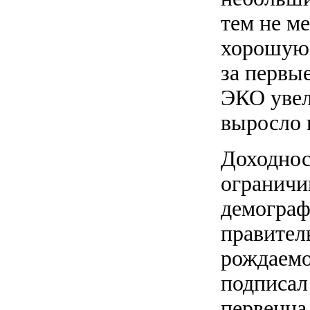
тем не м
хорошую 
за первые
ЭКО увел
выросло 
Доходнос
ограничи
демограф
правител
рождаемо
подписал
первенца