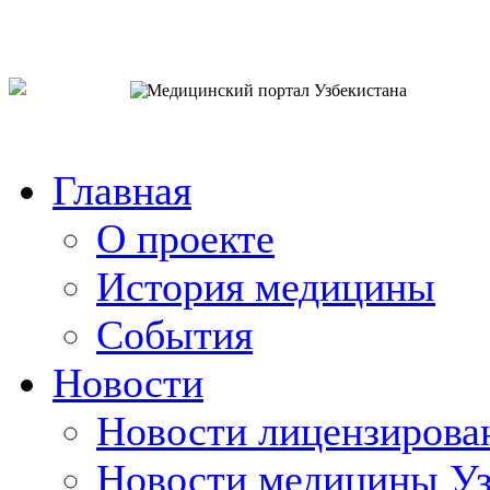
o`zb
рус
eng
Главная
О проекте
История медицины
События
Новости
Новости лицензирова
Новости медицины Уз