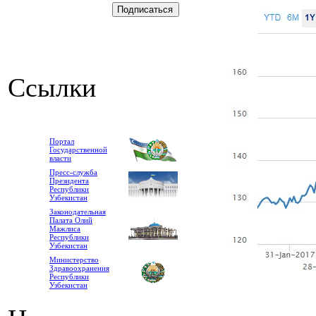
Ссылки
Портал
Государственной
власти
Пресс-служба
Президента
Республики
Узбекистан
Законодательная
Палата Олий
Мажлиса
Республики
Узбекистан
Министерство
Здравоохранения
Республики
Узбекистан