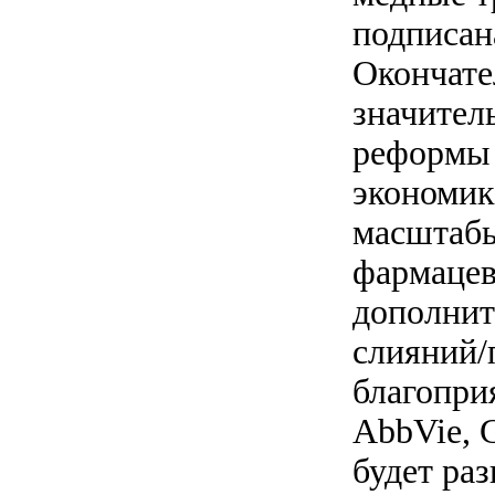
подписан
Окончате
значител
реформы 
экономик
масштабы
фармацев
дополнит
слияний/
благопри
AbbVie, G
будет ра