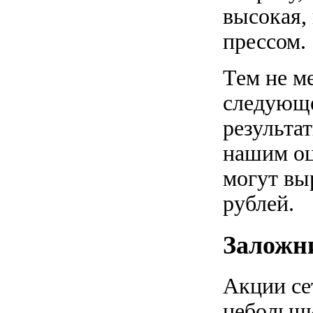
высокая,
прессом.
Тем не м
следующе
результа
нашим оц
могут вы
рублей.
Заложн
Акции се
небольши