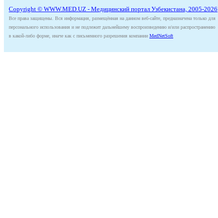
Copyright © WWW.MED.UZ - Медицинский портал Узбекистана, 2005-2026
Все права защищены. Вся информация, размещённая на данном веб-сайте, предназначена только для
персонального использования и не подлежит дальнейшему воспроизведению и/или распространению
в какой-либо форме, иначе как с письменного разрешения компании
MedNetSoft