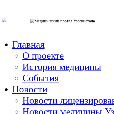
o`zb
рус
eng
Главная
О проекте
История медицины
События
Новости
Новости лицензирова
Новости медицины Уз