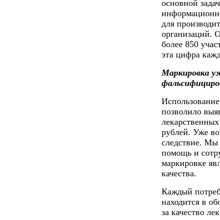
основной задач
информационно
для производи
организаций. О
более 850 учас
эта цифра кажд
Маркировка у
фальсифициро
Использование
позволило выя
лекарственных 
рублей. Уже во
следствие. Мы
помощь и сотру
маркировке яв
качества.
Каждый потреб
находится в об
за качество ле