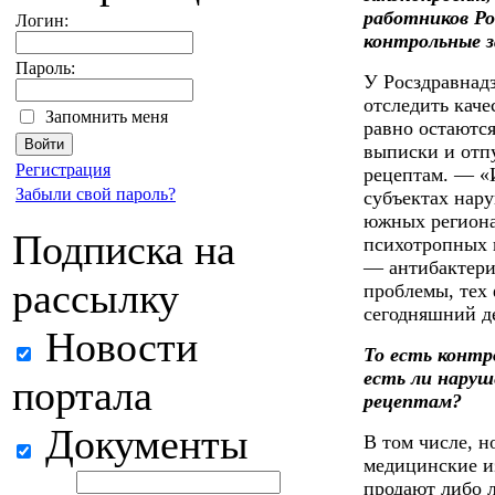
работников Ро
Логин:
контрольные з
Пароль:
У Росздравнад
отследить каче
Запомнить меня
равно остаютс
выписки и отп
Регистрация
рецептам. — «И
Забыли свой пароль?
субъектах нару
южных региона
Подписка на
психотропных 
— антибактери
рассылку
проблемы, тех
сегодняшний де
Новости
То есть контр
есть ли наруш
портала
рецептам?
Документы
В том числе, н
медицинские из
продают либо л