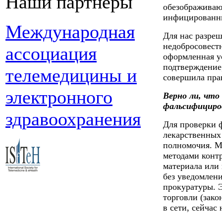
Наши партнеры
обезображивают
инфицированны
Международная
Для нас разре
недобросовест
ассоциация
оформленная ус
подтверждение
телемедицины и
совершила пра
электронного
Верно ли, что
фальсифициро
здравоохранения
Для проверки 
лекарственных 
полномочия. 
методами конт
материала или 
без уведомлени
прокуратуры. Э
торговли (зак
в сети, сейчас