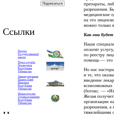
препараты, либ
разрешения. Б
медицинские о
на это лиценз
можно только 
Ссылки
Как она будет
Наши специали
оплатят услугу
Портал
по реестру лиц
Государственной
власти
помощь — это 
Пресс-служба
Президента
Республики
Но нас настор
Узбекистан
и те, что оказ
Законодательная
введение лека
Палата Олий
Мажлиса
всевозможных 
Республики
Узбекистан
(ботокс. — «Из
Министерство
Желая получит
Здравоохранения
Республики
организации на
Узбекистан
разрешения, а 
тяжелейшими о