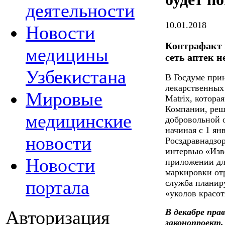
деятельности
10.01.2018
Новости
Контрафакт 
медицины
сеть аптек н
Узбекистана
В Госдуме при
лекарственных
Мировые
Matrix, которая
Компании, реш
медицинские
добровольной о
начиная с 1 ян
новости
Росздравнадзо
интервью «Изв
Новости
приложении для
маркировки отр
портала
служба планир
«уколов красот
Авторизация
В декабре пра
законопроект,