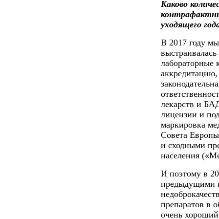
Каково колич
контрафактны
уходящего год
В 2017 году мы
выстраивалась
лабораторные 
аккредитацию,
законодательн
ответственнос
лекарств и БА
лицензии и по
маркировка ме
Совета Европы
и сходными пр
населения («М
И поэтому в 20
предыдущими 
недоброкачест
препаратов в о
очень хороший 