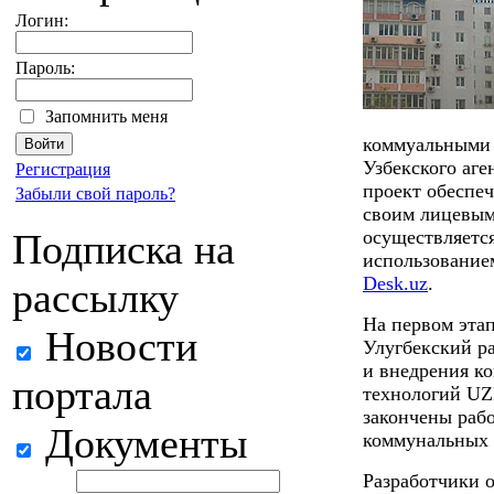
Логин:
Пароль:
Запомнить меня
коммуальными 
Узбекского аге
Регистрация
проект обеспеч
Забыли свой пароль?
своим лицевым
Подписка на
осуществляетс
использование
Desk.uz
.
рассылку
На первом этап
Новости
Улугбекский р
и внедрения к
портала
технологий UZ
закончены раб
Документы
коммунальных 
Разработчики о