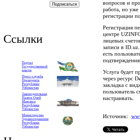
вопросов и про
работа, но уже
регистрации по
Регистрация пе
центре UZINFO
Ссылки
лицевых счето
записи в ID.uz
есть пользоват
подтверждения
Портал
Государственной
власти
Услуга будет п
Пресс-служба
через ресурс D
Президента
Республики
закладка с ви
Узбекистан
пользователь 
Законодательная
настраивать.
Палата Олий
Мажлиса
Республики
Узбекистан
Министерство
Источник:
www
Здравоохранения
Республики
Узбекистан