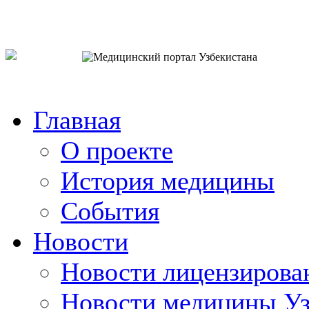
o`zb
рус
eng
Главная
О проекте
История медицины
События
Новости
Новости лицензирова
Новости медицины Уз