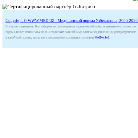
Copyright © WWW.MED.UZ - Медицинский портал Узбекистана, 2005-2026
Все права защищены. Вся информация, размещённая на данном веб-сайте, предназначена только для
персонального использования и не подлежит дальнейшему воспроизведению и/или распространению
в какой-либо форме, иначе как с письменного разрешения компании
MedNetSoft