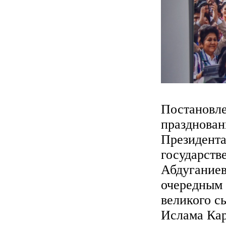
Постановле
празднован
Президента
государств
Абдуганиев
очередным 
великого с
Ислама Ка