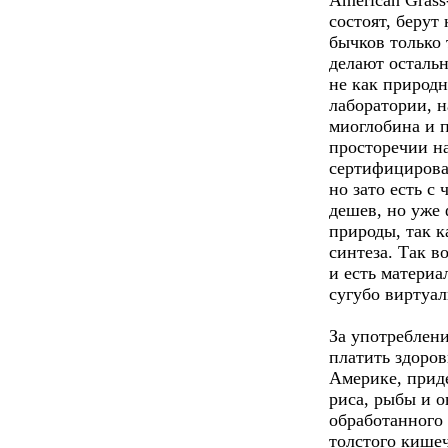
American Grass
состоят, берут
бычков только 
делают осталь
не как природн
лаборатории, 
миоглобина и 
просторечии на
сертифицирован
но зато есть с
дешев, но уже
природы, так к
синтеза. Так в
и есть материа
сугубо виртуал
За употреблен
платить здоро
Америке, прид
риса, рыбы и 
обработанного
толстого кише