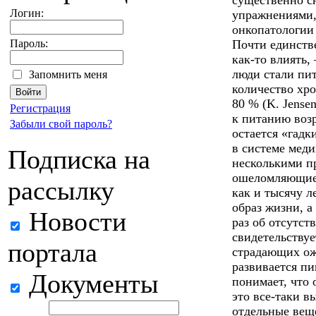
существенно с
Логин:
упражнениями,
онкопатологии
Пароль:
Почти единств
как-то влиять
люди стали пит
Запомнить меня
количество хр
80 % (K. Jensen
Регистрация
к питанию возр
Забыли свой пароль?
остается «гадк
в системе меди
Подписка на
несколькими п
ошеломляющие 
рассылку
как и тысячу л
образ жизни, а
Новости
раз об отсутст
свидетельствуе
портала
страдающих ож
развивается п
Документы
понимает, что 
это все-таки в
отдельные вещ