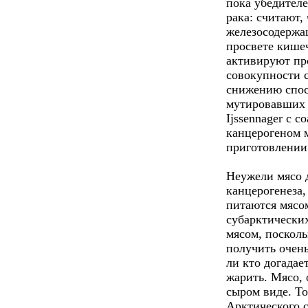
пока убедител
рака: считают,
железосодержа
просвете кишеч
активируют пр
совокупности 
снижению спос
мутировавших к
Ijssennager с с
канцерогеном 
приготовлении
Неужели мясо д
канцерогенеза,
питаются мясо
субарктически
мясом, поскол
получить очень
ли кто догадае
жарить. Мясо, 
сыром виде. То
Арктического 