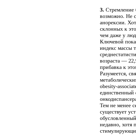
3.
Стремление б
возможно. Не с
анорексии. Хот
склонных к это
чем даже у лю
Ключевой показ
индекс массы т
среднестатисти
возраста — 22,
прибавка к это
Разумеется, св
метаболическим
obesity-associa
единственный 
онкодиспансера
Тем не менее с
существует уст
обусловленный
недавно, хотя 
стимулирующий