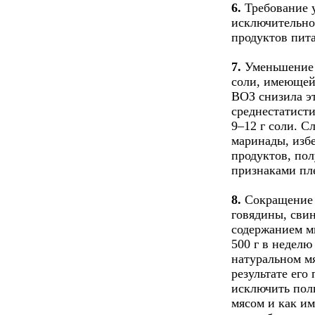
6.
Требование 
исключительно
продуктов пит
7.
Уменьшение п
соли, имеющей
ВОЗ снизила эт
среднестатисти
9–12 г соли. С
маринады, избе
продуктов, пол
признаками пл
8.
Сокращение 
говядины, сви
содержанием м
500 г в неделю 
натуральном мя
результате ег
исключить полн
мясом и как и