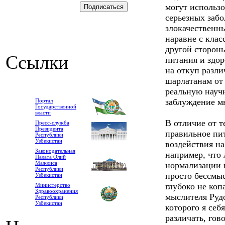
могут использо
серьезных забо
злокачественны
наравне с кла
другой стороны
Ссылки
питания и здор
на откуп разл
шарлатанам от
реальную научн
заблуждение мн
Портал
Государственной
власти
В отличие от 
Пресс-служба
Президента
правильное пи
Республики
Узбекистан
воздействия на
Законодательная
например, что 
Палата Олий
Мажлиса
нормализации 
Республики
просто бессмы
Узбекистан
глубоко не коп
Министерство
Здравоохранения
мыслителя Руд
Республики
Узбекистан
которого я себ
различать, гов