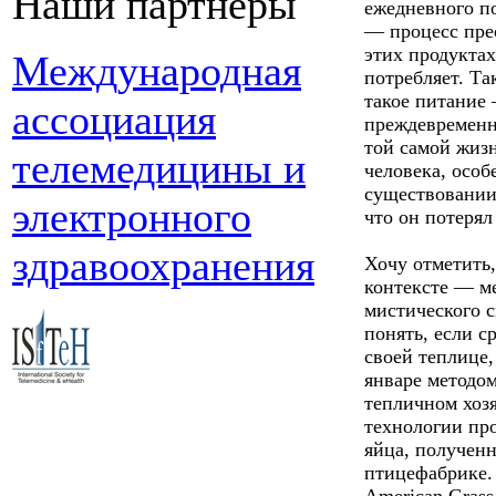
Наши партнеры
ежедневного п
— процесс пре
этих продуктах
Международная
потребляет. Та
такое питание 
ассоциация
преждевременно
той самой жиз
телемедицины и
человека, особ
существовании
электронного
что он потеря
здравоохранения
Хочу отметить,
контексте — м
мистического с
понять, если 
своей теплице,
январе методо
тепличном хоз
технологии пр
яйца, получен
птицефабрике.