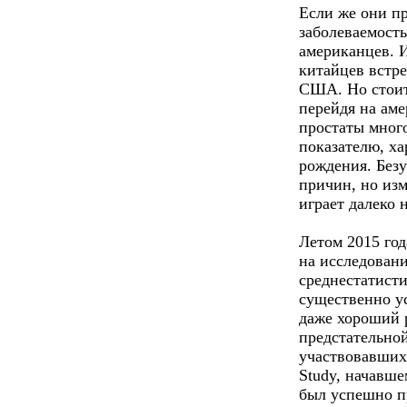
Если же они п
заболеваемость
американцев. И
китайцев встре
США. Но стоит
перейдя на аме
простаты много
показателю, ха
рождения. Безу
причин, но из
играет далеко
Летом 2015 го
на исследован
среднестатисти
существенно у
даже хороший 
предстательно
участвовавших 
Study, начавше
был успешно пр