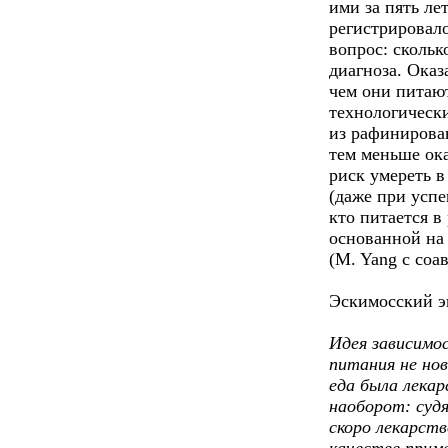
ими за пять ле
регистрировало
вопрос: скольк
диагноза. Оказ
чем они питаю
технологически
из рафинирован
тем меньше ок
риск умереть в
(даже при успе
кто питается в
основанной на
(M. Yang с соав
Эскимосский э
Идея зависимо
питания не но
еда была лекар
наоборот: суд
скоро лекарст