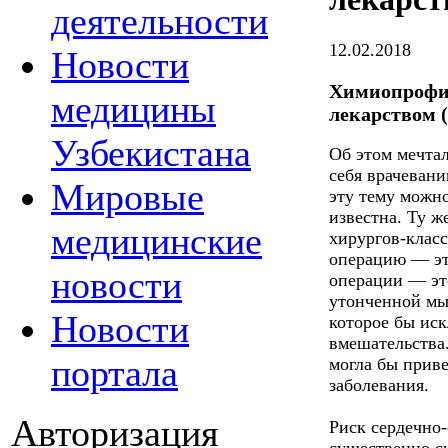
деятельности
12.02.2018
Новости
Химиопрофил
медицины
лекарством 
Узбекистана
Об этом мечта
себя врачевани
Мировые
эту тему можно
известна. Ту ж
медицинские
хирургов-клас
операцию — это
новости
операции — эт
утонченной мы
Новости
которое бы ис
вмешательства.
портала
могла бы прив
заболевания.
Авторизация
Риск сердечно