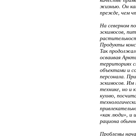
качестве прим
жизнью. Он ка
прежде, чем ч
На северном п
эскимосов, пит
растительност
Продукты консе
Так продолжало
осваивая Аркт
территориях с
объектами и с
персонала. Пр
эскимосов. Им 
технике, но и 
кухню, посчит
технологическ
привлекательн
«как люди», и
рациона обычн
Проблемы начал