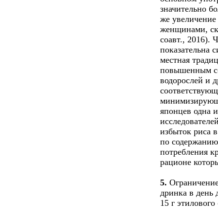
значительно б
же увеличение
женщинами, ск
соавт., 2016). 
показательна с
местная тради
повышенным со
водорослей и д
соответствующ
минимизирующе
японцев одна 
исследователей
избыток риса в
по содержанию
потребления кр
рационе которы
5.
Ограничение
дринка в день
15 г этилового