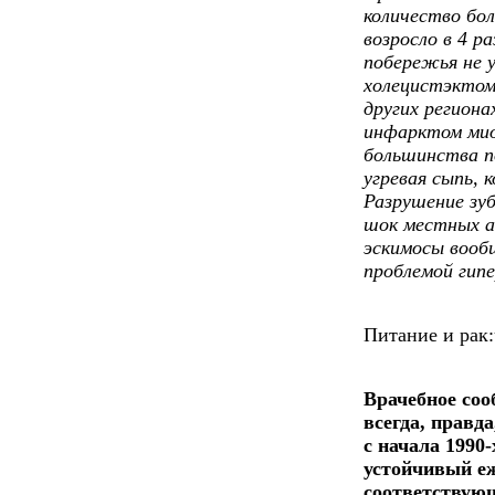
количество бо
возросло в 4 ра
побережья не у
холецистэктом
других регион
инфарктом миок
большинства п
угревая сыпь, 
Разрушение зуб
шок местных ак
эскимосы вообщ
проблемой гипе
Питание и рак
Врачебное соо
всегда, правд
с начала 1990-
устойчивый е
соответствующ