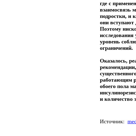
где с примене
взаимосвязь 
подростки, и 
они вступают 
Поэтому ниско
исследования 
уровень собл
ограничений.
Оказалось, ре
рекомендации
существенного
работающим р
обоего пола м
инсулинорезис
и количество э
Источник:
med