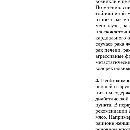
возникли еще в 
По мнению спец
той или иной 
относят рак м
менопаузы, рак
плоскоклеточны
кардиального о
случаев рака ж
рак печени, ра
агрессивные ф
метастатически
колоректальный
4.
Необходимост
овощей и фрукт
низким содерж
диабетической 
пункта. В перв
рекомендации д
мясо. Наприме
рационе женщи
основном упот