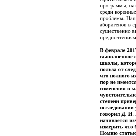
программы, на
среди коренных
проблемы. Напр
аборигенов в 
существенно в
предпочтениям
В феврале 201
выполненное 
школы, которо
польза от сле
что полного и
пор не имеетс
изменения в м
чувствительно
степени приве
исследовании 
говорил Д. И.
начинается из
измерить что 
Помню статью