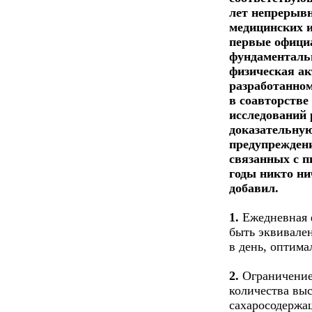
лет непрерывн
медицинских и
первые офици
фундаментальн
физическая ак
разработанно
в соавторстве
исследований 
доказательную
предупреждени
связанных с п
годы никто ни
добавил.
1.
Ежедневная ф
быть эквивале
в день, оптима
2.
Ограничение 
количества вы
сахаросодержа