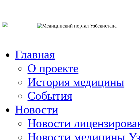
o`zb
рус
eng
Главная
О проекте
История медицины
События
Новости
Новости лицензирова
Новости медицины Уз