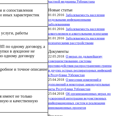
частной медицины Узбекистана
Новые статьи
и и сопоставления
и иных характеристик
01.01.2016
Заболеваемость населения
отдельными инфекционными
заболеваниями
01.01.2016
Заболеваемость населения
 услуги, работы
алкоголизмом и алкогольными психозами
01.01.2016
Заболеваемость населения
психическими расстройствами
ЗП по одному договору, а
упки в аукционе не
Документы
о одному договору
22.05.2018
О мерах по дальнейшему
совершенствованию системы
противодействия распространению гриппа
робное и точное описание
и других острых респираторных инфекций
в Республике Узбекистан
25.04.2018
О внесении изменений и
дополнений в некоторые законодательные
акты Республики Узбекистан
25.04.2018
Об организационных мерах но
я имеют не только
ускоренной интеграции ведомственных
нную и качественную
информационных систем и реализации
инновационных проектов