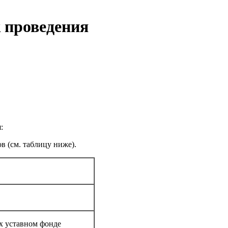
к проведения
я:
в (см. таблицу ниже).
их уставном фонде