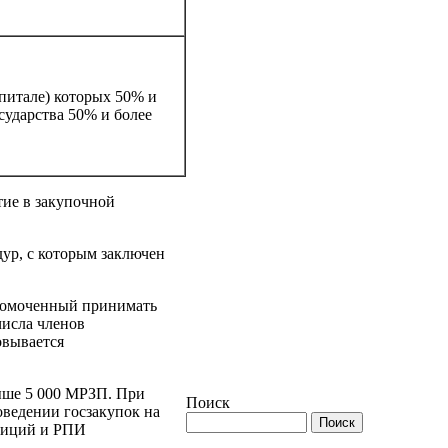
питале) которых 50% и
сударства 50% и более
тие в закупочной
ур, с которым заключен
лномоченный принимать
числа членов
овывается
выше 5 000 МРЗП. При
Поиск
оведении госзакупок на
стиций и РПИ