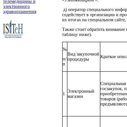
телемедицины и
электронного
д) оператор специального инфор
здравоохранения
содействует в организации и пр
их итогах на специальном сайте,
Также стоит обратить внимание 
таблицу ниже).
№
Вид закупочной
Краткое опис
п/
процедуры
п
Специальная 
госзакупок, 
Электронный
1
приобретения
магазин
товаров (рабо
предъявляютс