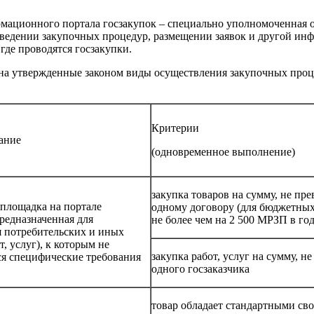
мационного портала госзакупок – специально уполномоченная о
оведении закупочных процедур, размещении заявок и другой инф
 где проводятся госзакупки.
на утвержденные законом виды осуществления закупочных процед
Критерии
ание
(одновременное выполнение)
закупка товаров на сумму, не 
площадка на портале
одному договору (для бюджетных
предназначенная для
не более чем на 2 500 МРЗП в год
 потребительских и иных
т, услуг), к которым не
закупка работ, услуг на сумму, н
я специфические требования
одного госзаказчика
товар обладает стандартными св