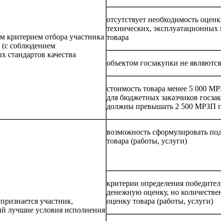
отсутствует необходимость оценк
технических, эксплуатационных 
 критерием отбора участника
товара
а (с соблюдением
х стандартов качества
объектом госзакупки не являются
стоимость товара менее 5 000 МР
для бюджетных заказчиков госзак
должны превышать 2 500 МРЗП п
возможность сформулировать под
товара (работы, услуги)
критерии определения победител
денежную оценку, но количестве
признается участник,
оценку товара (работы, услуги)
й лучшие условия исполнения