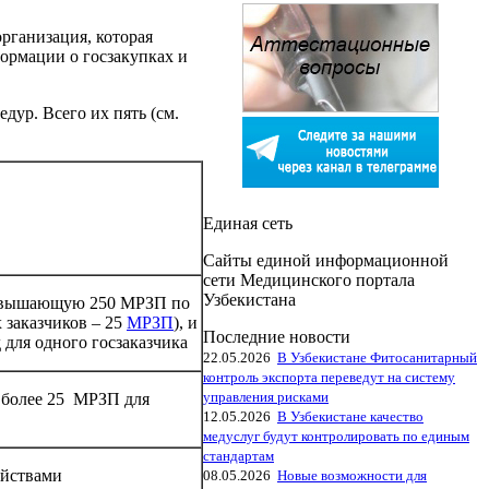
рганизация, которая
ормации о госзакупках и
ур. Всего их пять (см.
Единая сеть
Сайты единой информационной
сети Медицинского портала
Узбекистана
превышающую 250 МРЗП по
 заказчиков – 25
МРЗП
), и
Последние новости
 для одного госзаказчика
22.05.2026
В Узбекистане Фитосанитарный
контроль экспорта переведут на систему
управления рисками
е более 25 МРЗП для
12.05.2026
В Узбекистане качество
медуслуг будут контролировать по единым
стандартам
ойствами
08.05.2026
Новые возможности для