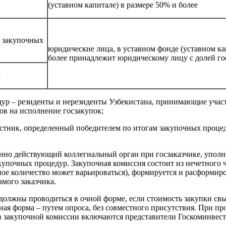
(уставном капитале) в размере 50% и более
 закупочных
юридические лица, в уставном фонде (уставном ка
более принадлежит юридическому лицу с долей го
ы
ур – резиденты и нерезиденты Узбекистана, принимающие учас
ов на исполнение госзакупок;
астник, определенный победителем по итогам закупочных процед
оянно действующий коллегиальный орган при госзаказчике, упо
купочных процедур. Закупочная комиссия состоит из нечетного 
ное количество может варьироваться), формируется и расформир
мого заказчика.
должны проводиться в очной форме, если стоимость закупки с
ная форма – путем опроса, без совместного присутствия. При пр
ав закупочной комиссии включаются представители Госкоминве