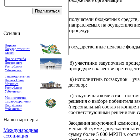
бюджетные организации
получатели бюджетных средств,
направляемых на осуществление
процедур
Ссылки
Портал
государственные целевые фонд
Государственной
власти
Пресс-служба
б) участники закупочных процед
Президента
Республики
процедуре в качестве претендент
Узбекистан
Законодательная
в) исполнитель госзакупок – уч
Палата Олий
Мажлиса
договор;
Республики
Узбекистан
г) закупочная комиссия – пост
Министерство
решения о выборе победителя за
Здравоохранения
Республики
(персональный состав и конкрет
Узбекистан
соответствующими решениями са
Наши партнеры
Заседания закупочной комиссии 
меньшей сумме допускается заоч
Международная
сумму более 5 000 МРЗП в сост
ассоциация
«УзИнжиниринг».