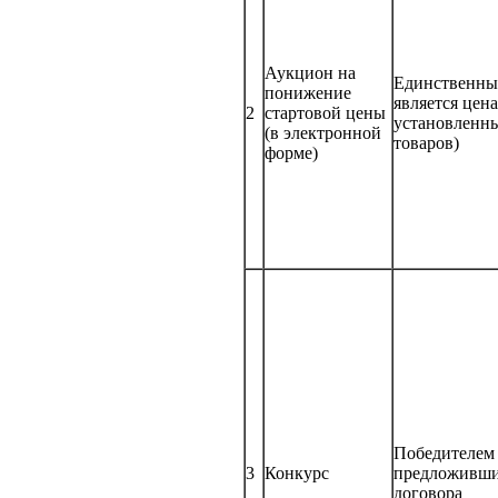
Аукцион на
Единственным
понижение
является цен
2
стартовой цены
установленны
(в электронной
товаров)
форме)
Победителем 
3
Конкурс
предложивши
договора