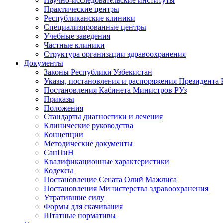
Научно-исследовательские институты
Практические центры
Республиканские клиники
Специализированные центры
Учебные заведения
Частные клиники
Структура организации здравоохранения
Документы
Законы Республики Узбекистан
Указы, постановления и распоряжения Президента 
Постановления Кабинета Министров РУз
Приказы
Положения
Стандарты диагностики и лечения
Клинические руководства
Концепции
Методические документы
СанПиН
Квалификационные характеристики
Кодексы
Постановление Сената Олий Мажлиса
Постановления Министерства здравоохранения
Утратившие силу
Формы для скачивания
Штатные нормативы