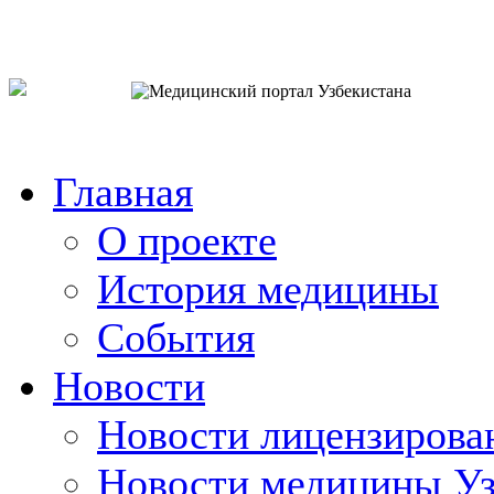
o`zb
рус
eng
Главная
О проекте
История медицины
События
Новости
Новости лицензирова
Новости медицины Уз