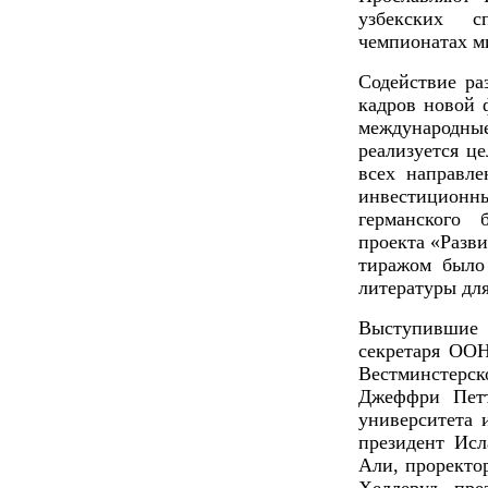
узбекских с
чемпионатах ми
Содействие ра
кадров новой 
международны
реализуется ц
всех направле
инвестиционн
германского 
проекта «Разв
тиражом было
литературы для
Выступившие 
секретаря ОО
Вестминстер
Джеффри Петт
университета
президент Ис
Али, проректо