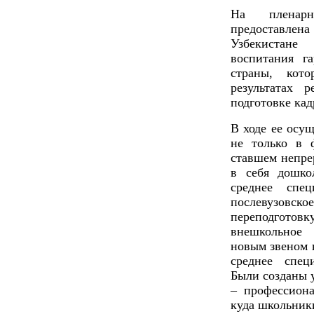
На пленарн
предоставлен
Узбекистане
воспитания г
страны, кот
результатах 
подготовке кад
В ходе ее осу
не только в 
ставшем непре
в себя дошкол
среднее спец
послевузовско
переподготов
внешкольное
новым звеном 
среднее спец
Были созданы 
– профессион
куда школьники