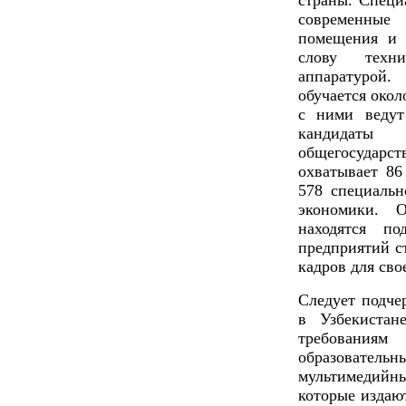
страны. Специ
современные
помещения и 
слову техн
аппаратурой
обучается око
с ними ведут
кандидаты
общегосуда
охватывает 86
578 специальн
экономики. О
находятся п
предприятий с
кадров для сво
Следует подче
в Узбекистан
требования
образовательн
мультимедийны
которые изда