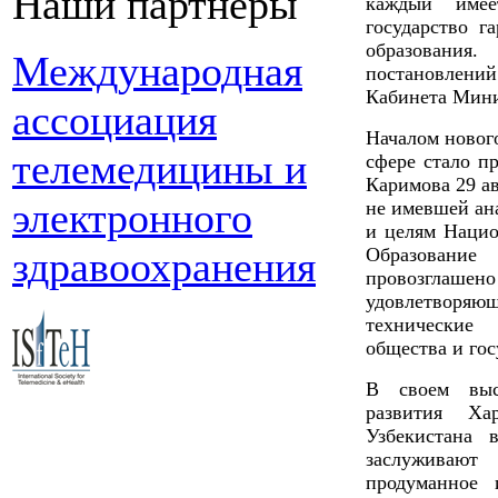
Наши партнеры
каждый имее
государство г
образования
Международная
постановлен
Кабинета Мини
ассоциация
Началом новог
телемедицины и
сфере стало п
Каримова 29 ав
электронного
не имевшей ан
и целям Нацио
здравоохранения
Образование
провозглаше
удовлетворяю
технические
общества и гос
В своем выс
развития Ха
Узбекистана 
заслуживаю
продуманное 