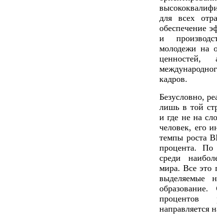
высококвалифи
для всех отр
обеспечение э
и производст
молодежи на 
ценностей, 
международно
кадров.
Безусловно, р
лишь в той ст
и где не на сл
человек, его и
темпы роста В
процента. По
среди наибол
мира. Все это 
выделяемые 
образование.
процентов р
направляется н