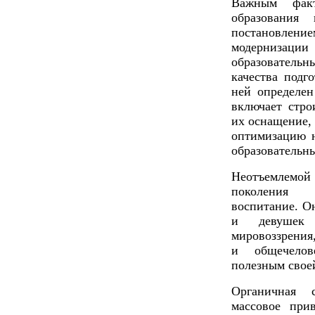
Важным факт
образования
постановление
модернизации
образовательн
качества подг
ней определен
включает стро
их оснащение,
оптимизацию н
образовательны
Неотъемлемой
поколения я
воспитание. О
и девушек ч
мировоззрения
и общечелов
полезным своей
Органичная 
массовое при