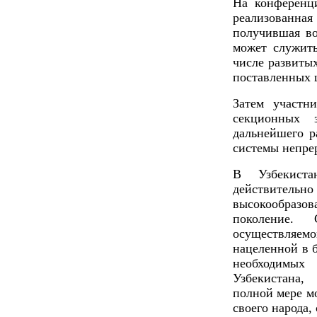
На конференц
реализованная
получившая во
может служить
числе развиты
поставленных 
Затем участн
секционных з
дальнейшего р
системы непре
В Узбекиста
действительно
высокообразов
поколение. 
осуществляем
нацеленной в 
необходимых
Узбекистана,
полной мере мо
своего народа,