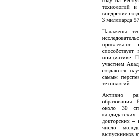
году на Респу
технологий и
внедрение соз
3 миллиарда 57
Налажены те
исследовате
привлекают 
способствует
инициативе П
участием Акад
создаются на
самым перспе
технологий.
Активно раз
образования.
около 30 сп
кандидатски
докторских – 
число молод
выпускников в