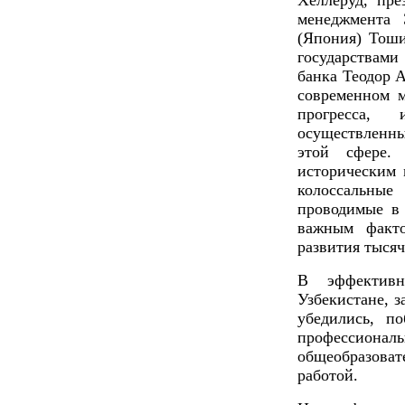
Хеллеруд, пре
менеджмента 
(Япония) Тоши
государствам
банка Теодор А
современном м
прогресса
осуществленн
этой сфере.
историческим 
колоссальны
проводимые в 
важным факт
развития тысяч
В эффективн
Узбекистане, 
убедились, п
профессионал
общеобразова
работой.