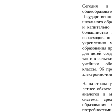
Сегодня в
общеобразов
Государственн
школьного обр
и капитально 
большинство
израсходова
укреплению м
образования пр
для детей соз
так и в сельс
учебным обо
классы. 96 п
электронно-ин
Наша страна о
летнее обязат
аналогов в м
системы сред
образования
потребностям