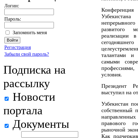
Логин:
Конференци
Узбекистан
Пароль:
непрерывного
развитого м
Запомнить меня
реализации 
сегодняшне
Регистрация
целеустремлен
Забыли свой пароль?
талантами и 
самыми совр
Подписка на
профессиями, 
условия.
рассылку
Президент Р
выступил на о
Новости
Узбекистан по
портала
собственный п
направленны
Документы
правового го
рыночной экон
Как подчеркив