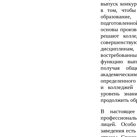
выпуск конку
в том, чтобы
образовани
подготовлен
основы произв
решают колл
совершенству
дисциплина
востребованн
функцию вып
получая общ
академичес
определенного
и колледжей
уровень знан
продолжить об
В настоящее
профессиона
лицей. Особо
заведения ест