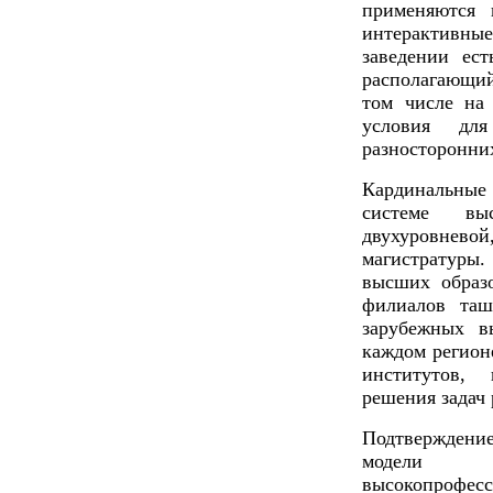
применяются 
интерактивны
заведении ес
располагающи
том числе на 
условия для
разносторонни
Кардинальные
системе вы
двухуровне
магистратуры
высших образ
филиалов таш
зарубежных в
каждом регион
институтов,
решения задач 
Подтвержден
модели о
высокопрофесс