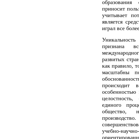
образования 
приносит поль
учитывает пот
является сред
играл все боле
Уникальность
признана в
международн
развитых стра
как правило, т
масштабны п
обоснованност
происходит в
особенностью
целостность,
единого проц
общество, 
производст
совершенство
учебно-нау
ориенти