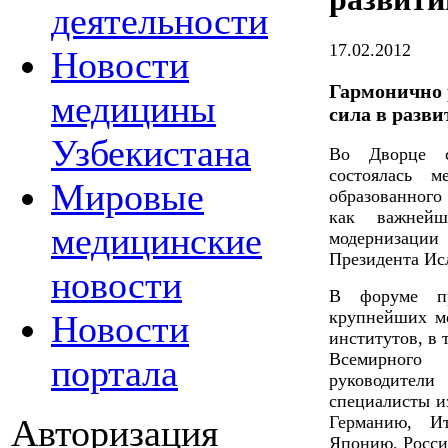
деятельности
17.02.2012
Новости
Гармонично 
медицины
сила в разв
Узбекистана
Во Дворце с
состоялась м
Мировые
образованного
как важнейш
медицинские
модернизации
Президента Ис
новости
В форуме пр
крупнейших м
Новости
институтов, в 
Всемирного 
портала
руководите
специалисты и
Авторизация
Германию, 
Японию, Россию