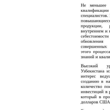
Не меньшее 
квалификаци
специалистов.
повышающиес
продукции, 
внутреннем и 
себестоимост
обновления
совершенных 
этого процесс
знаний и квал
Высокий ур
Узбекистана и
интерес вед
созданию в н
количество по
инвестиций в 
который в про
долларов США