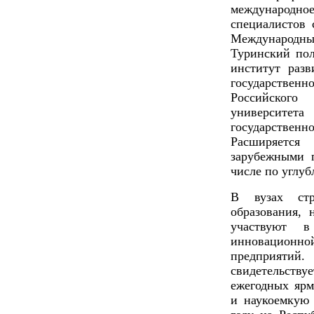
международно
специалистов 
Международн
Туринский пол
институт раз
государствен
Российского
университет
государстве
Расширяетс
зарубежными 
числе по углу
В вузах стр
образования, 
участвуют в
инновационной
предприятий
свидетельствуе
ежегодных ярм
и наукоемкую