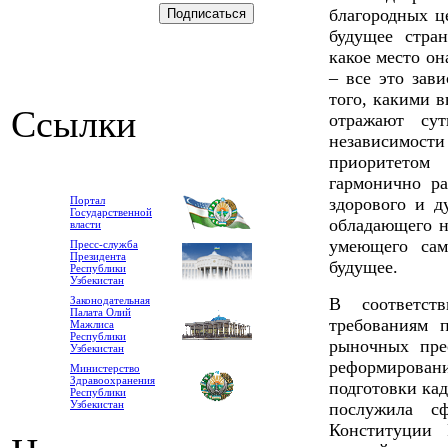
благородных ц
будущее стран
какое место он
– все это зав
того, какими 
Ссылки
отражают су
независимост
приоритетом
гармонично ра
Портал
здорового и д
Государственной
обладающего н
власти
умеющего сам
Пресс-служба
Президента
будущее.
Республики
Узбекистан
Законодательная
В соответст
Палата Олий
требованиям 
Мажлиса
Республики
рыночных пре
Узбекистан
реформирован
Министерство
Здравоохранения
подготовки ка
Республики
Узбекистан
послужила сф
Конституции 