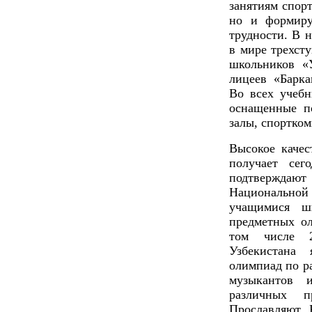
занятиям спорт
но и формиру
трудности. В 
в мире трехст
школьников «
лицеев «Барка
Во всех учебн
оснащенные п
залы, спортко
Высокое качес
получает сег
подтвержда
Национально
учащимися ш
предметных ол
том числе 2
Узбекистана 
олимпиад по р
музыкантов 
различных п
Прославляют 