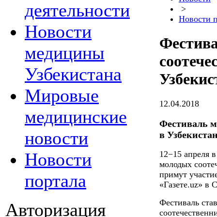
деятельности
>
Новости 
Новости
Фестив
медицины
соотече
Узбекистана
Узбекис
Мировые
12.04.2018
медицинские
Фестиваль м
новости
в Узбекиста
Новости
12−15 апреля 
молодых сооте
примут участие
портала
«Газете.uz» в 
Фестиваль ста
Авторизация
соотечественн