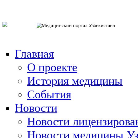
o`zb
рус
eng
Главная
О проекте
История медицины
События
Новости
Новости лицензирова
Новости медицины Уз