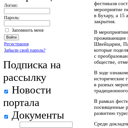
фестиваля сост
Логин:
мероприятие п
в Бухару, а 15
Пароль:
закрытия.
Запомнить меня
В мероприятии
проживающие в
Швейцарии, Па
Регистрация
которые поделя
Забыли свой пароль?
с преобразова
Подписка на
обществе, отм
В ходе ознаком
рассылку
исторические г
в разных мероп
Новости
традиционного
портала
В рамках фест
посвященные р
Документы
развитию туриз
Среди докладч