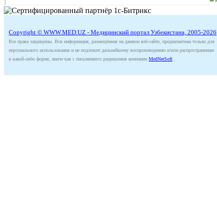
Copyright © WWW.MED.UZ - Медицинский портал Узбекистана, 2005-2026
Все права защищены. Вся информация, размещённая на данном веб-сайте, предназначена только для
персонального использования и не подлежит дальнейшему воспроизведению и/или распространению
в какой-либо форме, иначе как с письменного разрешения компании
MedNetSoft