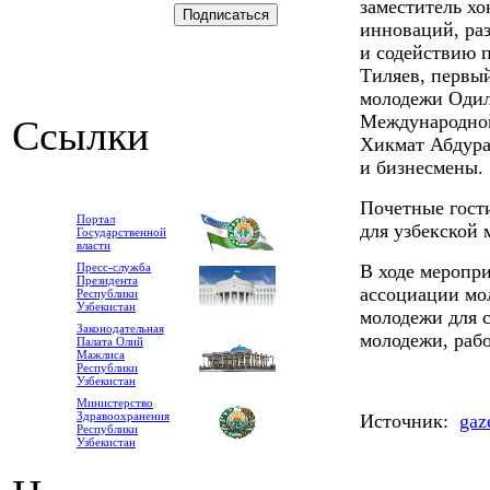
заместитель х
инноваций, ра
и содействию 
Тиляев, первый
молодежи Одил
Международной
Ссылки
Хикмат Абдура
и бизнесмены.
Почетные гост
Портал
для узбекской
Государственной
власти
Пресс-служба
В ходе меропр
Президента
ассоциации мо
Республики
Узбекистан
молодежи для 
Законодательная
молодежи, раб
Палата Олий
Мажлиса
Республики
Узбекистан
Министерство
Здравоохранения
Источник:
gaz
Республики
Узбекистан