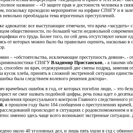
(полное название – «О защите прав и достоинств человека в св
м, поскольку проходило мероприятие на юрфаке СПбГУ и в зале
 невольно преобладала тема ятрогенных преступлений.
ке адвокатов: все выступающие отмечали, что врача «засудить» с
ицом общественности, по большей части недовольной современн
цифики его труда. Более того, по сей день отсутствуют некие 
сь от которых можно было бы правильно оценить, насколько в 
ор.
рмин – «обстоятельства, исключающие преступность деяния», - о
и криминалистики СПбГУ
Владимир Пристансков
, - а такими о
, способен ли врач, отдежуривший две смены подряд, заменяя о
на кусок хлеба, принять в сложной экстренной ситуации единст
 ошибка была следствием волевого решения доктора».
яч врачебных ошибок в год, от которых погибли люди, – это без
рист не смог назвать подобной цифры, речь пока идет о десятк
управления процессуального контроля Главного следственного 
ой
, в прошлом году было 104 сообщения о преступлениях врачей, 
ь расследований происходит в ситуациях с родовспоможением и
ятно: именно здесь чаще всего возникают экстренные ситуации. 
ведено около 40 уголовных дел, и лишь пять ушли в суд с обви