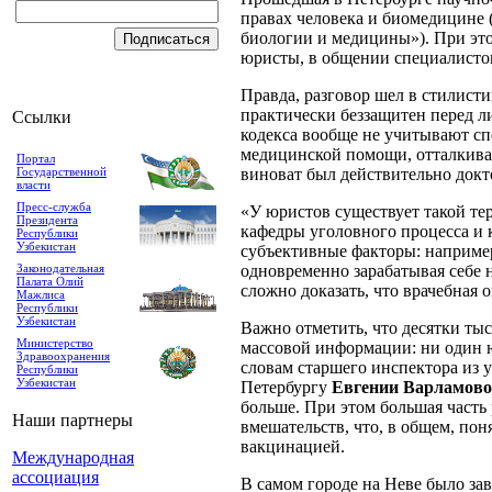
правах человека и биомедицине 
биологии и медицины»). При это
юристы, в общении специалистов
Правда, разговор шел в стилисти
практически беззащитен перед л
Ссылки
кодекса вообще не учитывают спе
медицинской помощи, отталкивая
Портал
Государственной
виноват был действительно докт
власти
Пресс-служба
«У юристов существует такой те
Президента
кафедры уголовного процесса 
Республики
Узбекистан
субъективные факторы: например
Законодательная
одновременно зарабатывая себе 
Палата Олий
сложно доказать, что врачебная
Мажлиса
Республики
Узбекистан
Важно отметить, что десятки тыс
Министерство
массовой информации: ни один ю
Здравоохранения
словам старшего инспектора из 
Республики
Узбекистан
Петербургу
Евгении Варламов
больше. При этом большая част
Наши партнеры
вмешательств, что, в общем, пон
вакцинацией.
Международная
ассоциация
В самом городе на Неве было за