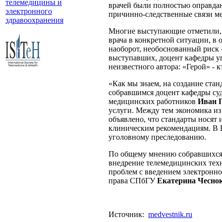
телемедицины и
врачей были полностью оправдан
электронного
причинно-следственные связи ме
здравоохранения
Многие выступающие отметили, ч
врача в конкретной ситуации, в 
наоборот, необоснованный риск 
выступавших, доцент кафедры 
неизвестного автора: «Герой» - к
«Как мы знаем, на создание ста
собравшимся доцент кафедры су
медицинских работников
Иван 
услуги. Между тем экономика из 
объявлено, что стандарты нося
клиническим рекомендациям. В Г
уголовному преследованию.
По общему мнению собравшихся, 
внедрение телемедицинских тех
проблем с введением электронно
права СПбГУ
Екатерина Чесно
Источник:
medvestnik.ru