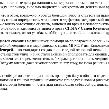
ы, остальные дела развалились за недоказанностью - по мнению
жду, например, гибелью пациента и конкретными действиями вр
то в этом, возможно, кроется большой плюс: в отсутствии при
отсутствии определения, что является «дефектом медицинской п
– сложно объективно оценить, виновен ли врач в неблагоприятн
уголовного и административного права СПбГАУ
Семен Кузнецо
то-то скажет, легко улыбаясь. «Убийца» - со злобой воскликнет д
ндартов оказания медицинской помощи было потрачено более 60 
дебной медицины и медицинского права МГМСУ им. Евдокимова
Печерей
, – но стандарты создавались с одной основной целью: 
стандартов ушла, но их стали активно использовать для оценки 
т исключительно рекомендательный характер и оценивать медиц
осдуму внесен даже законопроект на эту тему, но пока решения 
необходимо активно развивать правовую базу в области медици
нологий и генной терапии неминуемо приведут к новым рискам:
й истории болезни», - отметила заведующая кафедрой организа
кова
.