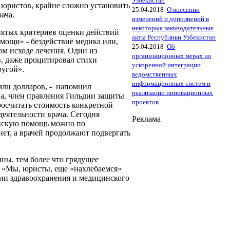
Узбекистан
 юристов, крайне сложно установить
25.04.2018
О внесении
ача.
изменений и дополнений в
некоторые законодательные
нятых критериев оценки действий
акты Республики Узбекистан
омощи» - бездействие медика или,
25.04.2018
Об
ом исходе лечения. Один из
организационных мерах но
в
, даже процитировал стихи
ускоренной интеграции
ругой».
ведомственных
информационных систем и
млн долларов, - напомнил
реализации инновационных
, член правления Гильдии защиты
проектов
просчитать стоимость конкретной
деятельности врача. Сегодня
Реклама
инскую помощь можно по
нет, а врачей продолжают подвергать
ны, тем более что грядущее
 «Мы, юристы, еще «нахлебаемся»
ции здравоохранения и медицинского