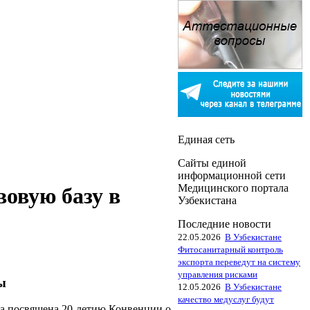
Единая сеть
Сайты единой
информационной сети
Медицинского портала
вовую базу в
Узбекистана
Последние новости
22.05.2026
В Узбекистане
Фитосанитарный контроль
экспорта переведут на систему
управления рисками
ы
12.05.2026
В Узбекистане
качество медуслуг будут
ла посвящена 20-летию Конвенции о