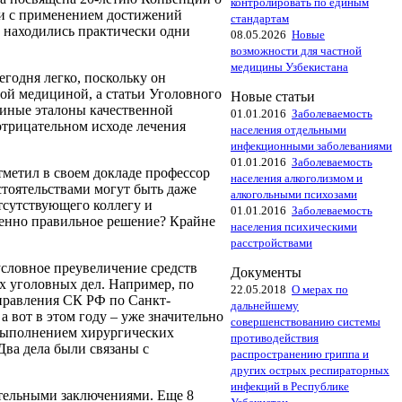
контролировать по единым
язи с применением достижений
стандартам
 находились практически одни
08.05.2026
Новые
возможности для частной
медицины Узбекистана
егодня легко, поскольку он
ой медициной, а статьи Уголовного
Новые статьи
единые эталоны качественной
01.01.2016
Заболеваемость
отрицательном исходе лечения
населения отдельными
инфекционными заболеваниями
01.01.2016
Заболеваемость
тметил в своем докладе профессор
населения алкоголизмом и
бстоятельствами могут быть даже
алкогольными психозами
тсутствующего коллегу и
01.01.2016
Заболеваемость
венно правильное решение? Крайне
населения психическими
расстройствами
условное преувеличение средств
Документы
ах уголовных дел. Например, по
22.05.2018
О мерах по
управления СК РФ по Санкт-
дальнейшему
а вот в этом году – уже значительно
совершенствованию системы
 выполнением хирургических
противодействия
Два дела были связаны с
распространению гриппа и
других острых респираторных
инфекций в Республике
нительными заключениями. Еще 8