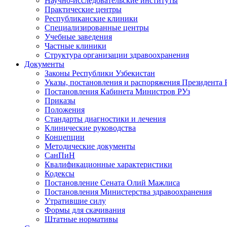
Научно-исследовательские институты
Практические центры
Республиканские клиники
Специализированные центры
Учебные заведения
Частные клиники
Структура организации здравоохранения
Документы
Законы Республики Узбекистан
Указы, постановления и распоряжения Президента 
Постановления Кабинета Министров РУз
Приказы
Положения
Стандарты диагностики и лечения
Клинические руководства
Концепции
Методические документы
СанПиН
Квалификационные характеристики
Кодексы
Постановление Сената Олий Мажлиса
Постановления Министерства здравоохранения
Утратившие силу
Формы для скачивания
Штатные нормативы