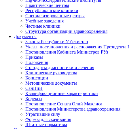
Научно-исследовательские институты
Практические центры
Республиканские клиники
Специализированные центры
Учебные заведения
Частные клиники
Структура организации здравоохранения
Документы
Законы Республики Узбекистан
Указы, постановления и распоряжения Президента 
Постановления Кабинета Министров РУз
Приказы
Положения
Стандарты диагностики и лечения
Клинические руководства
Концепции
Методические документы
СанПиН
Квалификационные характеристики
Кодексы
Постановление Сената Олий Мажлиса
Постановления Министерства здравоохранения
Утратившие силу
Формы для скачивания
Штатные нормативы