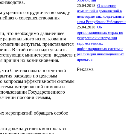
Узбекистан
оизводства.
25.04.2018
О внесении
изменений и дополнений в
 укрепить сотрудничество между
некоторые законодательные
ьнейшего совершенствования
акты Республики Узбекистан
25.04.2018
Об
организационных мерах но
и, что необходимо дальнейшее
ускоренной интеграции
 рационального использования
ведомственных
отметили депутаты, представляется
информационных систем и
ны. В этой связи надо усилить
реализации инновационных
етствующих министерств, ведомств и
проектов
я причин их возникновения.
Реклама
 что Счетная палата в отчетный
крытия расходов по целевым
но вопросам эффективности системы
системы материальной помощи и
спользовании Государственного
начении пособий семьям,
ых мероприятий обращать особое
та должна усилить контроль за
ам внести предложения по