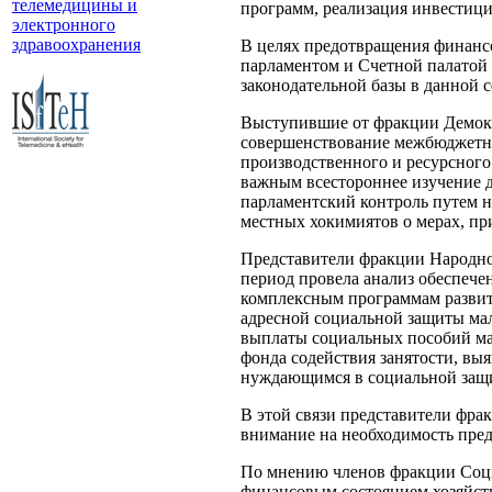
телемедицины и
программ, реализация инвестиц
электронного
здравоохранения
В целях предотвращения финан
парламентом и Счетной палатой
законодательной базы в данной с
Выступившие от фракции Демокр
совершенствование межбюджетны
производственного и ресурсного
важным всестороннее изучение 
парламентский контроль путем 
местных хокимиятов о мерах, п
Представители фракции Народно-
период провела анализ обеспече
комплексным программам развит
адресной социальной защиты ма
выплаты социальных пособий ма
фонда содействия занятости, вы
нуждающимся в социальной защ
В этой связи представители фр
внимание на необходимость пре
По мнению членов фракции Социа
финансовым состоянием хозяйст