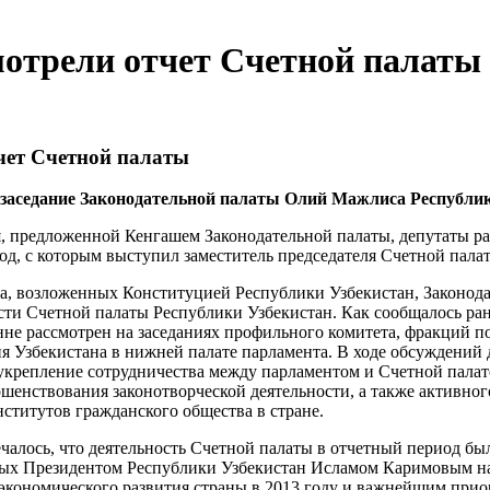
отрели отчет Счетной палаты
чет Счетной палаты
е заседание Законодательной палаты Олий Мажлиса Республик
, предложенной Кенгашем Законодательной палаты, депутаты ра
год, с которым выступил заместитель председателя Счетной пала
а, возложенных Конституцией Республики Узбекистан, Законода
ости Счетной палаты Республики Узбекистан. Как сообщалось ран
онне рассмотрен на заседаниях профильного комитета, фракций п
 Узбекистана в нижней палате парламента. В ходе обсуждений 
крепление сотрудничества между парламентом и Счетной палат
ршенствования законотворческой деятельности, а также активно
ститутов гражданского общества в стране.
чалось, что деятельность Счетной палаты в отчетный период бы
ных Президентом Республики Узбекистан Исламом Каримовым на
экономического развития страны в 2013 году и важнейшим при