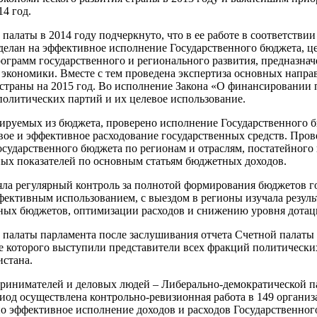
4 год.
 палаты в 2014 году подчеркнуто, что в ее работе в соответств
делан на эффективное исполнение Государственного бюджета, 
рограмм государственного и регионального развития, предназнач
 экономики. Вместе с тем проведена экспертиза основных напр
страны на 2015 год. Во исполнение Закона «О финансировании
олитических партий и их целевое использование.
ируемых из бюджета, проверено исполнение Государственного б
евое и эффективное расходование государственных средств. Про
сударственного бюджета по регионам и отраслям, постатейного
ных показателей по основным статьям бюджетных доходов.
яла регулярный контроль за полнотой формирования бюджетов г
ективным использованием, с выездом в регионы изучала резул
ных бюджетов, оптимизации расходов и снижению уровня дотац
палаты парламента после заслушивания отчета Счетной палаты 
де которого выступили представители всех фракций политически
истана.
инимателей и деловых людей – Либерально-демократической па
иод осуществлена контрольно-ревизионная работа в 149 организ
о эффективное исполнение доходов и расходов Государственног