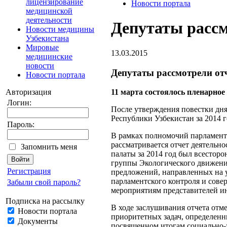
лицензирование
Новости портала
медицинской
деятельности
Депутаты рассм
Новости медицины
Узбекистана
Мировые
13.03.2015
медицинские
новости
Депутаты рассмотрели от
Новости портала
Авторизация
11 марта состоялось пленарно
Логин:
После утверждения повестки дня
Республики Узбекистан за 2014 
Пароль:
В рамках полномочий парламент
рассматривается отчет деятельн
Запомнить меня
палаты за 2014 год был всестор
группы Экологического движения
Регистрация
предложений, направленных на у
парламентского контроля и сове
Забыли свой пароль?
мероприятиям представителей ин
Подписка на рассылку
В ходе заслушивания отчета отме
Новости портала
приоритетных задач, определен
Документы
посвященном итогам социально-