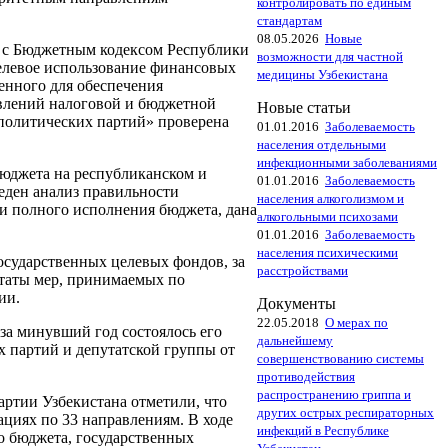
контролировать по единым
стандартам
08.05.2026
Новые
ии с Бюджетным кодексом Республики
возможности для частной
целевое использование финансовых
медицины Узбекистана
енного для обеспечения
авлений налоговой и бюджетной
Новые статьи
 политических партий» проверена
01.01.2016
Заболеваемость
населения отдельными
инфекционными заболеваниями
юджета на республиканском и
01.01.2016
Заболеваемость
веден анализ правильности
населения алкоголизмом и
 и полного исполнения бюджета, дана
алкогольными психозами
01.01.2016
Заболеваемость
населения психическими
осударственных целевых фондов, за
расстройствами
ьтаты мер, принимаемых по
ии.
Документы
22.05.2018
О мерах по
за минувший год состоялось его
дальнейшему
х партий и депутатской группы от
совершенствованию системы
противодействия
распространению гриппа и
ртии Узбекистана отметили, что
других острых респираторных
ациях по 33 направлениям. В ходе
инфекций в Республике
о бюджета, государственных