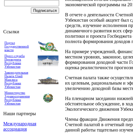
экономической программы на 201
В отчете о деятельности Счетной
Узбекистан особый акцент был с
средств, изучение исполнения п
динамичного развития всех сфер
Ссылки
политики и проекта Госбюджета 
полнота формирования доходов п
Портал
Государственной
власти
На примере учреждений, финанс
Пресс-служба
местном уровнях, законное, цел
Президента
формирования доходной части Го
Республики
Узбекистан
оценка реалистичности прогноз
Законодательная
Палата Олий
Счетная палата также осуществл
Мажлиса
их целевым, рациональным и эфф
Республики
Узбекистан
увеличению доходной базы мест
Министерство
Здравоохранения
На пленарном заседании нижней 
Республики
обстоятельное обсуждение, в хо
Узбекистан
Экологического движения Узбек
Наши партнеры
Члены фракции Движения предпр
Международная
Счетной палатой в отчетный пер
ассоциация
данной работы тщательно изучен