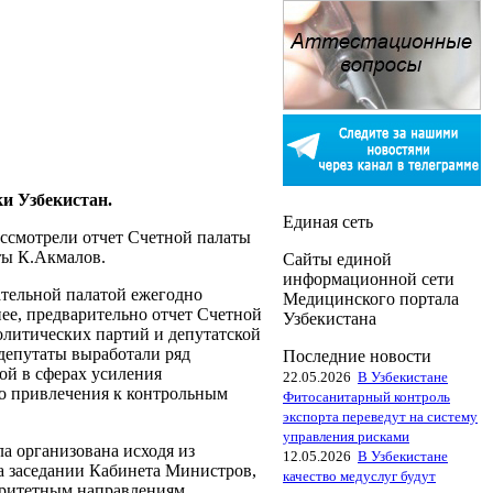
и Узбекистан.
Единая сеть
ссмотрели отчет Счетной палаты
ты К.Акмалов.
Сайты единой
информационной сети
тельной палатой ежегодно
Медицинского портала
ее, предварительно отчет Счетной
Узбекистана
олитических партий и депутатской
депутаты выработали ряд
Последние новости
ой в сферах усиления
22.05.2026
В Узбекистане
го привлечения к контрольным
Фитосанитарный контроль
экспорта переведут на систему
управления рисками
ла организована исходя из
12.05.2026
В Узбекистане
 заседании Кабинета Министров,
качество медуслуг будут
оритетным направлениям