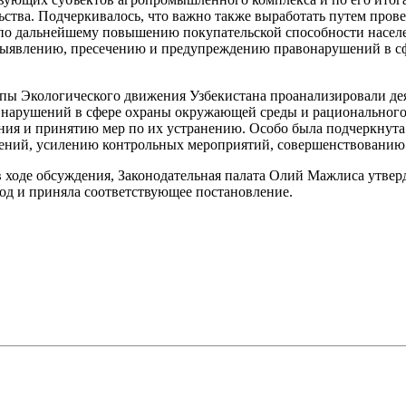
ства. Подчеркивалось, что важно также выработать путем прове
о дальнейшему повышению покупательской способности населе
 выявлению, пресечению и предупреждению правонарушений в с
пы Экологического движения Узбекистана проанализировали де
нарушений в сфере охраны окружающей среды и рациональног
ния и принятию мер по их устранению. Особо была подчеркнута
ний, усилению контрольных мероприятий, совершенствованию з
 ходе обсуждения, Законодательная палата Олий Мажлиса утвер
год и приняла соответствующее постановление.