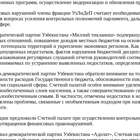
ионных программ, осуществление модернизации и обновления пр
совых нарушений члены фракции УзЛиДеП считают необходимым
 в вопросах усиления контрольных полномочий парламента, дал
фере.
атической партии Узбекистана «Миллий тикланиш» подчеркнул
х отношений, повышение доходов местных бюджетов на основе
 потенциала территорий и укрепление экономики регионов. Как 
допущенных недостатков, фактов нарушения бюджетной дисципли
налаживания регулярных слушаний отчетов руководителей соотв
ринимаемых по устранению выявленных недостатков, определени
демократической партии Узбекистана обратили внимание на то,
нности расходов Государственного бюджета, обоснованности по
ия социальной сферы. Счетной палатой особое внимание уделе
лообеспеченных слоев населения, а также совершенствованию 
лообеспеченным семьям. В частности, отмечены недостатки в и
явлены проблемы, связанные с необъективным подходом при наз
ите.
акции предложили Счетной палате при осуществлении контрольн
дотвращения финансовых правонарушений.
л-демократической партии Узбекистана «Адолат», Счетная пала
вующих субъектов агропромышленного комплекса и по его итог