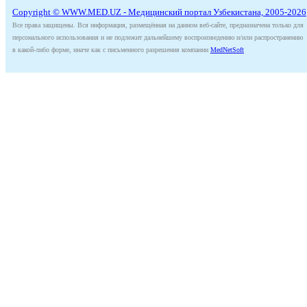
Copyright © WWW.MED.UZ - Медицинский портал Узбекистана, 2005-2026
Все права защищены. Вся информация, размещённая на данном веб-сайте, предназначена только для
персонального использования и не подлежит дальнейшему воспроизведению и/или распространению
в какой-либо форме, иначе как с письменного разрешения компании
MedNetSoft