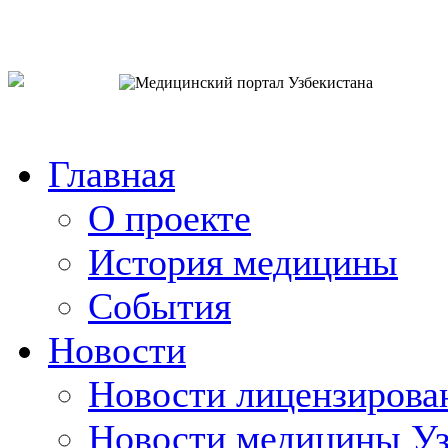
o`zb
рус
eng
Главная
О проекте
История медицины
События
Новости
Новости лицензирова
Новости медицины Уз