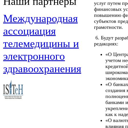
Наши партнеры
услуг путем пр
финансовых ус
Международная
повышению фин
субъектов пре
грамотности.
ассоциация
6. Будут разра
телемедицины и
редакциях:
электронного
«О Центра
учетом не
здравоохранения
кредитной
широкома
экономик
«О банках
создания
полноцен
банками и
укреплени
как к над
«О валютн
влияния п