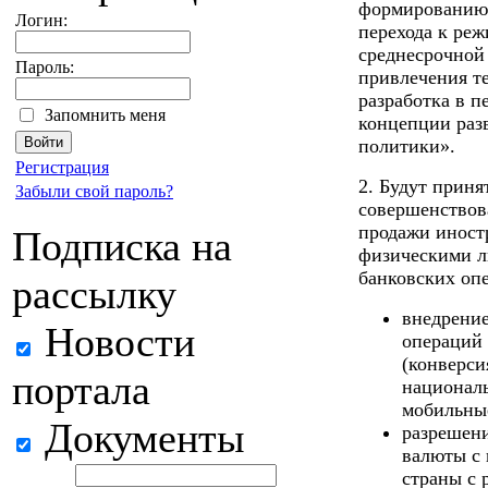
формированию 
Логин:
перехода к ре
среднесрочной 
Пароль:
привлечения т
разработка в п
Запомнить меня
концепции раз
политики».
Регистрация
2. Будут прин
Забыли свой пароль?
совершенствов
продажи иност
Подписка на
физическими л
банковских опе
рассылку
внедрение
Новости
операций
(конверси
портала
националь
мобильны
Документы
разрешени
валюты с
страны с