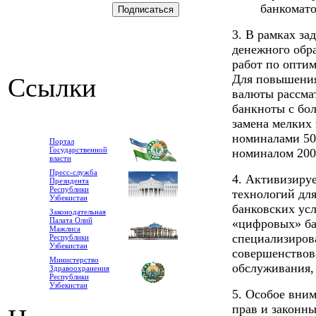
банкомат
3. В рамках з
денежного обр
работ по опти
Для повышения
Ссылки
валюты рассма
банкноты с бо
замена мелких
номиналами 50,
Портал
Государственной
номиналом 200
власти
Пресс-служба
4. Активизиру
Президента
Республики
технологий дл
Узбекистан
банковских усл
Законодательная
Палата Олий
«цифровых» ба
Мажлиса
специализиров
Республики
Узбекистан
совершенствов
Министерство
обслуживания,
Здравоохранения
Республики
Узбекистан
5. Особое вни
прав и законн