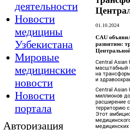
деятельности
Центра
Новости
01.10.2024
медицины
CAU объявил
Узбекистана
развитию: т
Центрально
Мировые
Central Asian
медицинские
масштабный 
на трансфор
и здравоохран
новости
Central Asian
Новости
миллионов д
расширение с
портала
территорию с 
Этот амбицио
медицинского
Авторизация
медицинских 