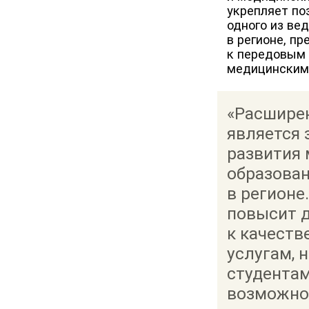
укрепляет поз
одного из ве
в регионе, п
к передовым
медицинским 
«Расширени
является
развития
образован
в регионе
повысит д
к качест
услугам, 
студента
возможно