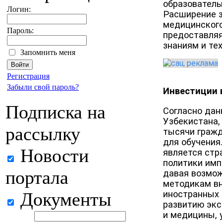
образователь
Логин:
Расширение з
медицинского
Пароль:
предоставляя
знаниям и те
Запомнить меня
Регистрация
Забыли свой пароль?
Инвестиции 
Подписка на
Согласно дан
Узбекистана, 
рассылку
тысячи гражд
для обучения.
Новости
является стр
политики имп
портала
давая возмож
методикам вн
Документы
иностранных 
развитию экс
и медицины, 