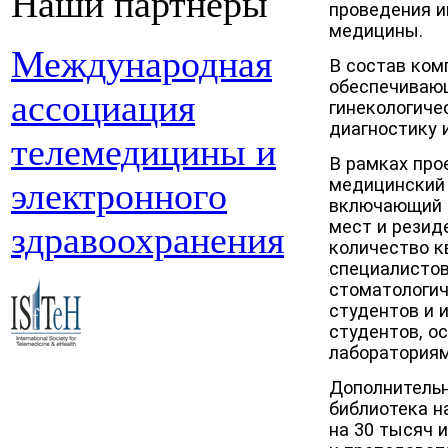
Наши партнеры
проведения и
медицины.
Международная
В состав ком
обеспечиваю
ассоциация
гинекологиче
диагностику 
телемедицины и
В рамках про
медицинский 
электронного
включающий ш
мест и резид
здравоохранения
количество 
специалистов
стоматологич
студентов и 
студентов, 
лабораториям
Дополнительн
библиотека н
на 30 тысяч 