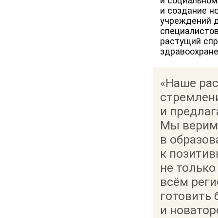
и социальном
и создание н
учреждений д
специалистов
растущий спр
здравоохране
«Наше ра
стремлен
и предлаг
Мы верим,
в образов
к позити
не только 
всём реги
готовить 
и новатор