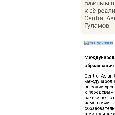
важным ш
к её реал
Central As
Гуламов.
Международн
образования
Central Asian
международн
высокий уров
к передовым 
заключает ст
немецкими кл
образователь
и медицински