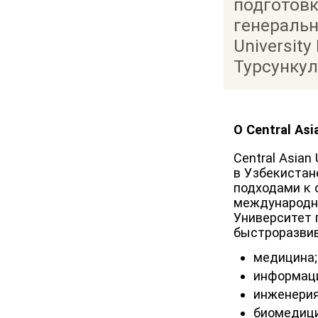
подготовк
генеральн
University
Турсункул
О Central Asi
Central Asian
в Узбекистан
подходами к 
международн
Университет 
быстроразвив
медицина;
информаци
инженерия
биомедици