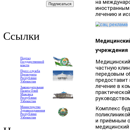
на междунар
иностранным
лечению и ис
Ссылки
Медицинский
учреждения
Портал
Медицинский
Государственной
власти
частную клин
Пресс-служба
передовым об
Президента
Республики
предоставит
Узбекистан
лечение в ко
Законодательная
Палата Олий
практической
Мажлиса
руководством
Республики
Узбекистан
Министерство
Комплекс буд
Здравоохранения
поликлиникой
Республики
Узбекистан
и приёмным о
медицинский 