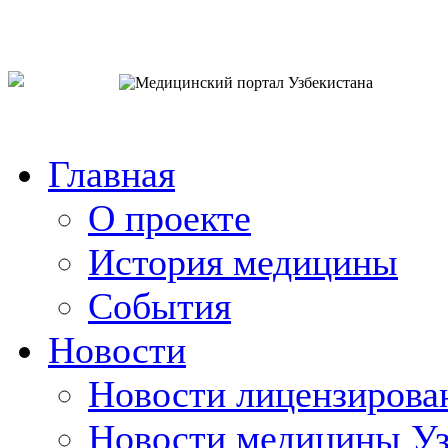
o`zb
рус
eng
Главная
О проекте
История медицины
События
Новости
Новости лицензирова
Новости медицины Уз