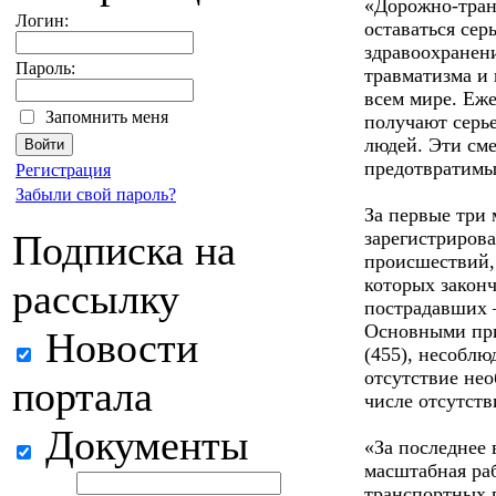
«Дорожно-тран
Логин:
оставаться се
здравоохранен
Пароль:
травматизма и
всем мире. Еж
Запомнить меня
получают серь
людей. Эти сме
предотвратимы
Регистрация
Забыли свой пароль?
За первые три 
Подписка на
зарегистриров
происшествий, 
которых закон
рассылку
пострадавших –
Основными пр
Новости
(455), несоблю
отсутствие нео
портала
числе отсутств
Документы
«За последнее 
масштабная ра
транспортных 