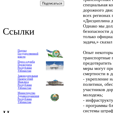
специальная к
дорожного дви
всех регионах 
«Дисциплина д
Однако мы дол
Ссылки
безопасности д
только официа
задача,» сказа
Портал
Опыт некоторы
Государственной
власти
транспортные 
Пресс-служба
предотвратить
Президента
меры могут пр
Республики
Узбекистан
смертности в 
Законодательная
- укрепление н
Палата Олий
Мажлиса
политики, обе
Республики
Узбекистан
участников до
Министерство
молодежь;
Здравоохранения
Республики
- инфраструкт
Узбекистан
- программы бл
системы штраф