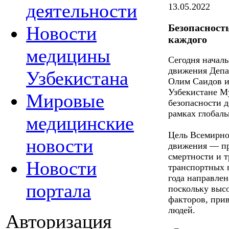
деятельности
13.05.2022
Безопасность
Новости
каждого
медицины
Сегодня начал
движения Депа
Узбекистана
Олим Саидов и
Узбекистане М
Мировые
безопасности 
рамках глобал
медицинские
Цель Всемирно
новости
движения — пр
смертности и т
Новости
транспортных 
года направлен
портала
поскольку высо
факторов, при
людей.
Авторизация