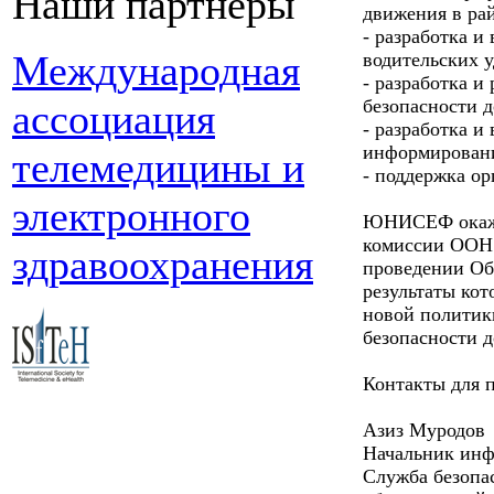
Наши партнеры
движения в ра
- разработка и
Международная
водительских 
- разработка и
безопасности 
ассоциация
- разработка 
информировани
телемедицины и
- поддержка ор
электронного
ЮНИСЕФ окаже
комиссии ООН 
здравоохранения
проведении Об
результаты кот
новой политик
безопасности д
Контакты для 
Азиз Муродов
Начальник ин
Служба безопа