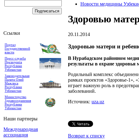
Новости медицины Узбеки
Здоровью матер
Ссылки
20.11.2014
Портал
Здоровью матери и ребен
Государственной
власти
В Нурабадском районном меди
Пресс-служба
Президента
результаты в охране здоровья 
Республики
Узбекистан
Родильный комплекс объединени
Законодательная
рамках проектов «Здоровье-1», 
Палата Олий
Мажлиса
играет важную роль в предотвра
Республики
заболеваний.
Узбекистан
Министерство
Здравоохранения
Источник:
uza.uz
Республики
Узбекистан
Наши партнеры
Международная
ассоциация
Возврат к списку