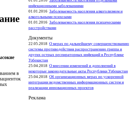
01.01.2016
Заболеваемость населения отдельными
инфекционными заболеваниями
01.01.2016
Заболеваемость населения алкоголизмом и
мание
алкогольными психозами
01.01.2016
Заболеваемость населения психическими
расстройствами
Документы
22.05.2018
О мерах по дальнейшему совершенствованию
системы противодействия распространению гриппа и
других острых респираторных инфекций в Республике
ысокие
Узбекистан
25.04.2018
О внесении изменений и дополнений в
некоторые законодательные акты Республики Узбекистан
ванием в
25.04.2018
Об организационных мерах но ускоренной
 пациенток
интеграции ведомственных информационных систем и
чных
реализации инновационных проектов
Реклама