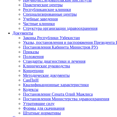
Научно-исследовательские институты
Практические центры
Республиканские клиники
Специализированные центры
Учебные заведения
Частные клиники
Структура организации здравоохранения
Документы
Законы Республики Узбекистан
Указы, постановления и распоряжения Президента 
Постановления Кабинета Министров РУз
Приказы
Положения
Стандарты диагностики и лечения
Клинические руководства
Концепции
Методические документы
СанПиН
Квалификационные характеристики
Кодексы
Постановление Сената Олий Мажлиса
Постановления Министерства здравоохранения
Утратившие силу
Формы для скачивания
Штатные нормативы