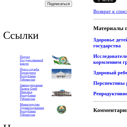
Возврат к спис
Материалы п
Ссылки
Здоровье дете
государства
Исследовател
Портал
Государственной
кормлением гр
власти
Пресс-служба
Здоровый ребе
Президента
Республики
Узбекистан
Перспективы р
Законодательная
Палата Олий
Мажлиса
Репродуктивно
Республики
Узбекистан
Министерство
Здравоохранения
Комментари
Республики
Узбекистан