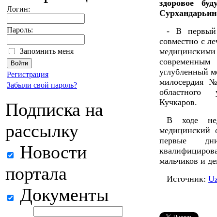
здоровое бу
Логин:
Сурхандарьин
Пароль:
- В первый
совместно с л
медицински
Запомнить меня
современным 
углубленный м
Регистрация
милосердия №
Забыли свой пароль?
областного 
Кучкаров.
Подписка на
В ходе нед
рассылку
медицинский 
первые д
Новости
квалифициров
мальчиков и де
портала
Источник:
U
Документы