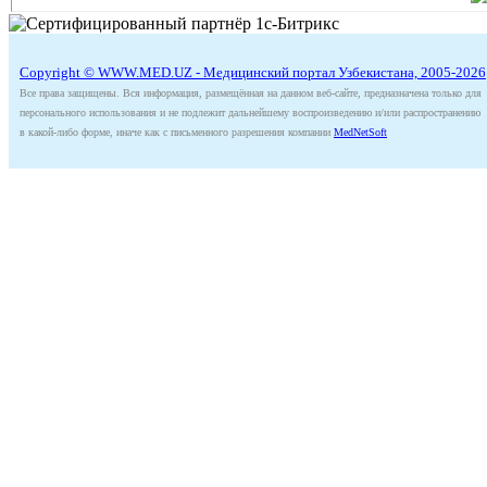
Copyright © WWW.MED.UZ - Медицинский портал Узбекистана, 2005-2026
Все права защищены. Вся информация, размещённая на данном веб-сайте, предназначена только для
персонального использования и не подлежит дальнейшему воспроизведению и/или распространению
в какой-либо форме, иначе как с письменного разрешения компании
MedNetSoft