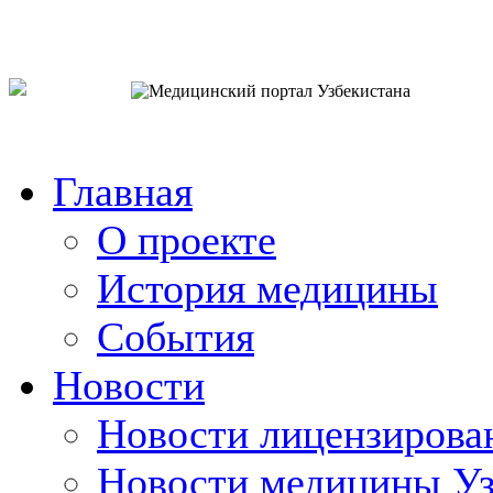
o`zb
рус
eng
Главная
О проекте
История медицины
События
Новости
Новости лицензирова
Новости медицины Уз