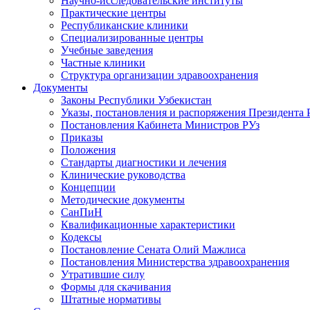
Научно-исследовательские институты
Практические центры
Республиканские клиники
Специализированные центры
Учебные заведения
Частные клиники
Структура организации здравоохранения
Документы
Законы Республики Узбекистан
Указы, постановления и распоряжения Президента 
Постановления Кабинета Министров РУз
Приказы
Положения
Стандарты диагностики и лечения
Клинические руководства
Концепции
Методические документы
СанПиН
Квалификационные характеристики
Кодексы
Постановление Сената Олий Мажлиса
Постановления Министерства здравоохранения
Утратившие силу
Формы для скачивания
Штатные нормативы