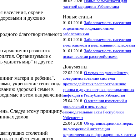
08.05.2026
Новые возможности для
частной медицины Узбекистана
я населения, охране
Новые статьи
здоровыми и духовно
01.01.2016
Заболеваемость населения
отдельными инфекционными
заболеваниями
ародного благотворительного
01.01.2016
Заболеваемость населения
алкоголизмом и алкогольными психозами
ю гармонично развитого
01.01.2016
Заболеваемость населения
риятия. Организуемые с
психическими расстройствами
ь удивить мир" и другие
Документы
22.05.2018
О мерах по дальнейшему
ининг матери и ребенка",
совершенствованию системы
иями, укрепление генофонда
противодействия распространению
ованию здоровой семьи в
гриппа и других острых респираторных
оводимые в этом направлении
инфекций в Республике Узбекистан
25.04.2018
О внесении изменений и
дополнений в некоторые
ень. Следуя этому принципу,
законодательные акты Республики
анниках домов
Узбекистан
25.04.2018
Об организационных мерах
но ускоренной интеграции
решагнувших столетний
ведомственных информационных систем
есплатно обеспечиваются