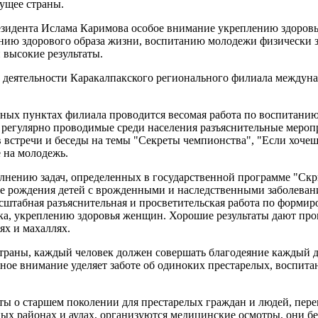
дущее страны.
зидента Ислама Каримова особое внимание укреплению здоровь
ению здорового образа жизни, воспитанию молодежи физически 
 высокие результаты.
 деятельности Каракалпакского регионального филиала междун
ных пунктах филиала проводится весомая работа по воспитани
 регулярно проводимые среди населения разъяснительные мероп
 встречи и беседы на темы "Секреты чемпионства", "Если хочеш
 на молодежь.
лнению задач, определенных в государственной программе "Скр
е рождения детей с врожденными и наследственными заболеван
сштабная разъяснительная и просветительская работа по формир
нка, укреплению здоровья женщин. Хорошие результаты дают пр
ях и махаллях.
траны, каждый человек должен совершать благодеяние каждый д
ное внимание уделяет заботе об одиноких престарелых, воспит
оты о старшем поколении для престарелых граждан и людей, пе
х районах и аулах, организуются медицинские осмотры, они б