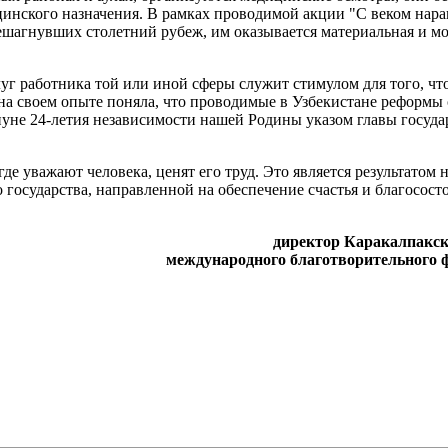
цинского назначения. В рамках проводимой акции "С веком нар
ешагнувших столетний рубеж, им оказывается материальная и мо
уг работника той или иной сферы служит стимулом для того, чт
 на своем опыте поняла, что проводимые в Узбекистане реформы 
ануне 24-летия независимости нашей Родины указом главы госуда
 где уважают человека, ценят его труд. Это является результато
государства, направленной на обеспечение счастья и благосост
директор Каракалпакск
международного благотворительного ф