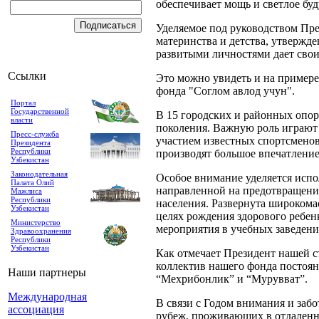
обеспечивает мощь и светлое бу
Уделяемое под руководством Пре
материнства и детства, утвержд
развитыми личностями дает свои
Ссылки
Это можно увидеть и на примере
фонда "Соглом авлод учун".
Портал
Государственной
В 15 городских и районных опор
власти
поколения. Важную роль играют
Пресс-служба
участием известных спортсменов
Президента
Республики
производят большое впечатление
Узбекистан
Законодательная
Особое внимание уделяется испо
Палата Олий
направленной на предотвращени
Мажлиса
Республики
населения. Развернута широкома
Узбекистан
целях рождения здорового ребе
Министерство
мероприятия в учебных заведени
Здравоохранения
Республики
Узбекистан
Как отмечает Президент нашей с
коллектив нашего фонда постоян
Наши партнеры
“Мехрибонлик” и “Мурувват”.
Международная
В связи с Годом внимания и заб
ассоциация
рубеж, проживающих в отдаленны