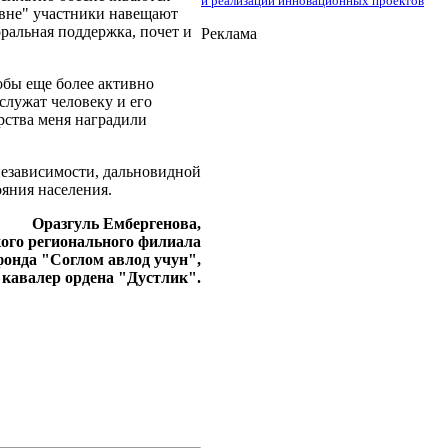
и реализации инновационных проектов
авне" участники навещают
ральная поддержка, почет и
Реклама
обы еще более активно
служат человеку и его
рства меня наградили
м независимости, дальновидной
ояния населения.
Оразгуль Ембергенова,
ого регионального филиала
онда "Соглом авлод учун",
кавалер ордена "Дустлик".