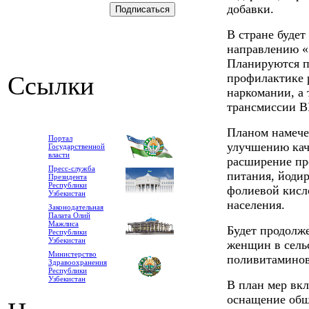
добавки.
В стране будет
направлению «
Планируются п
Ссылки
профилактике
наркомании, а
трансмиссии В
Планом намече
Портал
улучшению каче
Государственной
власти
расширение пр
Пресс-служба
питания, йоди
Президента
Республики
фолиевой кисл
Узбекистан
населения.
Законодательная
Палата Олий
Мажлиса
Будет продолж
Республики
Узбекистан
женщин в сель
Министерство
поливитаминов
Здравоохранения
Республики
Узбекистан
В план мер вкл
оснащение общ