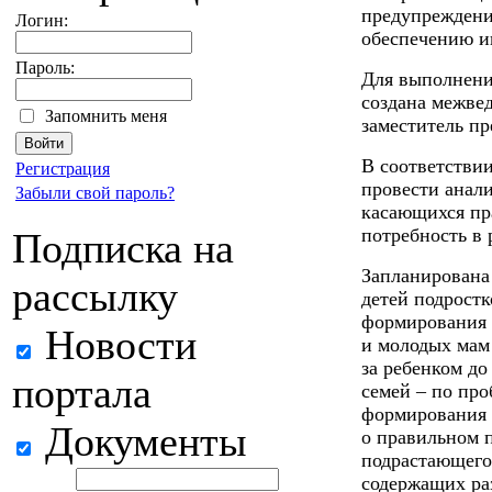
предупреждени
Логин:
обеспечению ин
Пароль:
Для выполнения
создана межве
Запомнить меня
заместитель п
В соответствии
Регистрация
провести анали
Забыли свой пароль?
касающихся пра
потребность в 
Подписка на
Запланирована
рассылку
детей подростк
формирования 
Новости
и молодых мам 
за ребенком до
портала
семей – по про
формирования з
Документы
о правильном 
подрастающего
содержащих ра