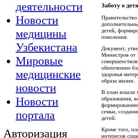
деятельности
Заботу о дет
Новости
Правительство
дополнительны
медицины
детей, формир
поколения.
Узбекистана
Документ, утв
Министров от 
Мировые
совершенствов
обепечению бл
медицинские
здоровья мате
образа жизни.
новости
В план вошли 
Новости
образования, в
формированию 
портала
семьи, создан
детей.
Кроме того, п
Авторизация
интересов соци