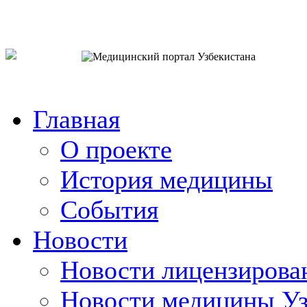
o`zb
рус
eng
Главная
О проекте
История медицины
События
Новости
Новости лицензирова
Новости медицины Уз