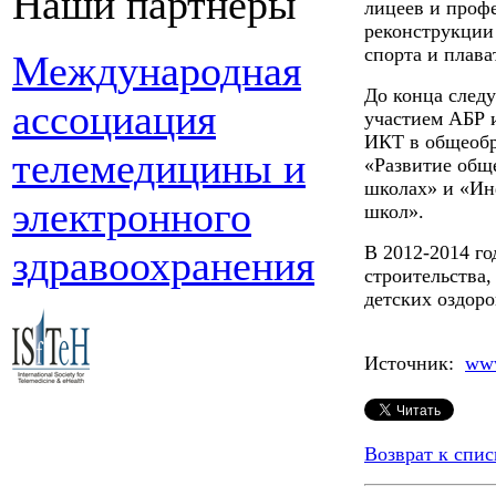
Наши партнеры
лицеев и проф
реконструкции 
спорта и плава
Международная
До конца следу
ассоциация
участием АБР 
ИКТ в общеобр
телемедицины и
«Развитие обще
школах» и «Ин
электронного
школ».
В 2012-2014 г
здравоохранения
строительства,
детских оздор
Источник:
www
Возврат к спис