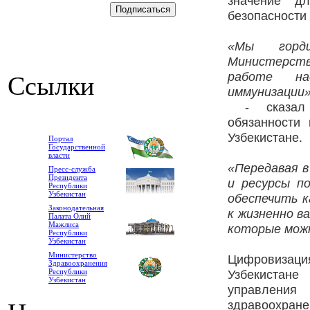
значение д
безопасности
«Мы горд
Министерств
работе на
Ссылки
иммунизации»
- сказал 
обязанности
Узбекистане.
Портал
Государственной
власти
«Передавая в
Пресс-служба
Президента
и ресурсы п
Республики
Узбекистан
обеспечить к
Законодательная
к жизненно в
Палата Олий
Мажлиса
которые мож
Республики
Узбекистан
Министерство
Цифровиза
Здравоохранения
Республики
Узбекистане
Узбекистан
управления
здравоохране