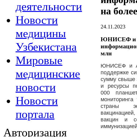
деятельности
на более
Новости
24.11.2023
медицины
ЮНИСЕФ и Г
Узбекистана
информацион
млн
Мировые
ЮНИСЕФ
и
медицинские
поддержке си
сумму свыше
новости
и ресурсы п
000
планш
Новости
мониторинга
страны эф
портала
вакцинацие
вакцин и с
иммунизацией
Авторизация