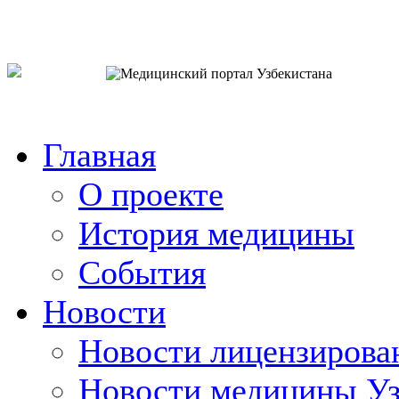
o`zb
рус
eng
Главная
О проекте
История медицины
События
Новости
Новости лицензирова
Новости медицины Уз