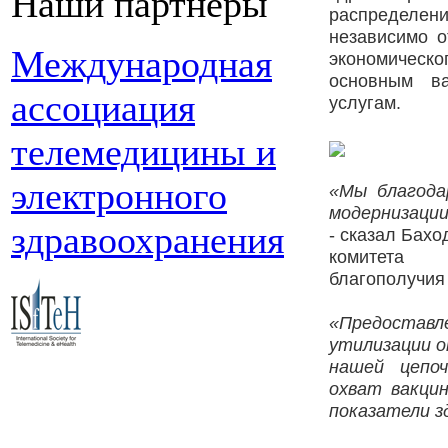
Наши партнеры
распределении
независимо о
Международная
экономическ
основным в
ассоциация
услугам.
телемедицины и
электронного
«Мы благода
модернизации
здравоохранения
- сказал Бах
комитета 
благополучия
«Предоставл
утилизации о
нашей цепоч
охват вакцин
показатели з