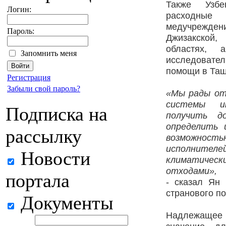
Также Узбе
Логин:
расход
медучрежден
Пароль:
Джизакской,
областях,
а
Запомнить меня
исследовател
помощи в Таш
Регистрация
Забыли свой пароль?
«Мы рады от
системы им
Подписка на
получить д
определить 
рассылку
возможность
исполнителей
Новости
климатическ
отходами»,
портала
- сказал Ян
странового по
Документы
Надлежащее 