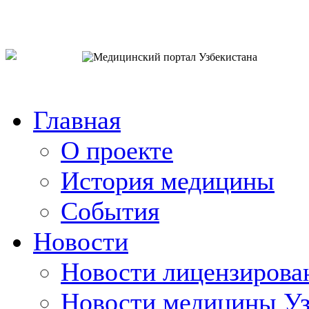
o`zb
рус
eng
Главная
О проекте
История медицины
События
Новости
Новости лицензирова
Новости медицины Уз