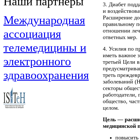
Наши партнеры
3. Диабет подд
и воздействова
Международная
Расширение до
правильному п
ассоциация
отношении леч
ответных мер.
телемедицины и
4. Усилия по п
иметь важное 
электронного
третьей Цели в
предусматрива
здравоохранения
треть преждев
заболеваний (
секторы общест
работодатели, 
общество, час
целом.
Цель — расши
медицинской п
повысить 