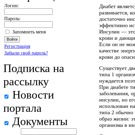
Логин:
Диабет являетс
развивается, к
Пароль:
достаточно инс
эффективно ис
Инсулин — это
Запомнить меня
крови и дающи
Если он не мож
Регистрация
качестве энерг
Забыли свой пароль?
крови до опас
Подписка на
Существует дв
типа 1 организ
рассылку
нуждается поэ
При диабете ти
Новости
заболевания, 
инсулин, но ег
портала
использован н
типа 2 обычно
Документы
образ жизни: 
организма в ин