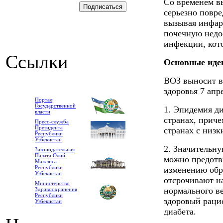
Со временем в
серьезно повр
вызывая инфарк
почечную недо
инфекции, кот
Ссылки
Основные иде
ВОЗ выносит в
здоровья 7 апр
Портал
Государственной
1. Эпидемия ди
власти
странах, приче
Пресс-служба
Президента
странах с низк
Республики
Узбекистан
2. Значительну
Законодательная
Палата Олий
можно предотвр
Мажлиса
Республики
изменению обр
Узбекистан
отсрочивают на
Министерство
нормального ве
Здравоохранения
Республики
здоровый раци
Узбекистан
диабета.