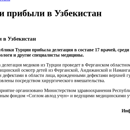
и прибыли в Узбекистан
 в Узбекистан
ублики Турции прибыла делегация в составе 17 врачей, среди
иологи и другие специалисты медицины.
да делегация медиков из Турции проведет в Ферганском област
ицинский осмотр детей из Ферганской, Андижанской и Наманга
дефектами в области лица, врожденными дефектами верхней гу
овлены посредством хирургического вмешательства.
приятие организовано Министерством здравоохранения Республи
ным фондом «Соглом авлод учун» и ведущими медицинскими 
Инф