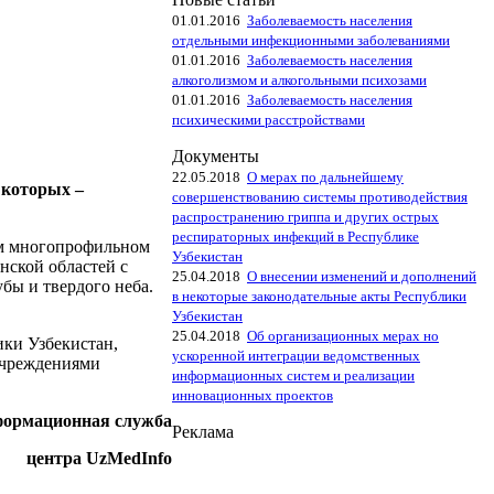
01.01.2016
Заболеваемость населения
отдельными инфекционными заболеваниями
01.01.2016
Заболеваемость населения
алкоголизмом и алкогольными психозами
01.01.2016
Заболеваемость населения
психическими расстройствами
Документы
22.05.2018
О мерах по дальнейшему
 которых –
совершенствованию системы противодействия
распространению гриппа и других острых
респираторных инфекций в Республике
ном многопрофильном
Узбекистан
нской областей с
25.04.2018
О внесении изменений и дополнений
бы и твердого неба.
в некоторые законодательные акты Республики
Узбекистан
25.04.2018
Об организационных мерах но
ки Узбекистан,
ускоренной интеграции ведомственных
учреждениями
информационных систем и реализации
инновационных проектов
ормационная служба
Реклама
центра UzMedInfo