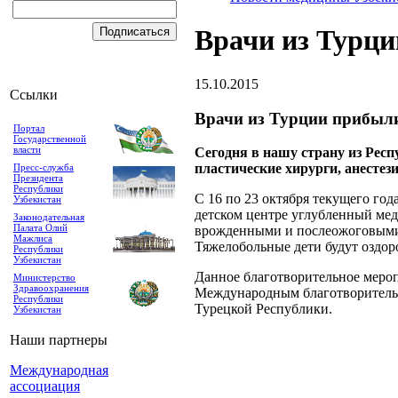
Врачи из Турци
15.10.2015
Ссылки
Врачи из Турции прибыли
Портал
Государственной
власти
Сегодня в нашу страну из Респ
пластические хирурги, анестез
Пресс-служба
Президента
Республики
С 16 по 23 октября текущего го
Узбекистан
детском центре углубленный мед
Законодательная
Палата Олий
врожденными и послеожоговыми 
Мажлиса
Тяжелобольные дети будут оздор
Республики
Узбекистан
Данное благотворительное меро
Министерство
Здравоохранения
Международным благотворитель
Республики
Турецкой Республики.
Узбекистан
Наши партнеры
Международная
ассоциация