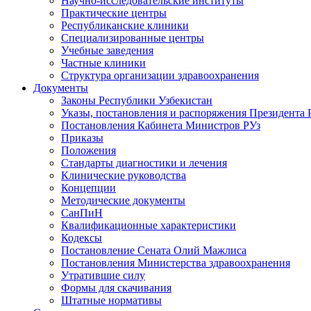
Научно-исследовательские институты
Практические центры
Республиканские клиники
Специализированные центры
Учебные заведения
Частные клиники
Структура организации здравоохранения
Документы
Законы Республики Узбекистан
Указы, постановления и распоряжения Президента 
Постановления Кабинета Министров РУз
Приказы
Положения
Стандарты диагностики и лечения
Клинические руководства
Концепции
Методические документы
СанПиН
Квалификационные характеристики
Кодексы
Постановление Сената Олий Мажлиса
Постановления Министерства здравоохранения
Утратившие силу
Формы для скачивания
Штатные нормативы